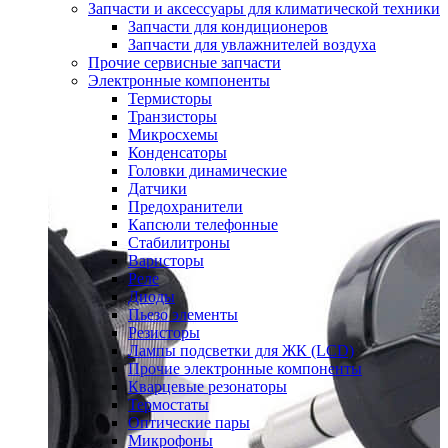
Запчасти и аксессуары для климатической техники
Запчасти для кондиционеров
Запчасти для увлажнителей воздуха
Прочие сервисные запчасти
Электронные компоненты
Термисторы
Транзисторы
Микросхемы
Конденсаторы
Головки динамические
Датчики
Предохранители
Капсюли телефонные
Стабилитроны
Варисторы
Реле
Диоды
Пьезо элементы
Резисторы
Лампы подсветки для ЖК (LCD)
Прочие электронные компоненты
Кварцевые резонаторы
Термостаты
Оптические пары
Микрофоны