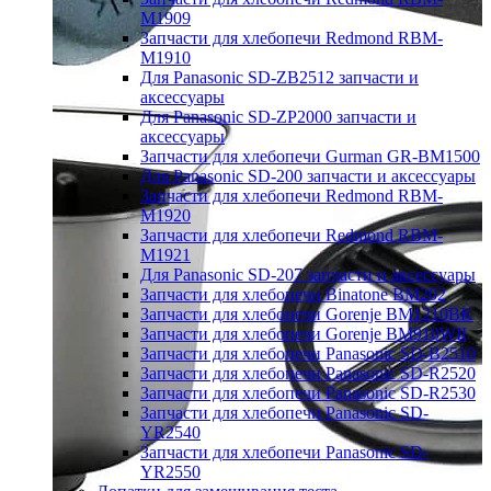
M1909
Запчасти для хлебопечи Redmond RBM-
M1910
Для Panasonic SD-ZB2512 запчасти и
аксессуары
Для Panasonic SD-ZP2000 запчасти и
аксессуары
Запчасти для хлебопечи Gurman GR-BM1500
Для Panasonic SD-200 запчасти и аксессуары
Запчасти для хлебопечи Redmond RBM-
M1920
Запчасти для хлебопечи Redmond RBM-
M1921
Для Panasonic SD-207 запчасти и аксессуары
Запчасти для хлебопечи Binatone BM202
Запчасти для хлебопечи Gorenje BM1210BK
Запчасти для хлебопечи Gorenje BM910WII
Запчасти для хлебопечи Panasonic SD-B2510
Запчасти для хлебопечи Panasonic SD-R2520
Запчасти для хлебопечи Panasonic SD-R2530
Запчасти для хлебопечи Panasonic SD-
YR2540
Запчасти для хлебопечи Panasonic SD-
YR2550