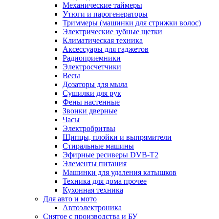
Механические таймеры
Утюги и парогенераторы
Триммеры (машинки для стрижки волос)
Электрические зубные щетки
Климатическая техника
Аксессуары для гаджетов
Радиоприемники
Электросчетчики
Весы
Дозаторы для мыла
Сушилки для рук
Фены настенные
Звонки дверные
Часы
Электробритвы
Щипцы, плойки и выпрямители
Стиральные машины
Эфирные ресиверы DVB-T2
Элементы питания
Машинки для удаления катышков
Техника для дома прочее
Кухонная техника
Для авто и мото
Автоэлектроника
Снятое с производства и БУ