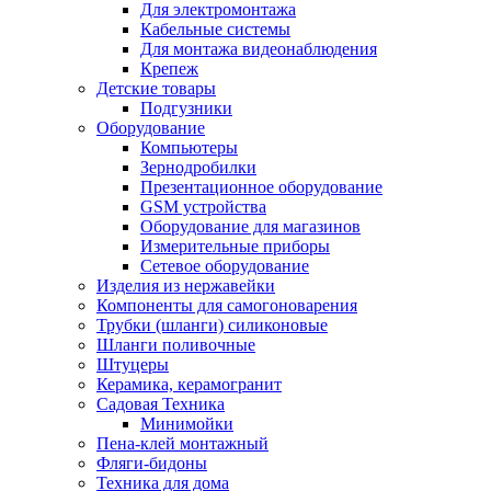
Для электромонтажа
Кабельные системы
Для монтажа видеонаблюдения
Крепеж
Детские товары
Подгузники
Оборудование
Компьютеры
Зернодробилки
Презентационное оборудование
GSM устройства
Оборудование для магазинов
Измерительные приборы
Сетевое оборудование
Изделия из нержавейки
Компоненты для самогоноварения
Трубки (шланги) силиконовые
Шланги поливочные
Штуцеры
Керамика, керамогранит
Садовая Техника
Минимойки
Пена-клей монтажный
Фляги-бидоны
Техника для дома