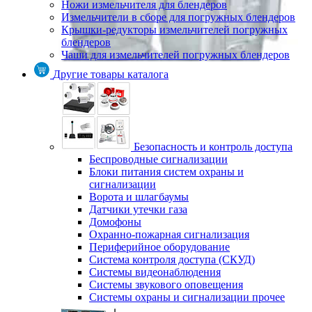
Ножи измельчителя для блендеров
Измельчители в сборе для погружных блендеров
Крышки-редукторы измельчителей погружных
блендеров
Чаши для измельчителей погружных блендеров
Другие товары каталога
Безопасность и контроль доступа
Беспроводные сигнализации
Блоки питания систем охраны и
сигнализации
Ворота и шлагбаумы
Датчики утечки газа
Домофоны
Охранно-пожарная сигнализация
Периферийное оборудование
Система контроля доступа (СКУД)
Системы видеонаблюдения
Системы звукового оповещения
Системы охраны и сигнализации прочее