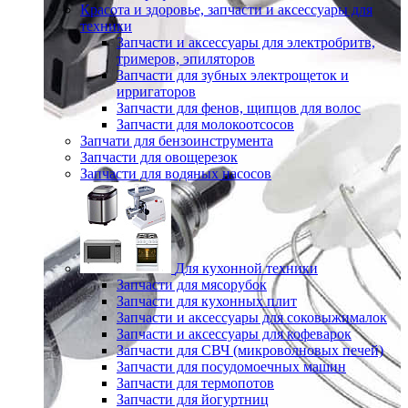
Красота и здоровье, запчасти и аксессуары для
техники
Запчасти и аксессуары для электробритв,
тримеров, эпиляторов
Запчасти для зубных электрощеток и
ирригаторов
Запчасти для фенов, щипцов для волос
Запчасти для молокоотсосов
Запчати для бензоинструмента
Запчасти для овощерезок
Запчасти для водяных насосов
Для кухонной техники
Запчасти для мясорубок
Запчасти для кухонных плит
Запчасти и аксессуары для соковыжималок
Запчасти и аксессуары для кофеварок
Запчасти для СВЧ (микроволновых печей)
Запчасти для посудомоечных машин
Запчасти для термопотов
Запчасти для йогуртниц