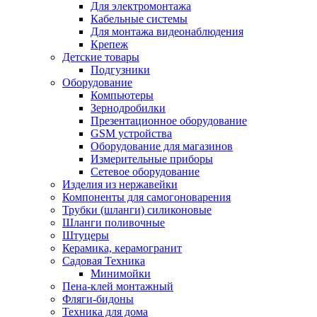
Для электромонтажа
Кабельные системы
Для монтажа видеонаблюдения
Крепеж
Детские товары
Подгузники
Оборудование
Компьютеры
Зернодробилки
Презентационное оборудование
GSM устройства
Оборудование для магазинов
Измерительные приборы
Сетевое оборудование
Изделия из нержавейки
Компоненты для самогоноварения
Трубки (шланги) силиконовые
Шланги поливочные
Штуцеры
Керамика, керамогранит
Садовая Техника
Минимойки
Пена-клей монтажный
Фляги-бидоны
Техника для дома