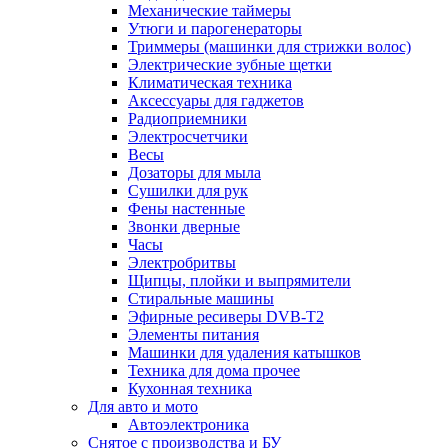
Механические таймеры
Утюги и парогенераторы
Триммеры (машинки для стрижки волос)
Электрические зубные щетки
Климатическая техника
Аксессуары для гаджетов
Радиоприемники
Электросчетчики
Весы
Дозаторы для мыла
Сушилки для рук
Фены настенные
Звонки дверные
Часы
Электробритвы
Щипцы, плойки и выпрямители
Стиральные машины
Эфирные ресиверы DVB-T2
Элементы питания
Машинки для удаления катышков
Техника для дома прочее
Кухонная техника
Для авто и мото
Автоэлектроника
Снятое с производства и БУ