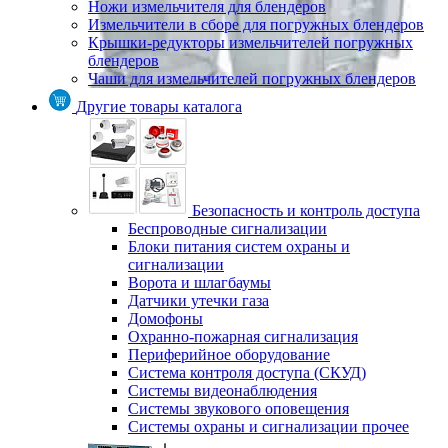
Ножи измельчителя для блендеров
Измельчители в сборе для погружных блендеров
Крышки-редукторы измельчителей погружных
блендеров
Чаши для измельчителей погружных блендеров
Другие товары каталога
Безопасность и контроль доступа
Беспроводные сигнализации
Блоки питания систем охраны и
сигнализации
Ворота и шлагбаумы
Датчики утечки газа
Домофоны
Охранно-пожарная сигнализация
Периферийное оборудование
Система контроля доступа (СКУД)
Системы видеонаблюдения
Системы звукового оповещения
Системы охраны и сигнализации прочее