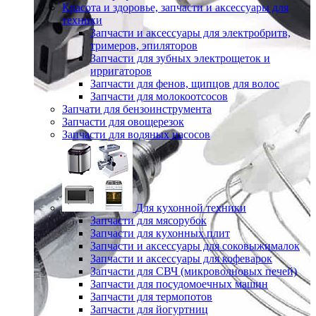
Красота и здоровье, запчасти и аксессуары для
техники
Запчасти и аксессуары для электробритв,
тримеров, эпиляторов
Запчасти для зубных электрощеток и
ирригаторов
Запчасти для фенов, щипцов для волос
Запчасти для молокоотсосов
Запчати для бензоинструмента
Запчасти для овощерезок
Запчасти для водяных насосов
Для кухонной техники
Запчасти для мясорубок
Запчасти для кухонных плит
Запчасти и аксессуары для соковыжималок
Запчасти и аксессуары для кофеварок
Запчасти для СВЧ (микроволновых печей)
Запчасти для посудомоечных машин
Запчасти для термопотов
Запчасти для йогуртниц