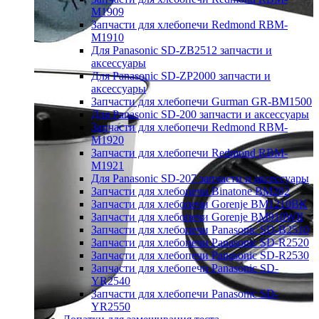
M1909
Запчасти для хлебопечи Redmond RBM-
M1910
Для Panasonic SD-ZB2512 запчасти и
аксессуары
Для Panasonic SD-ZP2000 запчасти и
аксессуары
Запчасти для хлебопечи Gurman GR-BM1500
Для Panasonic SD-200 запчасти и аксессуары
Запчасти для хлебопечи Redmond RBM-
M1920
Запчасти для хлебопечи Redmond RBM-
M1921
Для Panasonic SD-207 запчасти и аксессуары
Запчасти для хлебопечи Binatone BM202
Запчасти для хлебопечи Gorenje BM1210BK
Запчасти для хлебопечи Gorenje BM910WII
Запчасти для хлебопечи Panasonic SD-B2510
Запчасти для хлебопечи Panasonic SD-R2520
Запчасти для хлебопечи Panasonic SD-R2530
Запчасти для хлебопечи Panasonic SD-
YR2540
Запчасти для хлебопечи Panasonic SD-
YR2550