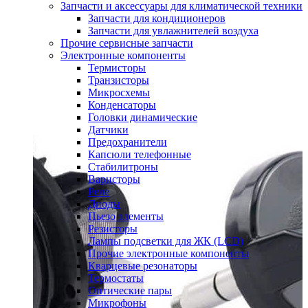
Запчасти и аксессуары для климатической техники
Запчасти для кондиционеров
Запчасти для увлажнителей воздуха
Прочие сервисные запчасти
Электронные компоненты
Термисторы
Транзисторы
Микросхемы
Конденсаторы
Головки динамические
Датчики
Предохранители
Капсюли телефонные
Стабилитроны
Варисторы
Реле
Диоды
Пьезо элементы
Резисторы
Лампы подсветки для ЖК (LCD)
Прочие электронные компоненты
Кварцевые резонаторы
Термостаты
Оптические пары
Микрофоны