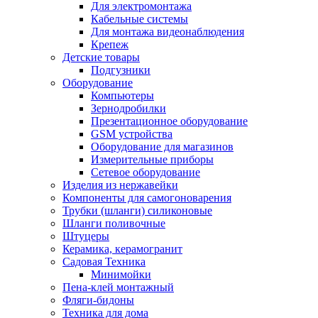
Для электромонтажа
Кабельные системы
Для монтажа видеонаблюдения
Крепеж
Детские товары
Подгузники
Оборудование
Компьютеры
Зернодробилки
Презентационное оборудование
GSM устройства
Оборудование для магазинов
Измерительные приборы
Сетевое оборудование
Изделия из нержавейки
Компоненты для самогоноварения
Трубки (шланги) силиконовые
Шланги поливочные
Штуцеры
Керамика, керамогранит
Садовая Техника
Минимойки
Пена-клей монтажный
Фляги-бидоны
Техника для дома