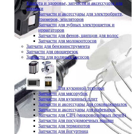
Красота и здоровье, запчасти и аксессуары для
техники
Запчасти и аксессуары для электробритв,
тримеров, эпиляторов
Запчасти для зубных электрощеток и
ирригаторов
Запчасти для фенов, щипцов для волос
Запчасти для молокоотсосов
Запчати для бензоинструмента
Запчасти для овощерезок
Запчасти для водяных насосов
Для кухонной техники
Запчасти для мясорубок
Запчасти для кухонных плит
Запчасти и аксессуары для соковыжималок
Запчасти и аксессуары для кофеварок
Запчасти для СВЧ (микроволновых печей)
Запчасти для посудомоечных машин
Запчасти для термопотов
Запчасти для йогуртниц