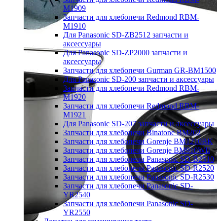
M1909
Запчасти для хлебопечи Redmond RBM-
M1910
Для Panasonic SD-ZB2512 запчасти и
аксессуары
Для Panasonic SD-ZP2000 запчасти и
аксессуары
Запчасти для хлебопечи Gurman GR-BM1500
Для Panasonic SD-200 запчасти и аксессуары
Запчасти для хлебопечи Redmond RBM-
M1920
Запчасти для хлебопечи Redmond RBM-
M1921
Для Panasonic SD-207 запчасти и аксессуары
Запчасти для хлебопечи Binatone BM202
Запчасти для хлебопечи Gorenje BM1210BK
Запчасти для хлебопечи Gorenje BM910WII
Запчасти для хлебопечи Panasonic SD-B2510
Запчасти для хлебопечи Panasonic SD-R2520
Запчасти для хлебопечи Panasonic SD-R2530
Запчасти для хлебопечи Panasonic SD-
YR2540
Запчасти для хлебопечи Panasonic SD-
YR2550