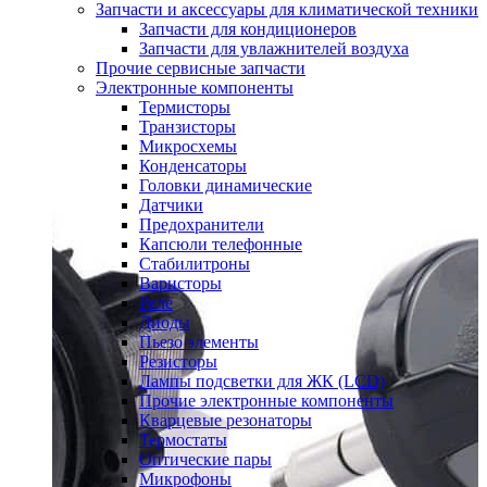
Запчасти и аксессуары для климатической техники
Запчасти для кондиционеров
Запчасти для увлажнителей воздуха
Прочие сервисные запчасти
Электронные компоненты
Термисторы
Транзисторы
Микросхемы
Конденсаторы
Головки динамические
Датчики
Предохранители
Капсюли телефонные
Стабилитроны
Варисторы
Реле
Диоды
Пьезо элементы
Резисторы
Лампы подсветки для ЖК (LCD)
Прочие электронные компоненты
Кварцевые резонаторы
Термостаты
Оптические пары
Микрофоны