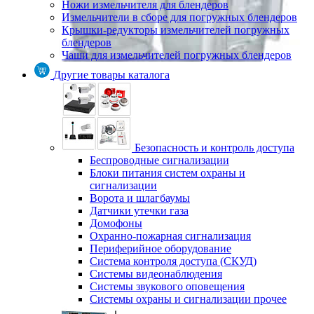
Ножи измельчителя для блендеров
Измельчители в сборе для погружных блендеров
Крышки-редукторы измельчителей погружных
блендеров
Чаши для измельчителей погружных блендеров
Другие товары каталога
Безопасность и контроль доступа
Беспроводные сигнализации
Блоки питания систем охраны и
сигнализации
Ворота и шлагбаумы
Датчики утечки газа
Домофоны
Охранно-пожарная сигнализация
Периферийное оборудование
Система контроля доступа (СКУД)
Системы видеонаблюдения
Системы звукового оповещения
Системы охраны и сигнализации прочее