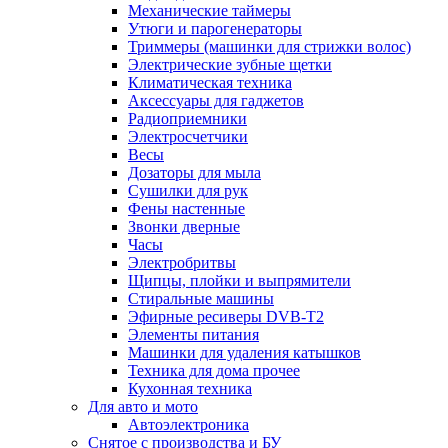
Механические таймеры
Утюги и парогенераторы
Триммеры (машинки для стрижки волос)
Электрические зубные щетки
Климатическая техника
Аксессуары для гаджетов
Радиоприемники
Электросчетчики
Весы
Дозаторы для мыла
Сушилки для рук
Фены настенные
Звонки дверные
Часы
Электробритвы
Щипцы, плойки и выпрямители
Стиральные машины
Эфирные ресиверы DVB-T2
Элементы питания
Машинки для удаления катышков
Техника для дома прочее
Кухонная техника
Для авто и мото
Автоэлектроника
Снятое с производства и БУ