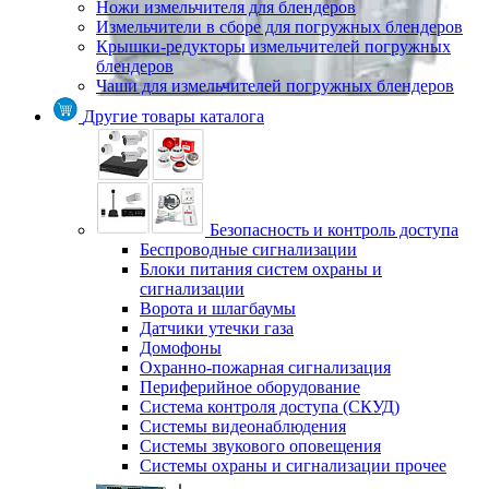
Ножи измельчителя для блендеров
Измельчители в сборе для погружных блендеров
Крышки-редукторы измельчителей погружных
блендеров
Чаши для измельчителей погружных блендеров
Другие товары каталога
Безопасность и контроль доступа
Беспроводные сигнализации
Блоки питания систем охраны и
сигнализации
Ворота и шлагбаумы
Датчики утечки газа
Домофоны
Охранно-пожарная сигнализация
Периферийное оборудование
Система контроля доступа (СКУД)
Системы видеонаблюдения
Системы звукового оповещения
Системы охраны и сигнализации прочее