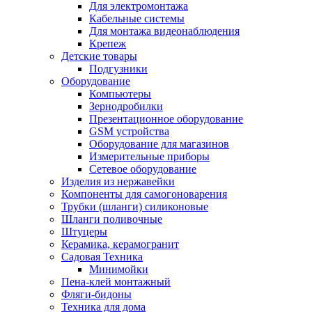
Для электромонтажа
Кабельные системы
Для монтажа видеонаблюдения
Крепеж
Детские товары
Подгузники
Оборудование
Компьютеры
Зернодробилки
Презентационное оборудование
GSM устройства
Оборудование для магазинов
Измерительные приборы
Сетевое оборудование
Изделия из нержавейки
Компоненты для самогоноварения
Трубки (шланги) силиконовые
Шланги поливочные
Штуцеры
Керамика, керамогранит
Садовая Техника
Минимойки
Пена-клей монтажный
Фляги-бидоны
Техника для дома