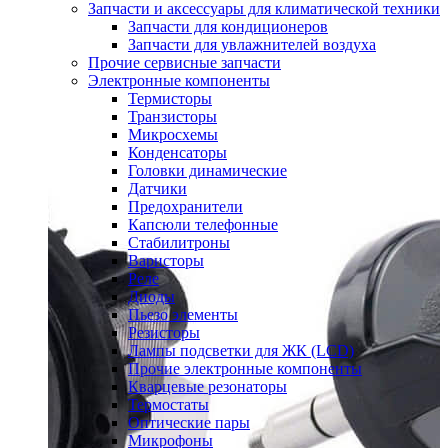
Запчасти и аксессуары для климатической техники
Запчасти для кондиционеров
Запчасти для увлажнителей воздуха
Прочие сервисные запчасти
Электронные компоненты
Термисторы
Транзисторы
Микросхемы
Конденсаторы
Головки динамические
Датчики
Предохранители
Капсюли телефонные
Стабилитроны
Варисторы
Реле
Диоды
Пьезо элементы
Резисторы
Лампы подсветки для ЖК (LCD)
Прочие электронные компоненты
Кварцевые резонаторы
Термостаты
Оптические пары
Микрофоны