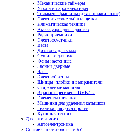
Механические таймеры
Утюги и парогенераторы
Триммеры (машинки для стрижки волос)
Электрические зубные щетки
Климатическая техника
Аксессуары для гаджетов
Радиоприемники
Электросчетчики
Весы
Дозаторы для мыла
Сушилки для рук
Фены настенные
Звонки дверные
Часы
Электробритвы
Щипцы, плойки и выпрямители
Стиральные машины
Эфирные ресиверы DVB-T2
Элементы питания
Машинки для удаления катышков
Техника для дома прочее
Кухонная техника
Для авто и мото
Автоэлектроника
Снятое с производства и БУ