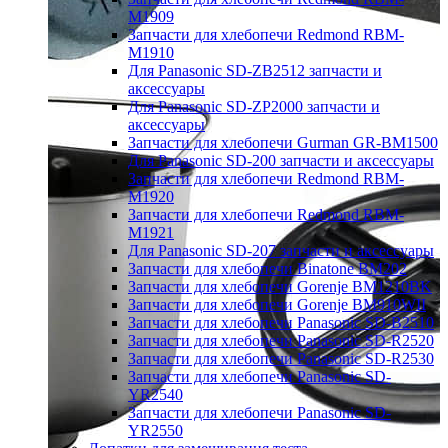
M1909
Запчасти для хлебопечи Redmond RBM-
M1910
Для Panasonic SD-ZB2512 запчасти и
аксессуары
Для Panasonic SD-ZP2000 запчасти и
аксессуары
Запчасти для хлебопечи Gurman GR-BM1500
Для Panasonic SD-200 запчасти и аксессуары
Запчасти для хлебопечи Redmond RBM-
M1920
Запчасти для хлебопечи Redmond RBM-
M1921
Для Panasonic SD-207 запчасти и аксессуары
Запчасти для хлебопечи Binatone BM202
Запчасти для хлебопечи Gorenje BM1210BK
Запчасти для хлебопечи Gorenje BM910WII
Запчасти для хлебопечи Panasonic SD-B2510
Запчасти для хлебопечи Panasonic SD-R2520
Запчасти для хлебопечи Panasonic SD-R2530
Запчасти для хлебопечи Panasonic SD-
YR2540
Запчасти для хлебопечи Panasonic SD-
YR2550