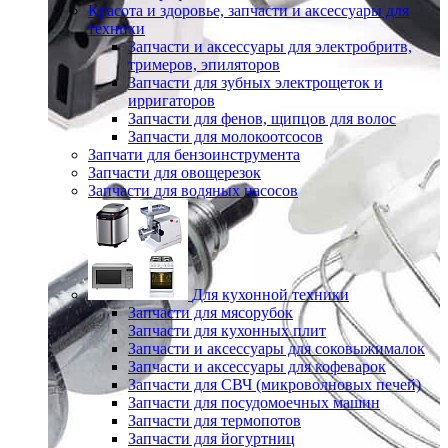
Красота и здоровье, запчасти и аксессуары для
техники
Запчасти и аксессуары для электробритв,
тримеров, эпиляторов
Запчасти для зубных электрощеток и
ирригаторов
Запчасти для фенов, щипцов для волос
Запчасти для молокоотсосов
Запчати для бензоинструмента
Запчасти для овощерезок
Запчасти для водяных насосов
Для кухонной техники
Запчасти для мясорубок
Запчасти для кухонных плит
Запчасти и аксессуары для соковыжималок
Запчасти и аксессуары для кофеварок
Запчасти для СВЧ (микроволновых печей)
Запчасти для посудомоечных машин
Запчасти для термопотов
Запчасти для йогуртниц