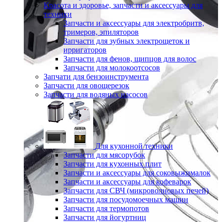
Красота и здоровье, запчасти и аксессуары для
техники
Запчасти и аксессуары для электробритв,
тримеров, эпиляторов
Запчасти для зубных электрощеток и
ирригаторов
Запчасти для фенов, щипцов для волос
Запчасти для молокоотсосов
Запчати для бензоинструмента
Запчасти для овощерезок
Запчасти для водяных насосов
Для кухонной техники
Запчасти для мясорубок
Запчасти для кухонных плит
Запчасти и аксессуары для соковыжималок
Запчасти и аксессуары для кофеварок
Запчасти для СВЧ (микроволновых печей)
Запчасти для посудомоечных машин
Запчасти для термопотов
Запчасти для йогуртниц