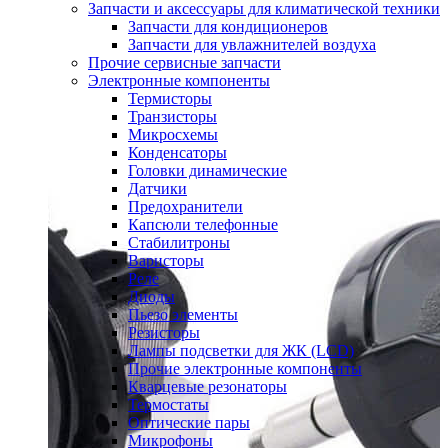
Запчасти и аксессуары для климатической техники
Запчасти для кондиционеров
Запчасти для увлажнителей воздуха
Прочие сервисные запчасти
Электронные компоненты
Термисторы
Транзисторы
Микросхемы
Конденсаторы
Головки динамические
Датчики
Предохранители
Капсюли телефонные
Стабилитроны
Варисторы
Реле
Диоды
Пьезо элементы
Резисторы
Лампы подсветки для ЖК (LCD)
Прочие электронные компоненты
Кварцевые резонаторы
Термостаты
Оптические пары
Микрофоны