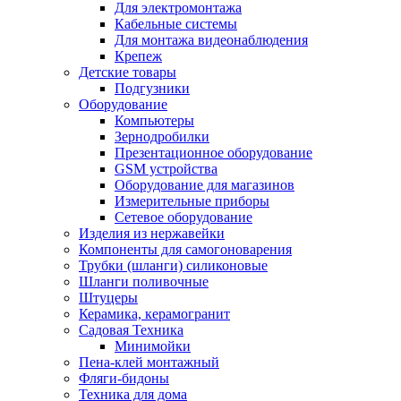
Для электромонтажа
Кабельные системы
Для монтажа видеонаблюдения
Крепеж
Детские товары
Подгузники
Оборудование
Компьютеры
Зернодробилки
Презентационное оборудование
GSM устройства
Оборудование для магазинов
Измерительные приборы
Сетевое оборудование
Изделия из нержавейки
Компоненты для самогоноварения
Трубки (шланги) силиконовые
Шланги поливочные
Штуцеры
Керамика, керамогранит
Садовая Техника
Минимойки
Пена-клей монтажный
Фляги-бидоны
Техника для дома