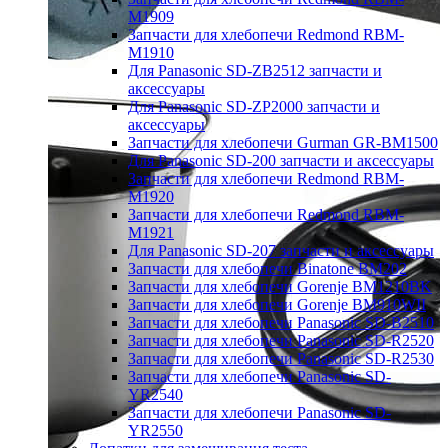
M1909
Запчасти для хлебопечи Redmond RBM-
M1910
Для Panasonic SD-ZB2512 запчасти и
аксессуары
Для Panasonic SD-ZP2000 запчасти и
аксессуары
Запчасти для хлебопечи Gurman GR-BM1500
Для Panasonic SD-200 запчасти и аксессуары
Запчасти для хлебопечи Redmond RBM-
M1920
Запчасти для хлебопечи Redmond RBM-
M1921
Для Panasonic SD-207 запчасти и аксессуары
Запчасти для хлебопечи Binatone BM202
Запчасти для хлебопечи Gorenje BM1210BK
Запчасти для хлебопечи Gorenje BM910WII
Запчасти для хлебопечи Panasonic SD-B2510
Запчасти для хлебопечи Panasonic SD-R2520
Запчасти для хлебопечи Panasonic SD-R2530
Запчасти для хлебопечи Panasonic SD-
YR2540
Запчасти для хлебопечи Panasonic SD-
YR2550