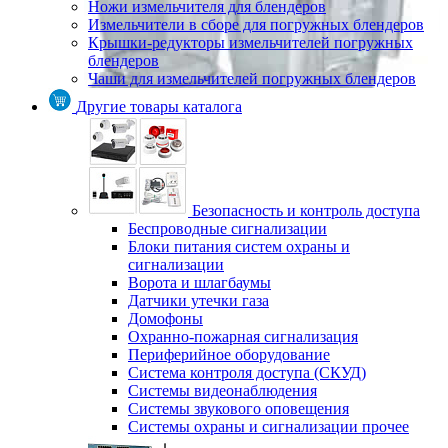
Ножи измельчителя для блендеров
Измельчители в сборе для погружных блендеров
Крышки-редукторы измельчителей погружных
блендеров
Чаши для измельчителей погружных блендеров
Другие товары каталога
Безопасность и контроль доступа
Беспроводные сигнализации
Блоки питания систем охраны и
сигнализации
Ворота и шлагбаумы
Датчики утечки газа
Домофоны
Охранно-пожарная сигнализация
Периферийное оборудование
Система контроля доступа (СКУД)
Системы видеонаблюдения
Системы звукового оповещения
Системы охраны и сигнализации прочее