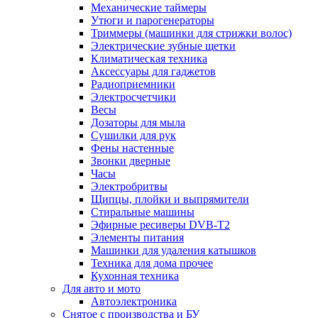
Механические таймеры
Утюги и парогенераторы
Триммеры (машинки для стрижки волос)
Электрические зубные щетки
Климатическая техника
Аксессуары для гаджетов
Радиоприемники
Электросчетчики
Весы
Дозаторы для мыла
Сушилки для рук
Фены настенные
Звонки дверные
Часы
Электробритвы
Щипцы, плойки и выпрямители
Стиральные машины
Эфирные ресиверы DVB-T2
Элементы питания
Машинки для удаления катышков
Техника для дома прочее
Кухонная техника
Для авто и мото
Автоэлектроника
Снятое с производства и БУ