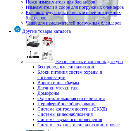
Ножи измельчителя для блендеров
Измельчители в сборе для погружных блендеров
Крышки-редукторы измельчителей погружных
блендеров
Чаши для измельчителей погружных блендеров
Другие товары каталога
Безопасность и контроль доступа
Беспроводные сигнализации
Блоки питания систем охраны и
сигнализации
Ворота и шлагбаумы
Датчики утечки газа
Домофоны
Охранно-пожарная сигнализация
Периферийное оборудование
Система контроля доступа (СКУД)
Системы видеонаблюдения
Системы звукового оповещения
Системы охраны и сигнализации прочее