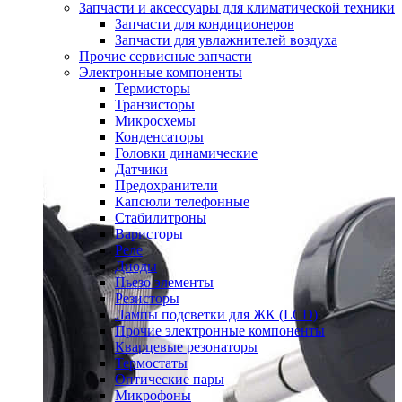
Запчасти и аксессуары для климатической техники
Запчасти для кондиционеров
Запчасти для увлажнителей воздуха
Прочие сервисные запчасти
Электронные компоненты
Термисторы
Транзисторы
Микросхемы
Конденсаторы
Головки динамические
Датчики
Предохранители
Капсюли телефонные
Стабилитроны
Варисторы
Реле
Диоды
Пьезо элементы
Резисторы
Лампы подсветки для ЖК (LCD)
Прочие электронные компоненты
Кварцевые резонаторы
Термостаты
Оптические пары
Микрофоны