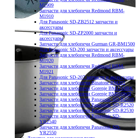
M1909
Запчасти для хлебопечи Redmond RBM-
M1910
Для Panasonic SD-ZB2512 запчасти и
аксессуары
Для Panasonic SD-ZP2000 запчасти и
аксессуары
Запчасти для хлебопечи Gurman GR-BM1500
Для Panasonic SD-200 запчасти и аксессуары
Запчасти для хлебопечи Redmond RBM-
M1920
Запчасти для хлебопечи Redmond RBM-
M1921
Для Panasonic SD-207 запчасти и аксессуары
Запчасти для хлебопечи Binatone BM202
Запчасти для хлебопечи Gorenje BM1210BK
Запчасти для хлебопечи Gorenje BM910WII
Запчасти для хлебопечи Panasonic SD-B2510
Запчасти для хлебопечи Panasonic SD-R2520
Запчасти для хлебопечи Panasonic SD-R2530
Запчасти для хлебопечи Panasonic SD-
YR2540
Запчасти для хлебопечи Panasonic SD-
YR2550