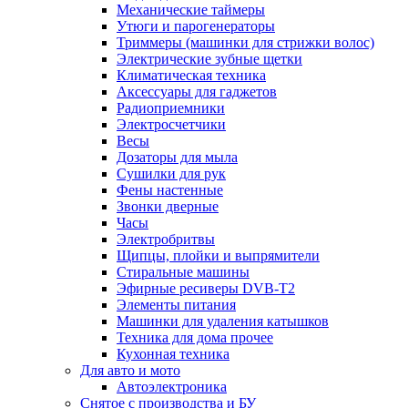
Механические таймеры
Утюги и парогенераторы
Триммеры (машинки для стрижки волос)
Электрические зубные щетки
Климатическая техника
Аксессуары для гаджетов
Радиоприемники
Электросчетчики
Весы
Дозаторы для мыла
Сушилки для рук
Фены настенные
Звонки дверные
Часы
Электробритвы
Щипцы, плойки и выпрямители
Стиральные машины
Эфирные ресиверы DVB-T2
Элементы питания
Машинки для удаления катышков
Техника для дома прочее
Кухонная техника
Для авто и мото
Автоэлектроника
Снятое с производства и БУ