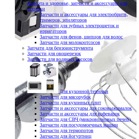
Красота и здоровье, запчасти и аксессуары для
техники
Запчасти и аксессуары для электробритв,
тримеров, эпиляторов
Запчасти для зубных электрощеток и
ирригаторов
Запчасти для фенов, щипцов для волос
Запчасти для молокоотсосов
Запчати для бензоинструмента
Запчасти для овощерезок
Запчасти для водяных насосов
Для кухонной техники
Запчасти для мясорубок
Запчасти для кухонных плит
Запчасти и аксессуары для соковыжималок
Запчасти и аксессуары для кофеварок
Запчасти для СВЧ (микроволновых печей)
Запчасти для посудомоечных машин
Запчасти для термопотов
Запчасти для йогуртниц