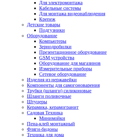
Для электромонтажа
Кабельные системы
Для монтажа видеонаблюдения
Крепеж
Детские товары
Подгузники
Оборудование
Компьютеры
Зернодробилки
Презентационное оборудование
GSM устройства
Оборудование для магазинов
Измерительные приборы
Сетевое оборудование
Изделия из нержавейки
Компоненты для самогоноварения
Трубки (шланги) силиконовые
Шланги поливочные
Штуцеры
Керамика, керамогранит
Садовая Техника
Минимойки
Пена-клей монтажный
Фляги-бидоны
Техника для дома