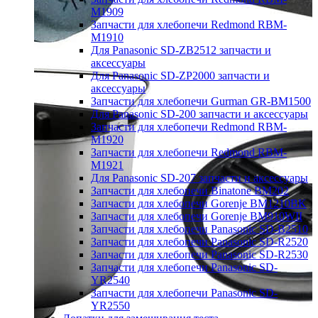
M1909
Запчасти для хлебопечи Redmond RBM-
M1910
Для Panasonic SD-ZB2512 запчасти и
аксессуары
Для Panasonic SD-ZP2000 запчасти и
аксессуары
Запчасти для хлебопечи Gurman GR-BM1500
Для Panasonic SD-200 запчасти и аксессуары
Запчасти для хлебопечи Redmond RBM-
M1920
Запчасти для хлебопечи Redmond RBM-
M1921
Для Panasonic SD-207 запчасти и аксессуары
Запчасти для хлебопечи Binatone BM202
Запчасти для хлебопечи Gorenje BM1210BK
Запчасти для хлебопечи Gorenje BM910WII
Запчасти для хлебопечи Panasonic SD-B2510
Запчасти для хлебопечи Panasonic SD-R2520
Запчасти для хлебопечи Panasonic SD-R2530
Запчасти для хлебопечи Panasonic SD-
YR2540
Запчасти для хлебопечи Panasonic SD-
YR2550