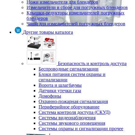
Ножи измельчителя для блендеров
Измельчители в сборе для погружных блендеров
Крышки-редукторы измельчителей погружных
блендеров
Чаши для измельчителей погружных блендеров
Другие товары каталога
Безопасность и контроль доступа
Беспроводные сигнализации
Блоки питания систем охраны и
сигнализации
Ворота и шлагбаумы
Датчики утечки газа
Домофоны
Охранно-пожарная сигнализация
Периферийное оборудование
Система контроля доступа (СКУД)
Системы видеонаблюдения
Системы звукового оповещения
Системы охраны и сигнализации прочее