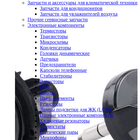
Запчасти и аксессуары для климатической техники
Запчасти для кондиционеров
Запчасти для увлажнителей воздуха
Прочие сервисные запчасти
Электронные компоненты
Термисторы
Транзисторы
Микросхемы
Конденсаторы
Головки динамические
Датчики
Предохранители
Капсюли телефонные
Стабилитроны
Варисторы
Реле
Диоды
Пьезо элементы
Резисторы
Лампы подсветки для ЖК (LCD)
Прочие электронные компоненты
Кварцевые резонаторы
Термостаты
Оптические пары
Микрофоны