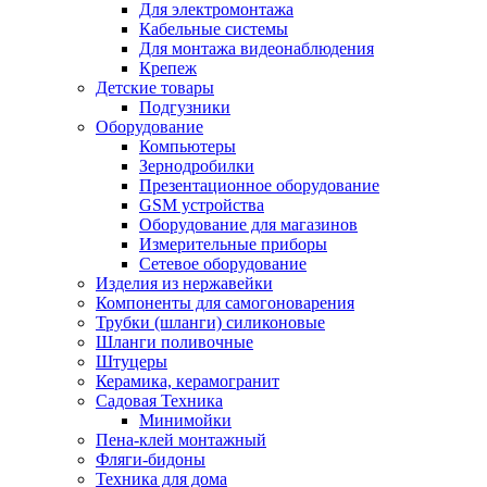
Для электромонтажа
Кабельные системы
Для монтажа видеонаблюдения
Крепеж
Детские товары
Подгузники
Оборудование
Компьютеры
Зернодробилки
Презентационное оборудование
GSM устройства
Оборудование для магазинов
Измерительные приборы
Сетевое оборудование
Изделия из нержавейки
Компоненты для самогоноварения
Трубки (шланги) силиконовые
Шланги поливочные
Штуцеры
Керамика, керамогранит
Садовая Техника
Минимойки
Пена-клей монтажный
Фляги-бидоны
Техника для дома