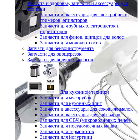
Красота и здоровье, запчасти и аксессуары для
техники
Запчасти и аксессуары для электробритв,
тримеров, эпиляторов
Запчасти для зубных электрощеток и
ирригаторов
Запчасти для фенов, щипцов для волос
Запчасти для молокоотсосов
Запчати для бензоинструмента
Запчасти для овощерезок
Запчасти для водяных насосов
Для кухонной техники
Запчасти для мясорубок
Запчасти для кухонных плит
Запчасти и аксессуары для соковыжималок
Запчасти и аксессуары для кофеварок
Запчасти для СВЧ (микроволновых печей)
Запчасти для посудомоечных машин
Запчасти для термопотов
Запчасти для йогуртниц