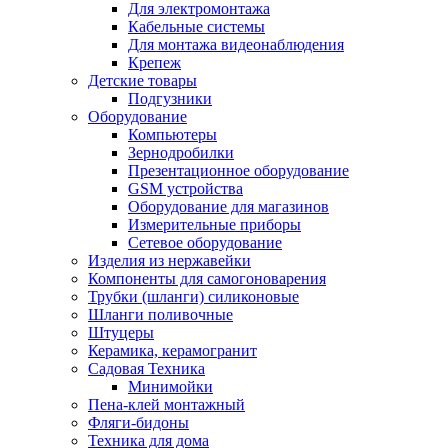
Для электромонтажа
Кабельные системы
Для монтажа видеонаблюдения
Крепеж
Детские товары
Подгузники
Оборудование
Компьютеры
Зернодробилки
Презентационное оборудование
GSM устройства
Оборудование для магазинов
Измерительные приборы
Сетевое оборудование
Изделия из нержавейки
Компоненты для самогоноварения
Трубки (шланги) силиконовые
Шланги поливочные
Штуцеры
Керамика, керамогранит
Садовая Техника
Минимойки
Пена-клей монтажный
Фляги-бидоны
Техника для дома