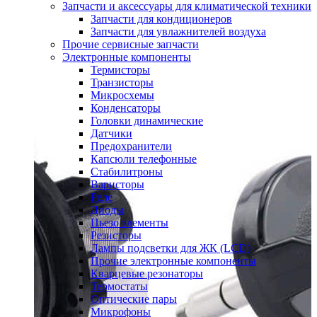
Запчасти и аксессуары для климатической техники
Запчасти для кондиционеров
Запчасти для увлажнителей воздуха
Прочие сервисные запчасти
Электронные компоненты
Термисторы
Транзисторы
Микросхемы
Конденсаторы
Головки динамические
Датчики
Предохранители
Капсюли телефонные
Стабилитроны
Варисторы
Реле
Диоды
Пьезо элементы
Резисторы
Лампы подсветки для ЖК (LCD)
Прочие электронные компоненты
Кварцевые резонаторы
Термостаты
Оптические пары
Микрофоны