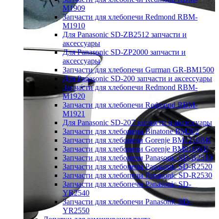
M1909
Запчасти для хлебопечи Redmond RBM-
M1910
Для Panasonic SD-ZB2512 запчасти и
аксессуары
Для Panasonic SD-ZP2000 запчасти и
аксессуары
Запчасти для хлебопечи Gurman GR-BM1500
Для Panasonic SD-200 запчасти и аксессуары
Запчасти для хлебопечи Redmond RBM-
M1920
Запчасти для хлебопечи Redmond RBM-
M1921
Для Panasonic SD-207 запчасти и аксессуары
Запчасти для хлебопечи Binatone BM202
Запчасти для хлебопечи Gorenje BM1210BK
Запчасти для хлебопечи Gorenje BM910WII
Запчасти для хлебопечи Panasonic SD-B2510
Запчасти для хлебопечи Panasonic SD-R2520
Запчасти для хлебопечи Panasonic SD-R2530
Запчасти для хлебопечи Panasonic SD-
YR2540
Запчасти для хлебопечи Panasonic SD-
YR2550