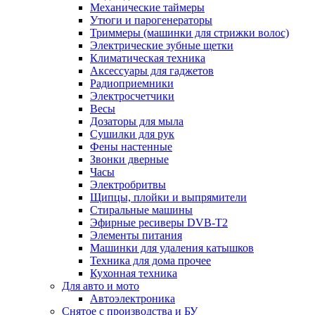
Механические таймеры
Утюги и парогенераторы
Триммеры (машинки для стрижки волос)
Электрические зубные щетки
Климатическая техника
Аксессуары для гаджетов
Радиоприемники
Электросчетчики
Весы
Дозаторы для мыла
Сушилки для рук
Фены настенные
Звонки дверные
Часы
Электробритвы
Щипцы, плойки и выпрямители
Стиральные машины
Эфирные ресиверы DVB-T2
Элементы питания
Машинки для удаления катышков
Техника для дома прочее
Кухонная техника
Для авто и мото
Автоэлектроника
Снятое с производства и БУ