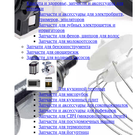
Красота и здоровье, запчасти и аксессуары для
техники
Запчасти и аксессуары для электробритв,
тримеров, эпиляторов
Запчасти для зубных электрощеток и
ирригаторов
Запчасти для фенов, щипцов для волос
Запчасти для молокоотсосов
Запчати для бензоинструмента
Запчасти для овощерезок
Запчасти для водяных насосов
Для кухонной техники
Запчасти для мясорубок
Запчасти для кухонных плит
Запчасти и аксессуары для соковыжималок
Запчасти и аксессуары для кофеварок
Запчасти для СВЧ (микроволновых печей)
Запчасти для посудомоечных машин
Запчасти для термопотов
Запчасти для йогуртниц