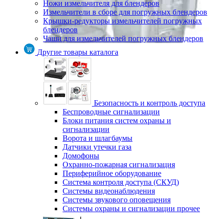
Ножи измельчителя для блендеров
Измельчители в сборе для погружных блендеров
Крышки-редукторы измельчителей погружных
блендеров
Чаши для измельчителей погружных блендеров
Другие товары каталога
Безопасность и контроль доступа
Беспроводные сигнализации
Блоки питания систем охраны и
сигнализации
Ворота и шлагбаумы
Датчики утечки газа
Домофоны
Охранно-пожарная сигнализация
Периферийное оборудование
Система контроля доступа (СКУД)
Системы видеонаблюдения
Системы звукового оповещения
Системы охраны и сигнализации прочее