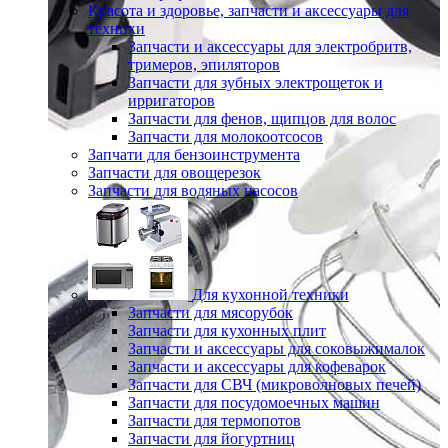
Красота и здоровье, запчасти и аксессуары для
техники
Запчасти и аксессуары для электробритв,
тримеров, эпиляторов
Запчасти для зубных электрощеток и
ирригаторов
Запчасти для фенов, щипцов для волос
Запчасти для молокоотсосов
Запчати для бензоинструмента
Запчасти для овощерезок
Запчасти для водяных насосов
Для кухонной техники
Запчасти для мясорубок
Запчасти для кухонных плит
Запчасти и аксессуары для соковыжималок
Запчасти и аксессуары для кофеварок
Запчасти для СВЧ (микроволновых печей)
Запчасти для посудомоечных машин
Запчасти для термопотов
Запчасти для йогуртниц