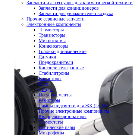
Запчасти и аксессуары для климатической техники
Запчасти для кондиционеров
Запчасти для увлажнителей воздуха
Прочие сервисные запчасти
Электронные компоненты
Термисторы
Транзисторы
Микросхемы
Конденсаторы
Головки динамические
Датчики
Предохранители
Капсюли телефонные
Стабилитроны
Варисторы
Реле
Диоды
Пьезо элементы
Резисторы
Лампы подсветки для ЖК (LCD)
Прочие электронные компоненты
Кварцевые резонаторы
Термостаты
Оптические пары
Микрофоны