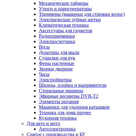
Механические таймеры
Утюги и парогенераторы
Триммеры (машинки для стрижки волос)
Электрические зубные щетки
Климатическая техника
Аксессуары для гаджетов
Радиоприемники
Электросчетчики
Весы
Дозаторы для мыла
Сушилки для рук
Фены настенные
Звонки дверные
Часы
Электробритвы
Щипцы, плойки и выпрямители
Стиральные машины
Эфирные ресиверы DVB-T2
Элементы питания
Машинки для удаления катышков
Техника для дома прочее
Кухонная техника
Для авто и мото
Автоэлектроника
Снятое с производства и БУ