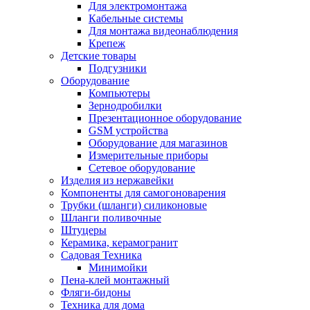
Для электромонтажа
Кабельные системы
Для монтажа видеонаблюдения
Крепеж
Детские товары
Подгузники
Оборудование
Компьютеры
Зернодробилки
Презентационное оборудование
GSM устройства
Оборудование для магазинов
Измерительные приборы
Сетевое оборудование
Изделия из нержавейки
Компоненты для самогоноварения
Трубки (шланги) силиконовые
Шланги поливочные
Штуцеры
Керамика, керамогранит
Садовая Техника
Минимойки
Пена-клей монтажный
Фляги-бидоны
Техника для дома