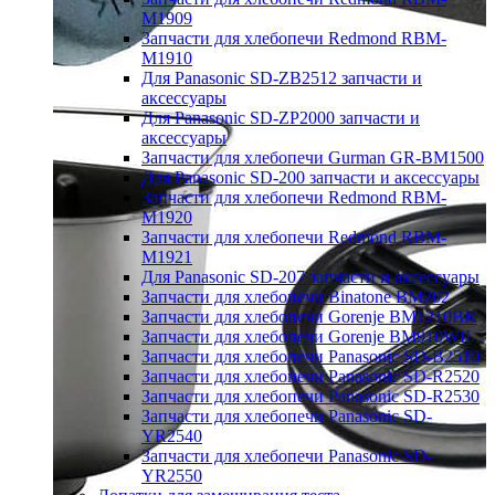
M1909
Запчасти для хлебопечи Redmond RBM-
M1910
Для Panasonic SD-ZB2512 запчасти и
аксессуары
Для Panasonic SD-ZP2000 запчасти и
аксессуары
Запчасти для хлебопечи Gurman GR-BM1500
Для Panasonic SD-200 запчасти и аксессуары
Запчасти для хлебопечи Redmond RBM-
M1920
Запчасти для хлебопечи Redmond RBM-
M1921
Для Panasonic SD-207 запчасти и аксессуары
Запчасти для хлебопечи Binatone BM202
Запчасти для хлебопечи Gorenje BM1210BK
Запчасти для хлебопечи Gorenje BM910WII
Запчасти для хлебопечи Panasonic SD-B2510
Запчасти для хлебопечи Panasonic SD-R2520
Запчасти для хлебопечи Panasonic SD-R2530
Запчасти для хлебопечи Panasonic SD-
YR2540
Запчасти для хлебопечи Panasonic SD-
YR2550