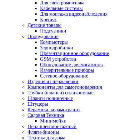
Для электромонтажа
Кабельные системы
Для монтажа видеонаблюдения
Крепеж
Детские товары
Подгузники
Оборудование
Компьютеры
Зернодробилки
Презентационное оборудование
GSM устройства
Оборудование для магазинов
Измерительные приборы
Сетевое оборудование
Изделия из нержавейки
Компоненты для самогоноварения
Трубки (шланги) силиконовые
Шланги поливочные
Штуцеры
Керамика, керамогранит
Садовая Техника
Минимойки
Пена-клей монтажный
Фляги-бидоны
Техника для дома