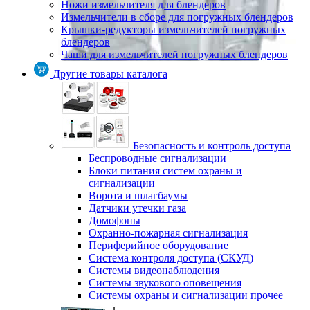
Ножи измельчителя для блендеров
Измельчители в сборе для погружных блендеров
Крышки-редукторы измельчителей погружных
блендеров
Чаши для измельчителей погружных блендеров
Другие товары каталога
Безопасность и контроль доступа
Беспроводные сигнализации
Блоки питания систем охраны и
сигнализации
Ворота и шлагбаумы
Датчики утечки газа
Домофоны
Охранно-пожарная сигнализация
Периферийное оборудование
Система контроля доступа (СКУД)
Системы видеонаблюдения
Системы звукового оповещения
Системы охраны и сигнализации прочее