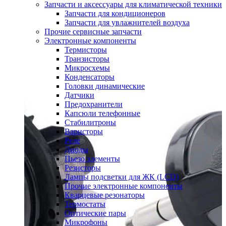
Запчасти и аксессуары для климатической техники
Запчасти для кондиционеров
Запчасти для увлажнителей воздуха
Прочие сервисные запчасти
Электронные компоненты
Термисторы
Транзисторы
Микросхемы
Конденсаторы
Головки динамические
Датчики
Предохранители
Капсюли телефонные
Стабилитроны
Варисторы
Реле
Диоды
Пьезо элементы
Резисторы
Лампы подсветки для ЖК (LCD)
Прочие электронные компоненты
Кварцевые резонаторы
Термостаты
Оптические пары
Микрофоны