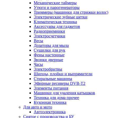
Механические таймеры
Утюги и парогенераторы
Триммеры (машинки для стрижки волос)
Электрические зубные щетки
Климатическая техника
Аксессуары для гаджетов
Радиоприемники
Электросчетчики
Весы
Дозаторы для мыла
Сушилки для рук
Фены настенные
Звонки дверные
Часы
Электробритвы
Щипцы, плойки и выпрямители
Стиральные машины
Эфирные ресиверы DVB-T2
Элементы питания
Машинки для удаления катышков
Техника для дома прочее
Кухонная техника
Для авто и мото
Автоэлектроника
Снятое с производства и БУ