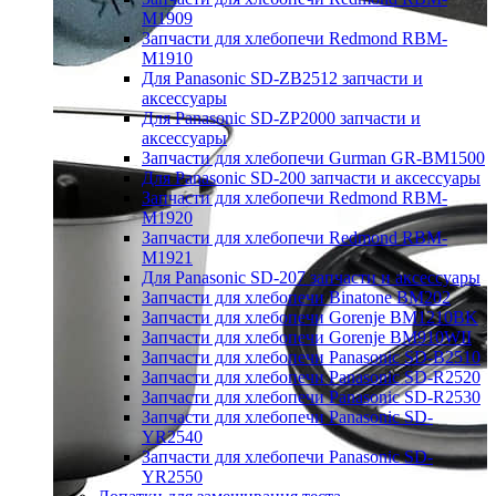
M1909
Запчасти для хлебопечи Redmond RBM-
M1910
Для Panasonic SD-ZB2512 запчасти и
аксессуары
Для Panasonic SD-ZP2000 запчасти и
аксессуары
Запчасти для хлебопечи Gurman GR-BM1500
Для Panasonic SD-200 запчасти и аксессуары
Запчасти для хлебопечи Redmond RBM-
M1920
Запчасти для хлебопечи Redmond RBM-
M1921
Для Panasonic SD-207 запчасти и аксессуары
Запчасти для хлебопечи Binatone BM202
Запчасти для хлебопечи Gorenje BM1210BK
Запчасти для хлебопечи Gorenje BM910WII
Запчасти для хлебопечи Panasonic SD-B2510
Запчасти для хлебопечи Panasonic SD-R2520
Запчасти для хлебопечи Panasonic SD-R2530
Запчасти для хлебопечи Panasonic SD-
YR2540
Запчасти для хлебопечи Panasonic SD-
YR2550