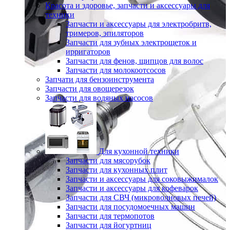
Красота и здоровье, запчасти и аксессуары для
техники
Запчасти и аксессуары для электробритв,
тримеров, эпиляторов
Запчасти для зубных электрощеток и
ирригаторов
Запчасти для фенов, щипцов для волос
Запчасти для молокоотсосов
Запчати для бензоинструмента
Запчасти для овощерезок
Запчасти для водяных насосов
Для кухонной техники
Запчасти для мясорубок
Запчасти для кухонных плит
Запчасти и аксессуары для соковыжималок
Запчасти и аксессуары для кофеварок
Запчасти для СВЧ (микроволновых печей)
Запчасти для посудомоечных машин
Запчасти для термопотов
Запчасти для йогуртниц