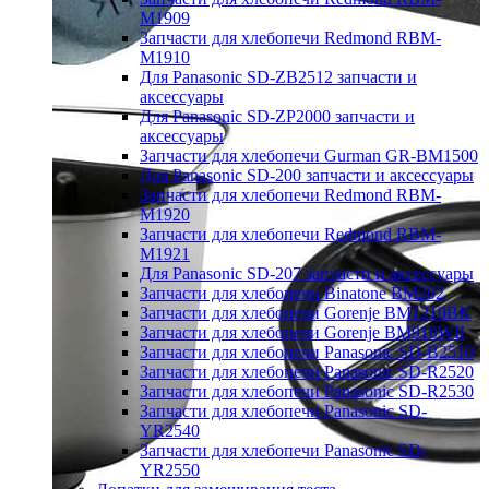
M1909
Запчасти для хлебопечи Redmond RBM-
M1910
Для Panasonic SD-ZB2512 запчасти и
аксессуары
Для Panasonic SD-ZP2000 запчасти и
аксессуары
Запчасти для хлебопечи Gurman GR-BM1500
Для Panasonic SD-200 запчасти и аксессуары
Запчасти для хлебопечи Redmond RBM-
M1920
Запчасти для хлебопечи Redmond RBM-
M1921
Для Panasonic SD-207 запчасти и аксессуары
Запчасти для хлебопечи Binatone BM202
Запчасти для хлебопечи Gorenje BM1210BK
Запчасти для хлебопечи Gorenje BM910WII
Запчасти для хлебопечи Panasonic SD-B2510
Запчасти для хлебопечи Panasonic SD-R2520
Запчасти для хлебопечи Panasonic SD-R2530
Запчасти для хлебопечи Panasonic SD-
YR2540
Запчасти для хлебопечи Panasonic SD-
YR2550