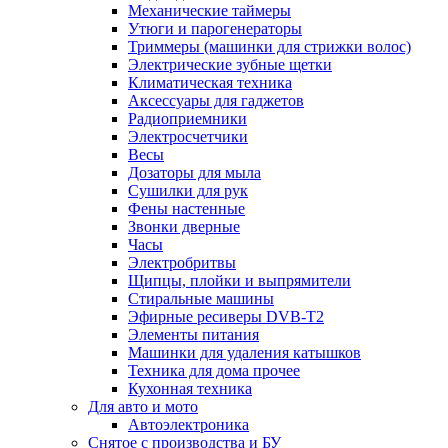
Механические таймеры
Утюги и парогенераторы
Триммеры (машинки для стрижки волос)
Электрические зубные щетки
Климатическая техника
Аксессуары для гаджетов
Радиоприемники
Электросчетчики
Весы
Дозаторы для мыла
Сушилки для рук
Фены настенные
Звонки дверные
Часы
Электробритвы
Щипцы, плойки и выпрямители
Стиральные машины
Эфирные ресиверы DVB-T2
Элементы питания
Машинки для удаления катышков
Техника для дома прочее
Кухонная техника
Для авто и мото
Автоэлектроника
Снятое с производства и БУ