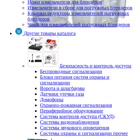
Ножи измельчителя для блендеров
Измельчители в сборе для погружных блендеров
Крышки-редукторы измельчителей погружных
блендеров
Чаши для измельчителей погружных блендеров
Другие товары каталога
Безопасность и контроль доступа
Беспроводные сигнализации
Блоки питания систем охраны и
сигнализации
Ворота и шлагбаумы
Датчики утечки газа
Домофоны
Охранно-пожарная сигнализация
Периферийное оборудование
Система контроля доступа (СКУД)
Системы видеонаблюдения
Системы звукового оповещения
Системы охраны и сигнализации прочее