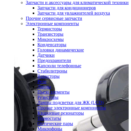
Запчасти и аксессуары для климатической техники
Запчасти для кондиционеров
Запчасти для увлажнителей воздуха
Прочие сервисные запчасти
Электронные компоненты
Термисторы
Транзисторы
Микросхемы
Конденсаторы
Головки динамические
Датчики
Предохранители
Капсюли телефонные
Стабилитроны
Варисторы
Реле
Диоды
Пьезо элементы
Резисторы
Лампы подсветки для ЖК (LCD)
Прочие электронные компоненты
Кварцевые резонаторы
Термостаты
Оптические пары
Микрофоны