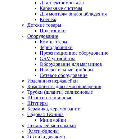
Для электромонтажа
Кабельные системы
Для монтажа видеонаблюдения
Крепеж
Детские товары
Подгузники
Оборудование
Компьютеры
Зернодробилки
Презентационное оборудование
GSM устройства
Оборудование для магазинов
Измерительные приборы
Сетевое оборудование
Изделия из нержавейки
Компоненты для самогоноварения
Трубки (шланги) силиконовые
Шланги поливочные
Штуцеры
Керамика, керамогранит
Садовая Техника
Минимойки
Пена-клей монтажный
Фляги-бидоны
Техника для дома