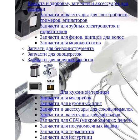
Красота и здоровье, запчасти и аксессуары для
техники
Запчасти и аксессуары для электробритв,
тримеров, эпиляторов
Запчасти для зубных электрощеток и
ирригаторов
Запчасти для фенов, щипцов для волос
Запчасти для молокоотсосов
Запчати для бензоинструмента
Запчасти для овощерезок
Запчасти для водяных насосов
Для кухонной техники
Запчасти для мясорубок
Запчасти для кухонных плит
Запчасти и аксессуары для соковыжималок
Запчасти и аксессуары для кофеварок
Запчасти для СВЧ (микроволновых печей)
Запчасти для посудомоечных машин
Запчасти для термопотов
Запчасти для йогуртниц