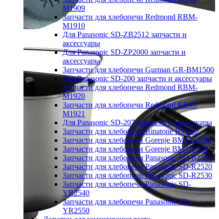
M1909
Запчасти для хлебопечи Redmond RBM-
M1910
Для Panasonic SD-ZB2512 запчасти и
аксессуары
Для Panasonic SD-ZP2000 запчасти и
аксессуары
Запчасти для хлебопечи Gurman GR-BM1500
Для Panasonic SD-200 запчасти и аксессуары
Запчасти для хлебопечи Redmond RBM-
M1920
Запчасти для хлебопечи Redmond RBM-
M1921
Для Panasonic SD-207 запчасти и аксессуары
Запчасти для хлебопечи Binatone BM202
Запчасти для хлебопечи Gorenje BM1210BK
Запчасти для хлебопечи Gorenje BM910WII
Запчасти для хлебопечи Panasonic SD-B2510
Запчасти для хлебопечи Panasonic SD-R2520
Запчасти для хлебопечи Panasonic SD-R2530
Запчасти для хлебопечи Panasonic SD-
YR2540
Запчасти для хлебопечи Panasonic SD-
YR2550