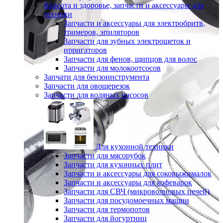
Красота и здоровье, запчасти и аксессуары для
техники
Запчасти и аксессуары для электробритв,
тримеров, эпиляторов
Запчасти для зубных электрощеток и
ирригаторов
Запчасти для фенов, щипцов для волос
Запчасти для молокоотсосов
Запчати для бензоинструмента
Запчасти для овощерезок
Запчасти для водяных насосов
Для кухонной техники
Запчасти для мясорубок
Запчасти для кухонных плит
Запчасти и аксессуары для соковыжималок
Запчасти и аксессуары для кофеварок
Запчасти для СВЧ (микроволновых печей)
Запчасти для посудомоечных машин
Запчасти для термопотов
Запчасти для йогуртниц