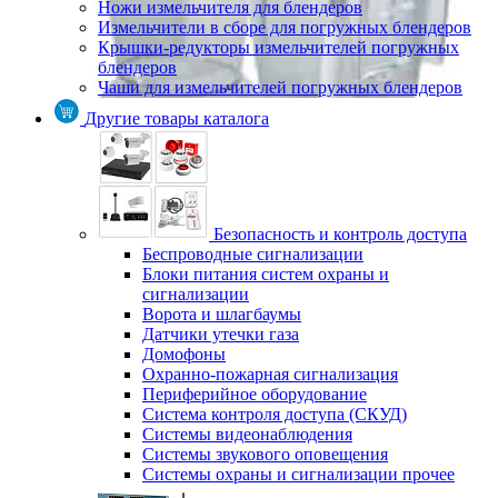
Ножи измельчителя для блендеров
Измельчители в сборе для погружных блендеров
Крышки-редукторы измельчителей погружных
блендеров
Чаши для измельчителей погружных блендеров
Другие товары каталога
Безопасность и контроль доступа
Беспроводные сигнализации
Блоки питания систем охраны и
сигнализации
Ворота и шлагбаумы
Датчики утечки газа
Домофоны
Охранно-пожарная сигнализация
Периферийное оборудование
Система контроля доступа (СКУД)
Системы видеонаблюдения
Системы звукового оповещения
Системы охраны и сигнализации прочее