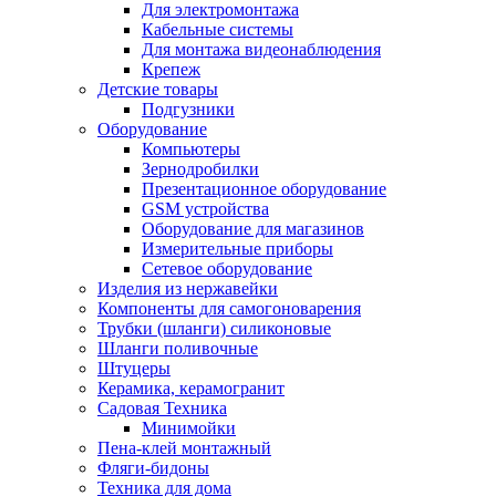
Для электромонтажа
Кабельные системы
Для монтажа видеонаблюдения
Крепеж
Детские товары
Подгузники
Оборудование
Компьютеры
Зернодробилки
Презентационное оборудование
GSM устройства
Оборудование для магазинов
Измерительные приборы
Сетевое оборудование
Изделия из нержавейки
Компоненты для самогоноварения
Трубки (шланги) силиконовые
Шланги поливочные
Штуцеры
Керамика, керамогранит
Садовая Техника
Минимойки
Пена-клей монтажный
Фляги-бидоны
Техника для дома