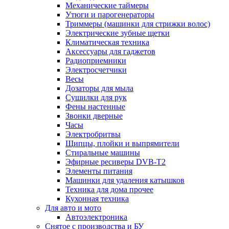
Механические таймеры
Утюги и парогенераторы
Триммеры (машинки для стрижки волос)
Электрические зубные щетки
Климатическая техника
Аксессуары для гаджетов
Радиоприемники
Электросчетчики
Весы
Дозаторы для мыла
Сушилки для рук
Фены настенные
Звонки дверные
Часы
Электробритвы
Щипцы, плойки и выпрямители
Стиральные машины
Эфирные ресиверы DVB-T2
Элементы питания
Машинки для удаления катышков
Техника для дома прочее
Кухонная техника
Для авто и мото
Автоэлектроника
Снятое с производства и БУ