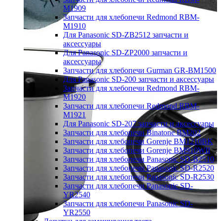
M1909
Запчасти для хлебопечи Redmond RBM-
M1910
Для Panasonic SD-ZB2512 запчасти и
аксессуары
Для Panasonic SD-ZP2000 запчасти и
аксессуары
Запчасти для хлебопечи Gurman GR-BM1500
Для Panasonic SD-200 запчасти и аксессуары
Запчасти для хлебопечи Redmond RBM-
M1920
Запчасти для хлебопечи Redmond RBM-
M1921
Для Panasonic SD-207 запчасти и аксессуары
Запчасти для хлебопечи Binatone BM202
Запчасти для хлебопечи Gorenje BM1210BK
Запчасти для хлебопечи Gorenje BM910WII
Запчасти для хлебопечи Panasonic SD-B2510
Запчасти для хлебопечи Panasonic SD-R2520
Запчасти для хлебопечи Panasonic SD-R2530
Запчасти для хлебопечи Panasonic SD-
YR2540
Запчасти для хлебопечи Panasonic SD-
YR2550