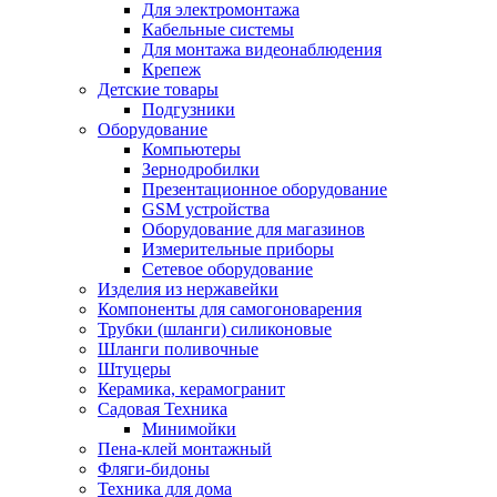
Для электромонтажа
Кабельные системы
Для монтажа видеонаблюдения
Крепеж
Детские товары
Подгузники
Оборудование
Компьютеры
Зернодробилки
Презентационное оборудование
GSM устройства
Оборудование для магазинов
Измерительные приборы
Сетевое оборудование
Изделия из нержавейки
Компоненты для самогоноварения
Трубки (шланги) силиконовые
Шланги поливочные
Штуцеры
Керамика, керамогранит
Садовая Техника
Минимойки
Пена-клей монтажный
Фляги-бидоны
Техника для дома