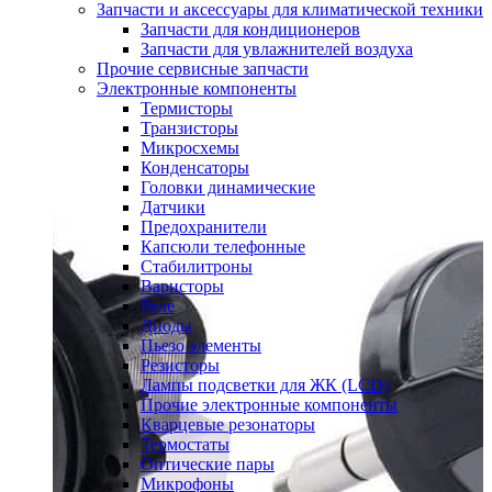
Запчасти и аксессуары для климатической техники
Запчасти для кондиционеров
Запчасти для увлажнителей воздуха
Прочие сервисные запчасти
Электронные компоненты
Термисторы
Транзисторы
Микросхемы
Конденсаторы
Головки динамические
Датчики
Предохранители
Капсюли телефонные
Стабилитроны
Варисторы
Реле
Диоды
Пьезо элементы
Резисторы
Лампы подсветки для ЖК (LCD)
Прочие электронные компоненты
Кварцевые резонаторы
Термостаты
Оптические пары
Микрофоны