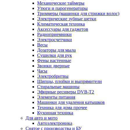
Механические таймеры
Утюги и парогенераторы
Триммеры (машинки для стрижки волос)
Электрические зубные щетки
Климатическая техника
Аксессуары для гаджетов
Радиоприемники
Электросчетчики
Весы
Дозаторы для мыла
Сушилки для рук
Фены настенные
Звонки дверные
Часы
Электробритвы
Щипцы, плойки и выпрямители
Стиральные машины
Эфирные ресиверы DVB-T2
Элементы питания
Машинки для удаления катышков
Техника для дома прочее
Кухонная техника
Для авто и мото
Автоэлектроника
Снятое с производства и БУ