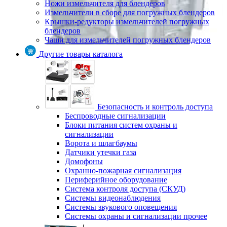
Ножи измельчителя для блендеров
Измельчители в сборе для погружных блендеров
Крышки-редукторы измельчителей погружных
блендеров
Чаши для измельчителей погружных блендеров
Другие товары каталога
Безопасность и контроль доступа
Беспроводные сигнализации
Блоки питания систем охраны и
сигнализации
Ворота и шлагбаумы
Датчики утечки газа
Домофоны
Охранно-пожарная сигнализация
Периферийное оборудование
Система контроля доступа (СКУД)
Системы видеонаблюдения
Системы звукового оповещения
Системы охраны и сигнализации прочее