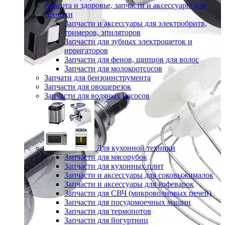
Красота и здоровье, запчасти и аксессуары для
техники
Запчасти и аксессуары для электробритв,
тримеров, эпиляторов
Запчасти для зубных электрощеток и
ирригаторов
Запчасти для фенов, щипцов для волос
Запчасти для молокоотсосов
Запчати для бензоинструмента
Запчасти для овощерезок
Запчасти для водяных насосов
Для кухонной техники
Запчасти для мясорубок
Запчасти для кухонных плит
Запчасти и аксессуары для соковыжималок
Запчасти и аксессуары для кофеварок
Запчасти для СВЧ (микроволновых печей)
Запчасти для посудомоечных машин
Запчасти для термопотов
Запчасти для йогуртниц