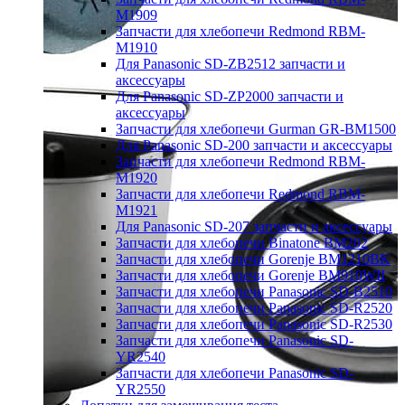
M1909
Запчасти для хлебопечи Redmond RBM-
M1910
Для Panasonic SD-ZB2512 запчасти и
аксессуары
Для Panasonic SD-ZP2000 запчасти и
аксессуары
Запчасти для хлебопечи Gurman GR-BM1500
Для Panasonic SD-200 запчасти и аксессуары
Запчасти для хлебопечи Redmond RBM-
M1920
Запчасти для хлебопечи Redmond RBM-
M1921
Для Panasonic SD-207 запчасти и аксессуары
Запчасти для хлебопечи Binatone BM202
Запчасти для хлебопечи Gorenje BM1210BK
Запчасти для хлебопечи Gorenje BM910WII
Запчасти для хлебопечи Panasonic SD-B2510
Запчасти для хлебопечи Panasonic SD-R2520
Запчасти для хлебопечи Panasonic SD-R2530
Запчасти для хлебопечи Panasonic SD-
YR2540
Запчасти для хлебопечи Panasonic SD-
YR2550