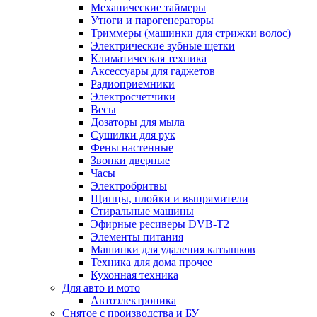
Механические таймеры
Утюги и парогенераторы
Триммеры (машинки для стрижки волос)
Электрические зубные щетки
Климатическая техника
Аксессуары для гаджетов
Радиоприемники
Электросчетчики
Весы
Дозаторы для мыла
Сушилки для рук
Фены настенные
Звонки дверные
Часы
Электробритвы
Щипцы, плойки и выпрямители
Стиральные машины
Эфирные ресиверы DVB-T2
Элементы питания
Машинки для удаления катышков
Техника для дома прочее
Кухонная техника
Для авто и мото
Автоэлектроника
Снятое с производства и БУ