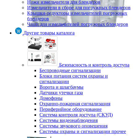
Ножи измельчителя для блендеров
Измельчители в сборе для погружных блендеров
Крышки-редукторы измельчителей погружных
блендеров
Чаши для измельчителей погружных блендеров
Другие товары каталога
Безопасность и контроль доступа
Беспроводные сигнализации
Блоки питания систем охраны и
сигнализации
Ворота и шлагбаумы
Датчики утечки газа
Домофоны
Охранно-пожарная сигнализация
Периферийное оборудование
Система контроля доступа (СКУД)
Системы видеонаблюдения
Системы звукового оповещения
Системы охраны и сигнализации прочее