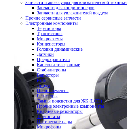
Запчасти и аксессуары для климатической техники
Запчасти для кондиционеров
Запчасти для увлажнителей воздуха
Прочие сервисные запчасти
Электронные компоненты
Термисторы
Транзисторы
Микросхемы
Конденсаторы
Головки динамические
Датчики
Предохранители
Капсюли телефонные
Стабилитроны
Варисторы
Реле
Диоды
Пьезо элементы
Резисторы
Лампы подсветки для ЖК (LCD)
Прочие электронные компоненты
Кварцевые резонаторы
Термостаты
Оптические пары
Микрофоны