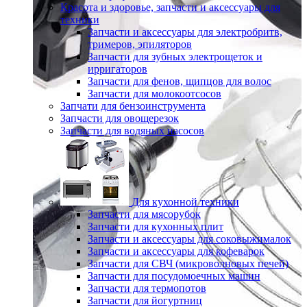
Красота и здоровье, запчасти и аксессуары для
техники
Запчасти и аксессуары для электробритв,
тримеров, эпиляторов
Запчасти для зубных электрощеток и
ирригаторов
Запчасти для фенов, щипцов для волос
Запчасти для молокоотсосов
Запчати для бензоинструмента
Запчасти для овощерезок
Запчасти для водяных насосов
Для кухонной техники
Запчасти для мясорубок
Запчасти для кухонных плит
Запчасти и аксессуары для соковыжималок
Запчасти и аксессуары для кофеварок
Запчасти для СВЧ (микроволновых печей)
Запчасти для посудомоечных машин
Запчасти для термопотов
Запчасти для йогуртниц