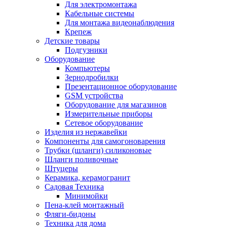
Для электромонтажа
Кабельные системы
Для монтажа видеонаблюдения
Крепеж
Детские товары
Подгузники
Оборудование
Компьютеры
Зернодробилки
Презентационное оборудование
GSM устройства
Оборудование для магазинов
Измерительные приборы
Сетевое оборудование
Изделия из нержавейки
Компоненты для самогоноварения
Трубки (шланги) силиконовые
Шланги поливочные
Штуцеры
Керамика, керамогранит
Садовая Техника
Минимойки
Пена-клей монтажный
Фляги-бидоны
Техника для дома