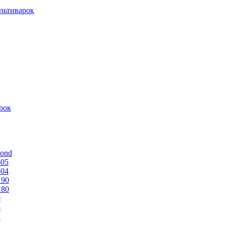
льтиварок
рок
mond
505
504
190
180
0
5
1