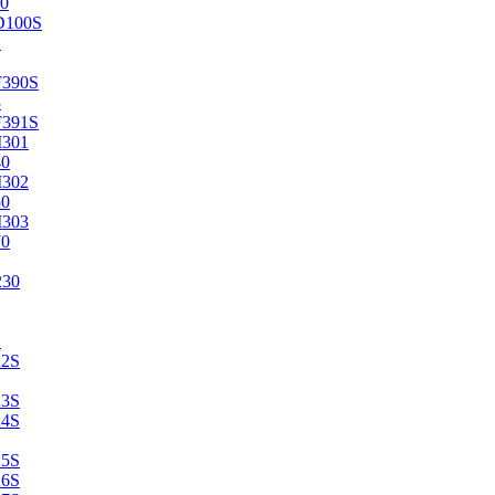
0
D100S
2
F390S
3
F391S
M301
40
M302
50
M303
70
230
2
22S
23S
24S
25S
26S