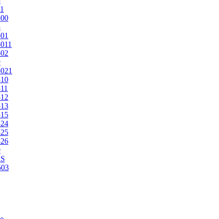
5
1
500
3
501
011
502
9
5021
510
11
512
513
515
524
525
526
0
2S
503