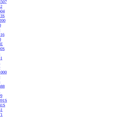
4507
02
504
03S
200
0
0
516
0
0E
00S
5
91
8
0
1000
0
6
388
7
99
391S
41S
31
71