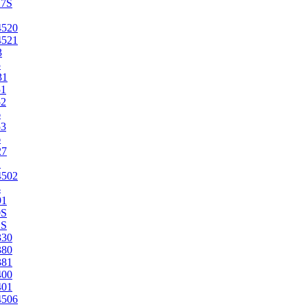
27S
4520
4521
3
5
31
51
52
6
53
6
27
1
4502
4
91
0S
2S
330
380
381
400
401
4506