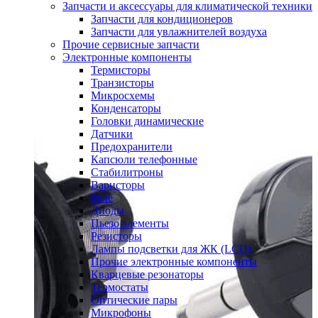
Запчасти и аксессуары для климатической техники
Запчасти для кондиционеров
Запчасти для увлажнителей воздуха
Прочие сервисные запчасти
Электронные компоненты
Термисторы
Транзисторы
Микросхемы
Конденсаторы
Головки динамические
Датчики
Предохранители
Капсюли телефонные
Стабилитроны
Варисторы
Реле
Диоды
Пьезо элементы
Резисторы
Лампы подсветки для ЖК (LCD)
Прочие электронные компоненты
Кварцевые резонаторы
Термостаты
Оптические пары
Микрофоны