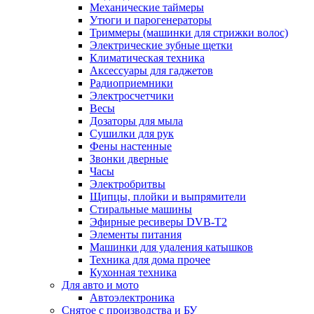
Механические таймеры
Утюги и парогенераторы
Триммеры (машинки для стрижки волос)
Электрические зубные щетки
Климатическая техника
Аксессуары для гаджетов
Радиоприемники
Электросчетчики
Весы
Дозаторы для мыла
Сушилки для рук
Фены настенные
Звонки дверные
Часы
Электробритвы
Щипцы, плойки и выпрямители
Стиральные машины
Эфирные ресиверы DVB-T2
Элементы питания
Машинки для удаления катышков
Техника для дома прочее
Кухонная техника
Для авто и мото
Автоэлектроника
Снятое с производства и БУ