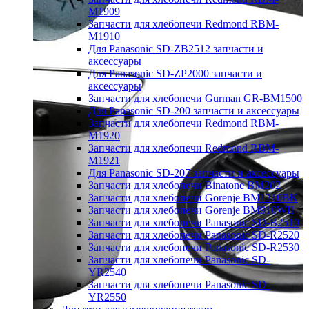
M1909
Запчасти для хлебопечи Redmond RBM-
M1910
Для Panasonic SD-ZB2512 запчасти и
аксессуары
Для Panasonic SD-ZP2000 запчасти и
аксессуары
Запчасти для хлебопечи Gurman GR-BM1500
Для Panasonic SD-200 запчасти и аксессуары
Запчасти для хлебопечи Redmond RBM-
M1920
Запчасти для хлебопечи Redmond RBM-
M1921
Для Panasonic SD-207 запчасти и аксессуары
Запчасти для хлебопечи Binatone BM202
Запчасти для хлебопечи Gorenje BM1210BK
Запчасти для хлебопечи Gorenje BM910WII
Запчасти для хлебопечи Panasonic SD-B2510
Запчасти для хлебопечи Panasonic SD-R2520
Запчасти для хлебопечи Panasonic SD-R2530
Запчасти для хлебопечи Panasonic SD-
YR2540
Запчасти для хлебопечи Panasonic SD-
YR2550