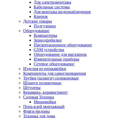
Для электромонтажа
Кабельные системы
Для монтажа видеонаблюдения
Крепеж
Детские товары
Подгузники
Оборудование
Компьютеры
Зернодробилки
Презентационное оборудование
GSM устройства
Оборудование для магазинов
Измерительные приборы
Сетевое оборудование
Изделия из нержавейки
Компоненты для самогоноварения
Трубки (шланги) силиконовые
Шланги поливочные
Штуцеры
Керамика, керамогранит
Садовая Техника
Минимойки
Пена-клей монтажный
Фляги-бидоны
Техника для дома