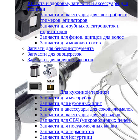
Красота и здоровье, запчасти и аксессуары для
техники
Запчасти и аксессуары для электробритв,
тримеров, эпиляторов
Запчасти для зубных электрощеток и
ирригаторов
Запчасти для фенов, щипцов для волос
Запчасти для молокоотсосов
Запчати для бензоинструмента
Запчасти для овощерезок
Запчасти для водяных насосов
Для кухонной техники
Запчасти для мясорубок
Запчасти для кухонных плит
Запчасти и аксессуары для соковыжималок
Запчасти и аксессуары для кофеварок
Запчасти для СВЧ (микроволновых печей)
Запчасти для посудомоечных машин
Запчасти для термопотов
Запчасти для йогуртниц