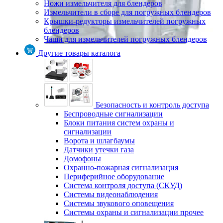
Ножи измельчителя для блендеров
Измельчители в сборе для погружных блендеров
Крышки-редукторы измельчителей погружных
блендеров
Чаши для измельчителей погружных блендеров
Другие товары каталога
Безопасность и контроль доступа
Беспроводные сигнализации
Блоки питания систем охраны и
сигнализации
Ворота и шлагбаумы
Датчики утечки газа
Домофоны
Охранно-пожарная сигнализация
Периферийное оборудование
Система контроля доступа (СКУД)
Системы видеонаблюдения
Системы звукового оповещения
Системы охраны и сигнализации прочее