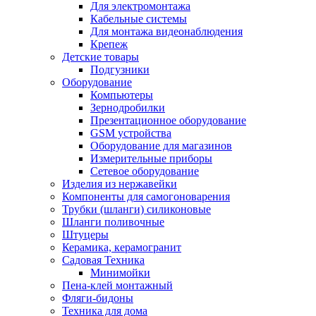
Для электромонтажа
Кабельные системы
Для монтажа видеонаблюдения
Крепеж
Детские товары
Подгузники
Оборудование
Компьютеры
Зернодробилки
Презентационное оборудование
GSM устройства
Оборудование для магазинов
Измерительные приборы
Сетевое оборудование
Изделия из нержавейки
Компоненты для самогоноварения
Трубки (шланги) силиконовые
Шланги поливочные
Штуцеры
Керамика, керамогранит
Садовая Техника
Минимойки
Пена-клей монтажный
Фляги-бидоны
Техника для дома