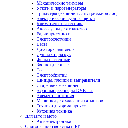
Механические таймеры
Утюги и парогенераторы
Триммеры (машинки для стрижки волос)
Электрические зубные щетки
Климатическая техника
Аксессуары для гаджетов
Радиоприемники
Электросчетчики
Весы
Дозаторы для мыла
Сушилки для рук
Фены настенные
Звонки дверные
Часы
Электробритвы
Щипцы, плойки и выпрямители
Стиральные машины
Эфирные ресиверы DVB-T2
Элементы питания
Машинки для удаления катышков
Техника для дома прочее
Кухонная техника
Для авто и мото
Автоэлектроника
Снятое с производства и БУ