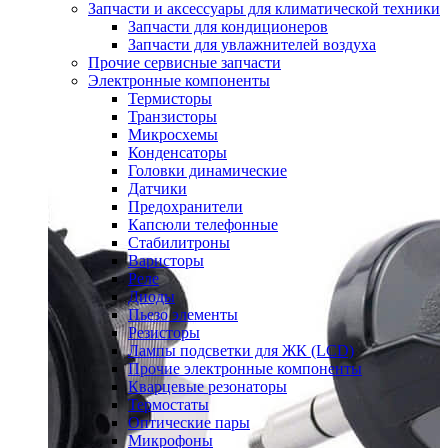
Запчасти и аксессуары для климатической техники
Запчасти для кондиционеров
Запчасти для увлажнителей воздуха
Прочие сервисные запчасти
Электронные компоненты
Термисторы
Транзисторы
Микросхемы
Конденсаторы
Головки динамические
Датчики
Предохранители
Капсюли телефонные
Стабилитроны
Варисторы
Реле
Диоды
Пьезо элементы
Резисторы
Лампы подсветки для ЖК (LCD)
Прочие электронные компоненты
Кварцевые резонаторы
Термостаты
Оптические пары
Микрофоны