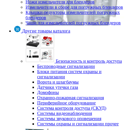
Ножи измельчителя для блендеров
Измельчители в сборе для погружных блендеров
Крышки-редукторы измельчителей погружных
блендеров
Чаши для измельчителей погружных блендеров
Другие товары каталога
Безопасность и контроль доступа
Беспроводные сигнализации
Блоки питания систем охраны и
сигнализации
Ворота и шлагбаумы
Датчики утечки газа
Домофоны
Охранно-пожарная сигнализация
Периферийное оборудование
Система контроля доступа (СКУД)
Системы видеонаблюдения
Системы звукового оповещения
Системы охраны и сигнализации прочее