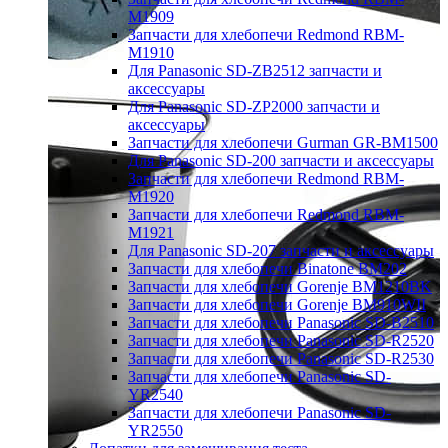
M1909
Запчасти для хлебопечи Redmond RBM-
M1910
Для Panasonic SD-ZB2512 запчасти и
аксессуары
Для Panasonic SD-ZP2000 запчасти и
аксессуары
Запчасти для хлебопечи Gurman GR-BM1500
Для Panasonic SD-200 запчасти и аксессуары
Запчасти для хлебопечи Redmond RBM-
M1920
Запчасти для хлебопечи Redmond RBM-
M1921
Для Panasonic SD-207 запчасти и аксессуары
Запчасти для хлебопечи Binatone BM202
Запчасти для хлебопечи Gorenje BM1210BK
Запчасти для хлебопечи Gorenje BM910WII
Запчасти для хлебопечи Panasonic SD-B2510
Запчасти для хлебопечи Panasonic SD-R2520
Запчасти для хлебопечи Panasonic SD-R2530
Запчасти для хлебопечи Panasonic SD-
YR2540
Запчасти для хлебопечи Panasonic SD-
YR2550