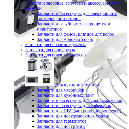
Красота и здоровье, запчасти и аксессуары для
техники
Запчасти и аксессуары для электробритв,
тримеров, эпиляторов
Запчасти для зубных электрощеток и
ирригаторов
Запчасти для фенов, щипцов для волос
Запчасти для молокоотсосов
Запчати для бензоинструмента
Запчасти для овощерезок
Запчасти для водяных насосов
Для кухонной техники
Запчасти для мясорубок
Запчасти для кухонных плит
Запчасти и аксессуары для соковыжималок
Запчасти и аксессуары для кофеварок
Запчасти для СВЧ (микроволновых печей)
Запчасти для посудомоечных машин
Запчасти для термопотов
Запчасти для йогуртниц