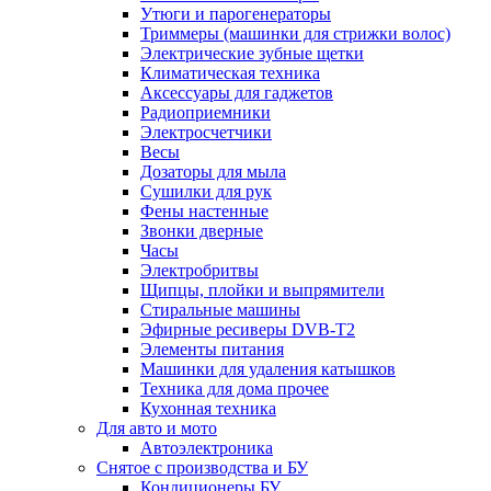
Утюги и парогенераторы
Триммеры (машинки для стрижки волос)
Электрические зубные щетки
Климатическая техника
Аксессуары для гаджетов
Радиоприемники
Электросчетчики
Весы
Дозаторы для мыла
Сушилки для рук
Фены настенные
Звонки дверные
Часы
Электробритвы
Щипцы, плойки и выпрямители
Стиральные машины
Эфирные ресиверы DVB-T2
Элементы питания
Машинки для удаления катышков
Техника для дома прочее
Кухонная техника
Для авто и мото
Автоэлектроника
Снятое с производства и БУ
Кондиционеры БУ