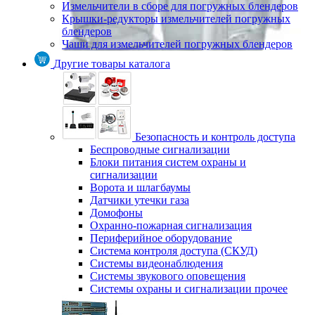
Измельчители в сборе для погружных блендеров
Крышки-редукторы измельчителей погружных
блендеров
Чаши для измельчителей погружных блендеров
Другие товары каталога
Безопасность и контроль доступа
Беспроводные сигнализации
Блоки питания систем охраны и
сигнализации
Ворота и шлагбаумы
Датчики утечки газа
Домофоны
Охранно-пожарная сигнализация
Периферийное оборудование
Система контроля доступа (СКУД)
Системы видеонаблюдения
Системы звукового оповещения
Системы охраны и сигнализации прочее