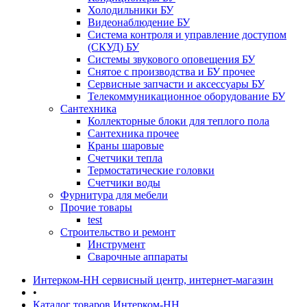
Холодильники БУ
Видеонаблюдение БУ
Система контроля и управление доступом
(СКУД) БУ
Системы звукового оповещения БУ
Снятое с производства и БУ прочее
Сервисные запчасти и аксессуары БУ
Телекоммуникационное оборудование БУ
Сантехника
Коллекторные блоки для теплого пола
Сантехника прочее
Краны шаровые
Счетчики тепла
Термоcтатические головки
Счетчики воды
Фурнитура для мебели
Прочие товары
test
Строительство и ремонт
Инструмент
Сварочные аппараты
Интерком-НН сервисный центр, интернет-магазин
•
Каталог товаров Интерком-НН