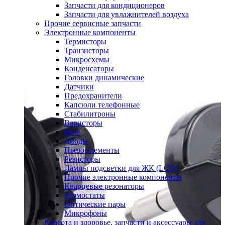
Запчасти для кондиционеров
Запчасти для увлажнителей воздуха
Прочие сервисные запчасти
Электронные компоненты
Термисторы
Транзисторы
Микросхемы
Конденсаторы
Головки динамические
Датчики
Предохранители
Капсюли телефонные
Стабилитроны
Варисторы
Реле
Диоды
Пьезо элементы
Резисторы
Лампы подсветки для ЖК (LCD)
Прочие электронные компоненты
Кварцевые резонаторы
Термостаты
Оптические пары
Микрофоны
Красота и здоровье, запчасти и аксессуары для