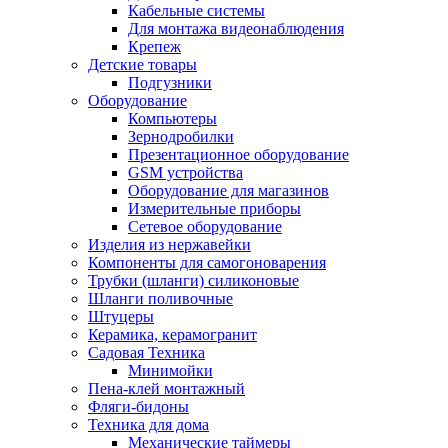
Кабельные системы
Для монтажа видеонаблюдения
Крепеж
Детские товары
Подгузники
Оборудование
Компьютеры
Зернодробилки
Презентационное оборудование
GSM устройства
Оборудование для магазинов
Измерительные приборы
Сетевое оборудование
Изделия из нержавейки
Компоненты для самогоноварения
Трубки (шланги) силиконовые
Шланги поливочные
Штуцеры
Керамика, керамогранит
Садовая Техника
Минимойки
Пена-клей монтажный
Фляги-бидоны
Техника для дома
Механические таймеры