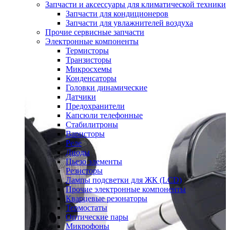
Запчасти и аксессуары для климатической техники
Запчасти для кондиционеров
Запчасти для увлажнителей воздуха
Прочие сервисные запчасти
Электронные компоненты
Термисторы
Транзисторы
Микросхемы
Конденсаторы
Головки динамические
Датчики
Предохранители
Капсюли телефонные
Стабилитроны
Варисторы
Реле
Диоды
Пьезо элементы
Резисторы
Лампы подсветки для ЖК (LCD)
Прочие электронные компоненты
Кварцевые резонаторы
Термостаты
Оптические пары
Микрофоны