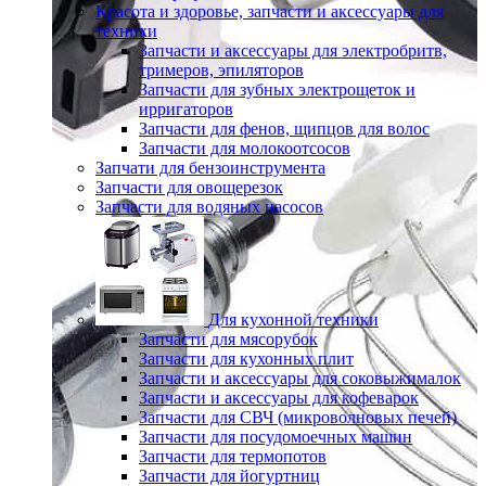
Красота и здоровье, запчасти и аксессуары для
техники
Запчасти и аксессуары для электробритв,
тримеров, эпиляторов
Запчасти для зубных электрощеток и
ирригаторов
Запчасти для фенов, щипцов для волос
Запчасти для молокоотсосов
Запчати для бензоинструмента
Запчасти для овощерезок
Запчасти для водяных насосов
Для кухонной техники
Запчасти для мясорубок
Запчасти для кухонных плит
Запчасти и аксессуары для соковыжималок
Запчасти и аксессуары для кофеварок
Запчасти для СВЧ (микроволновых печей)
Запчасти для посудомоечных машин
Запчасти для термопотов
Запчасти для йогуртниц