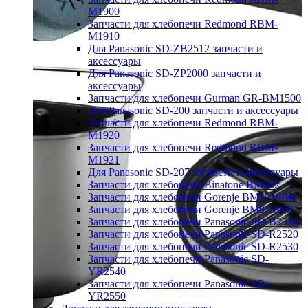
M1909
Запчасти для хлебопечи Redmond RBM-
M1910
Для Panasonic SD-ZB2512 запчасти и
аксессуары
Для Panasonic SD-ZP2000 запчасти и
аксессуары
Запчасти для хлебопечи Gurman GR-BM1500
Для Panasonic SD-200 запчасти и аксессуары
Запчасти для хлебопечи Redmond RBM-
M1920
Запчасти для хлебопечи Redmond RBM-
M1921
Для Panasonic SD-207 запчасти и аксессуары
Запчасти для хлебопечи Binatone BM202
Запчасти для хлебопечи Gorenje BM1210BK
Запчасти для хлебопечи Gorenje BM910WII
Запчасти для хлебопечи Panasonic SD-B2510
Запчасти для хлебопечи Panasonic SD-R2520
Запчасти для хлебопечи Panasonic SD-R2530
Запчасти для хлебопечи Panasonic SD-
YR2540
Запчасти для хлебопечи Panasonic SD-
YR2550