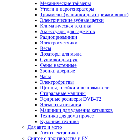
Механические таймеры
Утюги и парогенераторы
Триммеры (машинки для стрижки волос)
Электрические зубные щетки
Климатическая техника
Аксессуары для гаджетов
Радиоприемники
Электросчетчики
Весы
Дозаторы для мыла
Сушилки для рук
Фены настенные
Звонки дверные
Часы
Электробритвы
Щипцы, плойки и выпрямители
Стиральные машины
Эфирные ресиверы DVB-T2
Элементы питания
Машинки для удаления катышков
Техника для дома прочее
Кухонная техника
Для авто и мото
Автоэлектроника
Снятое с производства и БУ