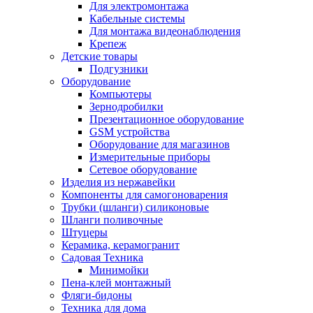
Для электромонтажа
Кабельные системы
Для монтажа видеонаблюдения
Крепеж
Детские товары
Подгузники
Оборудование
Компьютеры
Зернодробилки
Презентационное оборудование
GSM устройства
Оборудование для магазинов
Измерительные приборы
Сетевое оборудование
Изделия из нержавейки
Компоненты для самогоноварения
Трубки (шланги) силиконовые
Шланги поливочные
Штуцеры
Керамика, керамогранит
Садовая Техника
Минимойки
Пена-клей монтажный
Фляги-бидоны
Техника для дома