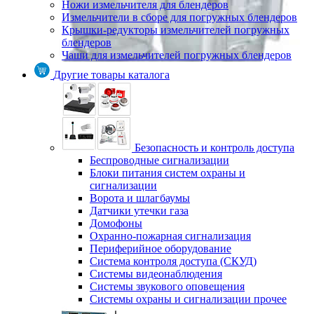
Ножи измельчителя для блендеров
Измельчители в сборе для погружных блендеров
Крышки-редукторы измельчителей погружных
блендеров
Чаши для измельчителей погружных блендеров
Другие товары каталога
Безопасность и контроль доступа
Беспроводные сигнализации
Блоки питания систем охраны и
сигнализации
Ворота и шлагбаумы
Датчики утечки газа
Домофоны
Охранно-пожарная сигнализация
Периферийное оборудование
Система контроля доступа (СКУД)
Системы видеонаблюдения
Системы звукового оповещения
Системы охраны и сигнализации прочее