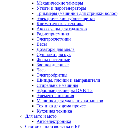
Механические таймеры
Утюги и парогенераторы
Триммеры (машинки для стрижки волос)
Электрические зубные щетки
Климатическая техника
Аксессуары для гаджетов
Радиоприемники
Электросчетчики
Весы
Дозаторы для мыла
Сушилки для рук
Фены настенные
Звонки дверные
Часы
Электробритвы
Щипцы, плойки и выпрямители
Стиральные машины
Эфирные ресиверы DVB-T2
Элементы питания
Машинки для удаления катышков
Техника для дома прочее
Кухонная техника
Для авто и мото
Автоэлектроника
Снятое с производства и БУ