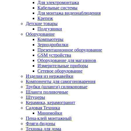
Для электромонтажа
Кабельные системы
Для монтажа видеонаблюдения
Крепеж
Детские товары
Подгузники
Оборудование
Компьютеры
Зернодробилки
Презентационное оборудование
GSM устройства
Оборудование для магазинов
Измерительные приборы
Сетевое оборудование
Изделия из нержавейки
Компоненты для самогоноварения
Трубки (шланги) силиконовые
Шланги поливочные
Штуцеры
Керамика, керамогранит
Садовая Техника
Минимойки
Пена-клей монтажный
Фляги-бидоны
Техника для дома