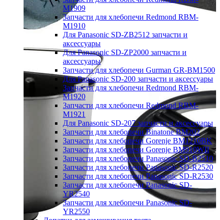
M1909
Запчасти для хлебопечи Redmond RBM-
M1910
Для Panasonic SD-ZB2512 запчасти и
аксессуары
Для Panasonic SD-ZP2000 запчасти и
аксессуары
Запчасти для хлебопечи Gurman GR-BM1500
Для Panasonic SD-200 запчасти и аксессуары
Запчасти для хлебопечи Redmond RBM-
M1920
Запчасти для хлебопечи Redmond RBM-
M1921
Для Panasonic SD-207 запчасти и аксессуары
Запчасти для хлебопечи Binatone BM202
Запчасти для хлебопечи Gorenje BM1210BK
Запчасти для хлебопечи Gorenje BM910WII
Запчасти для хлебопечи Panasonic SD-B2510
Запчасти для хлебопечи Panasonic SD-R2520
Запчасти для хлебопечи Panasonic SD-R2530
Запчасти для хлебопечи Panasonic SD-
YR2540
Запчасти для хлебопечи Panasonic SD-
YR2550