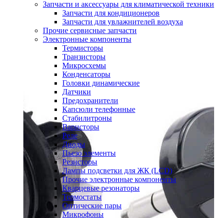
Запчасти и аксессуары для климатической техники
Запчасти для кондиционеров
Запчасти для увлажнителей воздуха
Прочие сервисные запчасти
Электронные компоненты
Термисторы
Транзисторы
Микросхемы
Конденсаторы
Головки динамические
Датчики
Предохранители
Капсюли телефонные
Стабилитроны
Варисторы
Реле
Диоды
Пьезо элементы
Резисторы
Лампы подсветки для ЖК (LCD)
Прочие электронные компоненты
Кварцевые резонаторы
Термостаты
Оптические пары
Микрофоны