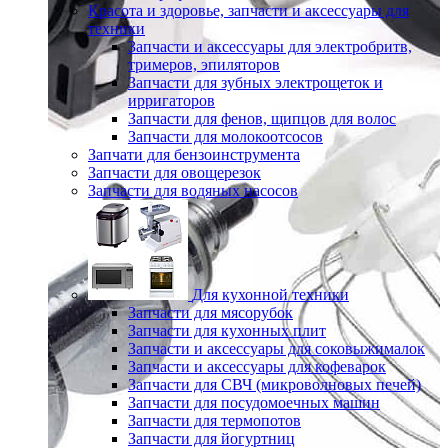
Красота и здоровье, запчасти и аксессуары для
техники
Запчасти и аксессуары для электробритв,
тримеров, эпиляторов
Запчасти для зубных электрощеток и
ирригаторов
Запчасти для фенов, щипцов для волос
Запчасти для молокоотсосов
Запчати для бензоинструмента
Запчасти для овощерезок
Запчасти для водяных насосов
Для кухонной техники
Запчасти для мясорубок
Запчасти для кухонных плит
Запчасти и аксессуары для соковыжималок
Запчасти и аксессуары для кофеварок
Запчасти для СВЧ (микроволновых печей)
Запчасти для посудомоечных машин
Запчасти для термопотов
Запчасти для йогуртниц