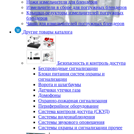
Ножи измельчителя для блендеров
Измельчители в сборе для погружных блендеров
Крышки-редукторы измельчителей погружных
блендеров
Чаши для измельчителей погружных блендеров
Другие товары каталога
Безопасность и контроль доступа
Беспроводные сигнализации
Блоки питания систем охраны и
сигнализации
Ворота и шлагбаумы
Датчики утечки газа
Домофоны
Охранно-пожарная сигнализация
Периферийное оборудование
Система контроля доступа (СКУД)
Системы видеонаблюдения
Системы звукового оповещения
Системы охраны и сигнализации прочее