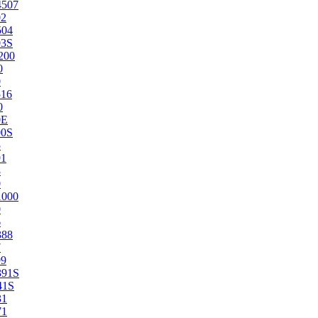
4507
02
504
03S
200
0
0
516
0
0E
00S
5
91
8
0
1000
0
6
388
7
99
391S
41S
31
71