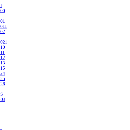
5
1
500
3
501
011
502
9
5021
510
11
512
513
515
524
525
526
0
2S
503