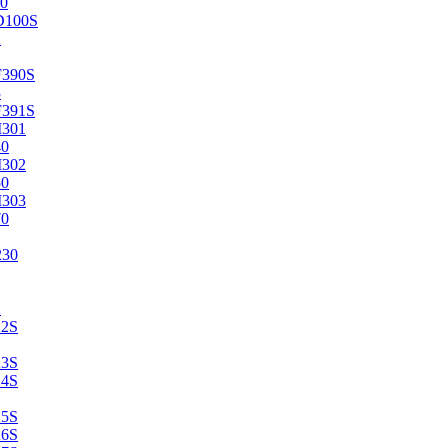
0
D100S
2
F390S
3
F391S
M301
40
M302
50
M303
70
230
2
22S
23S
24S
25S
26S