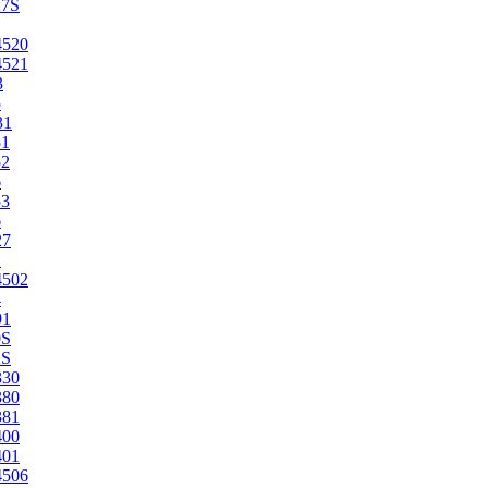
27S
4520
4521
3
5
31
51
52
6
53
6
27
1
4502
4
91
0S
2S
330
380
381
400
401
4506