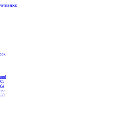
льтиварок
рок
mond
505
504
190
180
0
5
1