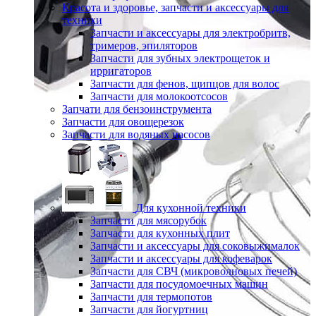
Красота и здоровье, запчасти и аксессуары для
техники
Запчасти и аксессуары для электробритв,
тримеров, эпиляторов
Запчасти для зубных электрощеток и
ирригаторов
Запчасти для фенов, щипцов для волос
Запчасти для молокоотсосов
Запчати для бензоинструмента
Запчасти для овощерезок
Запчасти для водяных насосов
Для кухонной техники
Запчасти для мясорубок
Запчасти для кухонных плит
Запчасти и аксессуары для соковыжималок
Запчасти и аксессуары для кофеварок
Запчасти для СВЧ (микроволновых печей)
Запчасти для посудомоечных машин
Запчасти для термопотов
Запчасти для йогуртниц