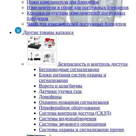
Ножи измельчителя для блендеров
Измельчители в сборе для погружных блендеров
Крышки-редукторы измельчителей погружных
блендеров
Чаши для измельчителей погружных блендеров
Другие товары каталога
Безопасность и контроль доступа
Беспроводные сигнализации
Блоки питания систем охраны и
сигнализации
Ворота и шлагбаумы
Датчики утечки газа
Домофоны
Охранно-пожарная сигнализация
Периферийное оборудование
Система контроля доступа (СКУД)
Системы видеонаблюдения
Системы звукового оповещения
Системы охраны и сигнализации прочее