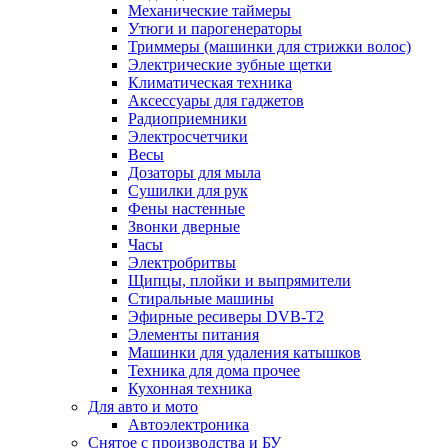
Механические таймеры
Утюги и парогенераторы
Триммеры (машинки для стрижки волос)
Электрические зубные щетки
Климатическая техника
Аксессуары для гаджетов
Радиоприемники
Электросчетчики
Весы
Дозаторы для мыла
Сушилки для рук
Фены настенные
Звонки дверные
Часы
Электробритвы
Щипцы, плойки и выпрямители
Стиральные машины
Эфирные ресиверы DVB-T2
Элементы питания
Машинки для удаления катышков
Техника для дома прочее
Кухонная техника
Для авто и мото
Автоэлектроника
Снятое с производства и БУ