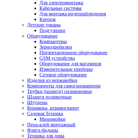
Для электромонтажа
Кабельные системы
Для монтажа видеонаблюдения
Крепеж
Детские товары
Подгузники
Оборудование
Компьютеры
Зернодробилки
Презентационное оборудование
GSM устройства
Оборудование для магазинов
Измерительные приборы
Сетевое оборудование
Изделия из нержавейки
Компоненты для самогоноварения
Трубки (шланги) силиконовые
Шланги поливочные
Штуцеры
Керамика, керамогранит
Садовая Техника
Минимойки
Пена-клей монтажный
Фляги-бидоны
Техника для дома