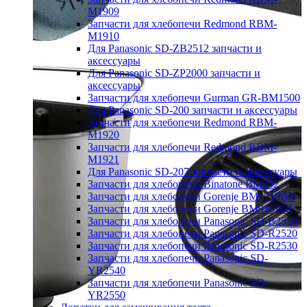
M1909
Запчасти для хлебопечи Redmond RBM-
M1910
Для Panasonic SD-ZB2512 запчасти и
аксессуары
Для Panasonic SD-ZP2000 запчасти и
аксессуары
Запчасти для хлебопечи Gurman GR-BM1500
Для Panasonic SD-200 запчасти и аксессуары
Запчасти для хлебопечи Redmond RBM-
M1920
Запчасти для хлебопечи Redmond RBM-
M1921
Для Panasonic SD-207 запчасти и аксессуары
Запчасти для хлебопечи Binatone BM202
Запчасти для хлебопечи Gorenje BM1210BK
Запчасти для хлебопечи Gorenje BM910WII
Запчасти для хлебопечи Panasonic SD-B2510
Запчасти для хлебопечи Panasonic SD-R2520
Запчасти для хлебопечи Panasonic SD-R2530
Запчасти для хлебопечи Panasonic SD-
YR2540
Запчасти для хлебопечи Panasonic SD-
YR2550