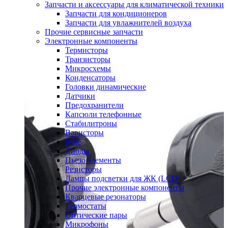
Запчасти и аксессуары для климатической техники
Запчасти для кондиционеров
Запчасти для увлажнителей воздуха
Прочие сервисные запчасти
Электронные компоненты
Термисторы
Транзисторы
Микросхемы
Конденсаторы
Головки динамические
Датчики
Предохранители
Капсюли телефонные
Стабилитроны
Варисторы
Реле
Диоды
Пьезо элементы
Резисторы
Лампы подсветки для ЖК (LCD)
Прочие электронные компоненты
Кварцевые резонаторы
Термостаты
Оптические пары
Микрофоны