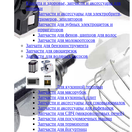
Красота и здоровье, запчасти и аксессуары для
техники
Запчасти и аксессуары для электробритв,
тримеров, эпиляторов
Запчасти для зубных электрощеток и
ирригаторов
Запчасти для фенов, щипцов для волос
Запчасти для молокоотсосов
Запчати для бензоинструмента
Запчасти для овощерезок
Запчасти для водяных насосов
Для кухонной техники
Запчасти для мясорубок
Запчасти для кухонных плит
Запчасти и аксессуары для соковыжималок
Запчасти и аксессуары для кофеварок
Запчасти для СВЧ (микроволновых печей)
Запчасти для посудомоечных машин
Запчасти для термопотов
Запчасти для йогуртниц