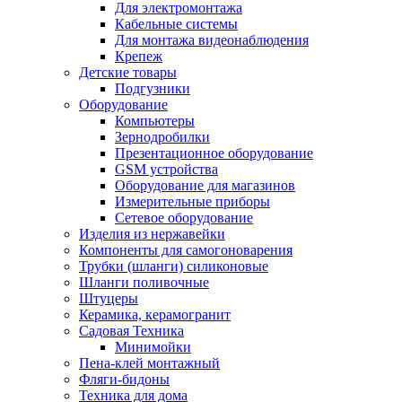
Для электромонтажа
Кабельные системы
Для монтажа видеонаблюдения
Крепеж
Детские товары
Подгузники
Оборудование
Компьютеры
Зернодробилки
Презентационное оборудование
GSM устройства
Оборудование для магазинов
Измерительные приборы
Сетевое оборудование
Изделия из нержавейки
Компоненты для самогоноварения
Трубки (шланги) силиконовые
Шланги поливочные
Штуцеры
Керамика, керамогранит
Садовая Техника
Минимойки
Пена-клей монтажный
Фляги-бидоны
Техника для дома