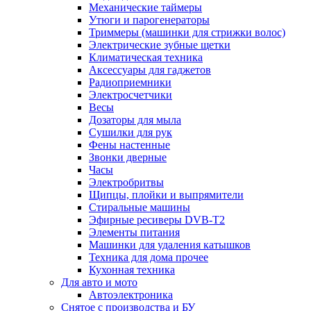
Механические таймеры
Утюги и парогенераторы
Триммеры (машинки для стрижки волос)
Электрические зубные щетки
Климатическая техника
Аксессуары для гаджетов
Радиоприемники
Электросчетчики
Весы
Дозаторы для мыла
Сушилки для рук
Фены настенные
Звонки дверные
Часы
Электробритвы
Щипцы, плойки и выпрямители
Стиральные машины
Эфирные ресиверы DVB-T2
Элементы питания
Машинки для удаления катышков
Техника для дома прочее
Кухонная техника
Для авто и мото
Автоэлектроника
Снятое с производства и БУ