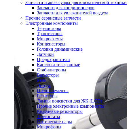
Запчасти и аксессуары для климатической техники
Запчасти для кондиционеров
Запчасти для увлажнителей воздуха
Прочие сервисные запчасти
Электронные компоненты
Термисторы
Транзисторы
Микросхемы
Конденсаторы
Головки динамические
Датчики
Предохранители
Капсюли телефонные
Стабилитроны
Варисторы
Реле
Диоды
Пьезо элементы
Резисторы
Лампы подсветки для ЖК (LCD)
Прочие электронные компоненты
Кварцевые резонаторы
Термостаты
Оптические пары
Микрофоны