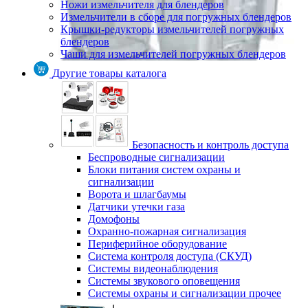
Ножи измельчителя для блендеров
Измельчители в сборе для погружных блендеров
Крышки-редукторы измельчителей погружных
блендеров
Чаши для измельчителей погружных блендеров
Другие товары каталога
Безопасность и контроль доступа
Беспроводные сигнализации
Блоки питания систем охраны и
сигнализации
Ворота и шлагбаумы
Датчики утечки газа
Домофоны
Охранно-пожарная сигнализация
Периферийное оборудование
Система контроля доступа (СКУД)
Системы видеонаблюдения
Системы звукового оповещения
Системы охраны и сигнализации прочее