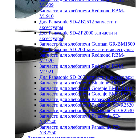
M1909
Запчасти для хлебопечи Redmond RBM-
M1910
Для Panasonic SD-ZB2512 запчасти и
аксессуары
Для Panasonic SD-ZP2000 запчасти и
аксессуары
Запчасти для хлебопечи Gurman GR-BM1500
Для Panasonic SD-200 запчасти и аксессуары
Запчасти для хлебопечи Redmond RBM-
M1920
Запчасти для хлебопечи Redmond RBM-
M1921
Для Panasonic SD-207 запчасти и аксессуары
Запчасти для хлебопечи Binatone BM202
Запчасти для хлебопечи Gorenje BM1210BK
Запчасти для хлебопечи Gorenje BM910WII
Запчасти для хлебопечи Panasonic SD-B2510
Запчасти для хлебопечи Panasonic SD-R2520
Запчасти для хлебопечи Panasonic SD-R2530
Запчасти для хлебопечи Panasonic SD-
YR2540
Запчасти для хлебопечи Panasonic SD-
YR2550