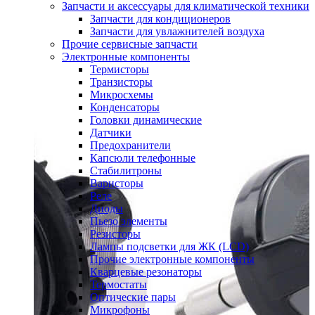
Запчасти и аксессуары для климатической техники
Запчасти для кондиционеров
Запчасти для увлажнителей воздуха
Прочие сервисные запчасти
Электронные компоненты
Термисторы
Транзисторы
Микросхемы
Конденсаторы
Головки динамические
Датчики
Предохранители
Капсюли телефонные
Стабилитроны
Варисторы
Реле
Диоды
Пьезо элементы
Резисторы
Лампы подсветки для ЖК (LCD)
Прочие электронные компоненты
Кварцевые резонаторы
Термостаты
Оптические пары
Микрофоны