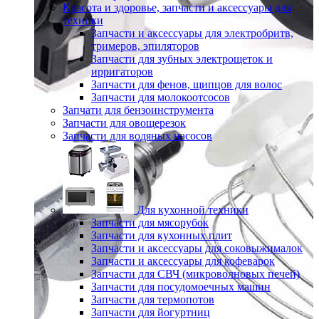
Красота и здоровье, запчасти и аксессуары для
техники
Запчасти и аксессуары для электробритв,
тримеров, эпиляторов
Запчасти для зубных электрощеток и
ирригаторов
Запчасти для фенов, щипцов для волос
Запчасти для молокоотсосов
Запчати для бензоинструмента
Запчасти для овощерезок
Запчасти для водяных насосов
Для кухонной техники
Запчасти для мясорубок
Запчасти для кухонных плит
Запчасти и аксессуары для соковыжималок
Запчасти и аксессуары для кофеварок
Запчасти для СВЧ (микроволновых печей)
Запчасти для посудомоечных машин
Запчасти для термопотов
Запчасти для йогуртниц