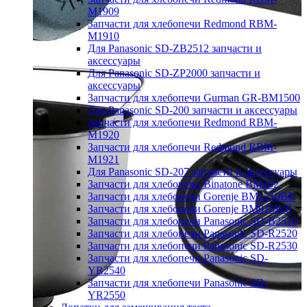
M1909
Запчасти для хлебопечи Redmond RBM-
M1910
Для Panasonic SD-ZB2512 запчасти и
аксессуары
Для Panasonic SD-ZP2000 запчасти и
аксессуары
Запчасти для хлебопечи Gurman GR-BM1500
Для Panasonic SD-200 запчасти и аксессуары
Запчасти для хлебопечи Redmond RBM-
M1920
Запчасти для хлебопечи Redmond RBM-
M1921
Для Panasonic SD-207 запчасти и аксессуары
Запчасти для хлебопечи Binatone BM202
Запчасти для хлебопечи Gorenje BM1210BK
Запчасти для хлебопечи Gorenje BM910WII
Запчасти для хлебопечи Panasonic SD-B2510
Запчасти для хлебопечи Panasonic SD-R2520
Запчасти для хлебопечи Panasonic SD-R2530
Запчасти для хлебопечи Panasonic SD-
YR2540
Запчасти для хлебопечи Panasonic SD-
YR2550