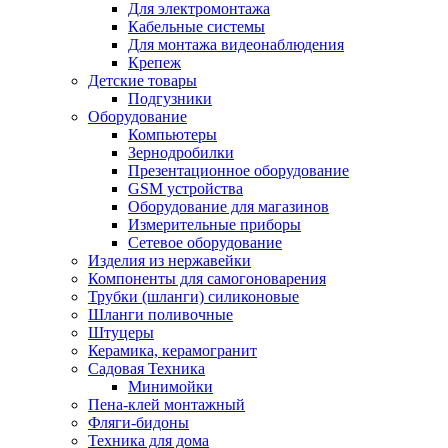
Для электромонтажа
Кабельные системы
Для монтажа видеонаблюдения
Крепеж
Детские товары
Подгузники
Оборудование
Компьютеры
Зернодробилки
Презентационное оборудование
GSM устройства
Оборудование для магазинов
Измерительные приборы
Сетевое оборудование
Изделия из нержавейки
Компоненты для самогоноварения
Трубки (шланги) силиконовые
Шланги поливочные
Штуцеры
Керамика, керамогранит
Садовая Техника
Минимойки
Пена-клей монтажный
Фляги-бидоны
Техника для дома