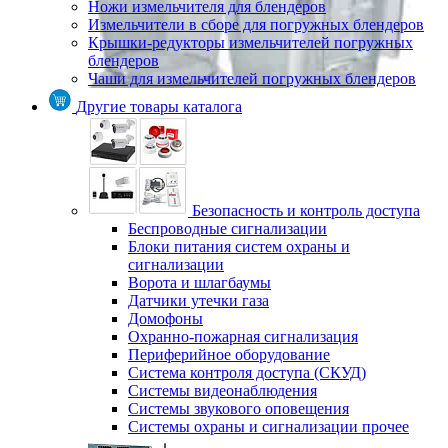
Ножи измельчителя для блендеров
Измельчители в сборе для погружных блендеров
Крышки-редукторы измельчителей погружных
блендеров
Чаши для измельчителей погружных блендеров
Другие товары каталога
Безопасность и контроль доступа
Беспроводные сигнализации
Блоки питания систем охраны и
сигнализации
Ворота и шлагбаумы
Датчики утечки газа
Домофоны
Охранно-пожарная сигнализация
Периферийное оборудование
Система контроля доступа (СКУД)
Системы видеонаблюдения
Системы звукового оповещения
Системы охраны и сигнализации прочее