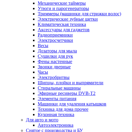
Механические таймеры
Утюги и парогенераторы
Триммеры (машинки для стрижки волос)
Электрические зубные щетки
Климатическая техника
Аксессуары для гаджетов
Радиоприемники
Электросчетчики
Весы
Дозаторы для мыла
Сушилки для рук
Фены настенные
Звонки дверные
Часы
Электробритвы
Щипцы, плойки и выпрямители
Стиральные машины
Эфирные ресиверы DVB-T2
Элементы питания
Машинки для удаления катышков
Техника для дома прочее
Кухонная техника
Для авто и мото
Автоэлектроника
Снятое с производства и БУ