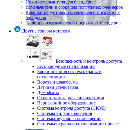
Ножи измельчителя для блендеров
Измельчители в сборе для погружных блендеров
Крышки-редукторы измельчителей погружных
блендеров
Чаши для измельчителей погружных блендеров
Другие товары каталога
Безопасность и контроль доступа
Беспроводные сигнализации
Блоки питания систем охраны и
сигнализации
Ворота и шлагбаумы
Датчики утечки газа
Домофоны
Охранно-пожарная сигнализация
Периферийное оборудование
Система контроля доступа (СКУД)
Системы видеонаблюдения
Системы звукового оповещения
Системы охраны и сигнализации прочее