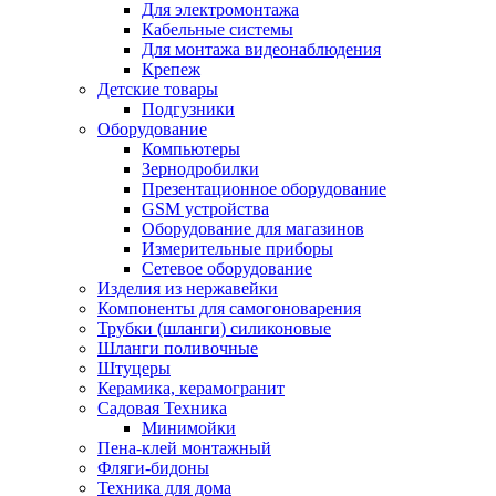
Для электромонтажа
Кабельные системы
Для монтажа видеонаблюдения
Крепеж
Детские товары
Подгузники
Оборудование
Компьютеры
Зернодробилки
Презентационное оборудование
GSM устройства
Оборудование для магазинов
Измерительные приборы
Сетевое оборудование
Изделия из нержавейки
Компоненты для самогоноварения
Трубки (шланги) силиконовые
Шланги поливочные
Штуцеры
Керамика, керамогранит
Садовая Техника
Минимойки
Пена-клей монтажный
Фляги-бидоны
Техника для дома