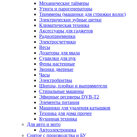
Механические таймеры
Утюги и парогенераторы
Триммеры (машинки для стрижки волос)
Электрические зубные щетки
Климатическая техника
Аксессуары для гаджетов
Радиоприемники
Электросчетчики
Весы
Дозаторы для мыла
Сушилки для рук
Фены настенные
Звонки дверные
Часы
Электробритвы
Щипцы, плойки и выпрямители
Стиральные машины
Эфирные ресиверы DVB-T2
Элементы питания
Машинки для удаления катышков
Техника для дома прочее
Кухонная техника
Для авто и мото
Автоэлектроника
Снятое с производства и БУ