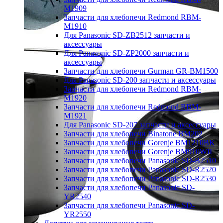
M1909
Запчасти для хлебопечи Redmond RBM-
M1910
Для Panasonic SD-ZB2512 запчасти и
аксессуары
Для Panasonic SD-ZP2000 запчасти и
аксессуары
Запчасти для хлебопечи Gurman GR-BM1500
Для Panasonic SD-200 запчасти и аксессуары
Запчасти для хлебопечи Redmond RBM-
M1920
Запчасти для хлебопечи Redmond RBM-
M1921
Для Panasonic SD-207 запчасти и аксессуары
Запчасти для хлебопечи Binatone BM202
Запчасти для хлебопечи Gorenje BM1210BK
Запчасти для хлебопечи Gorenje BM910WII
Запчасти для хлебопечи Panasonic SD-B2510
Запчасти для хлебопечи Panasonic SD-R2520
Запчасти для хлебопечи Panasonic SD-R2530
Запчасти для хлебопечи Panasonic SD-
YR2540
Запчасти для хлебопечи Panasonic SD-
YR2550