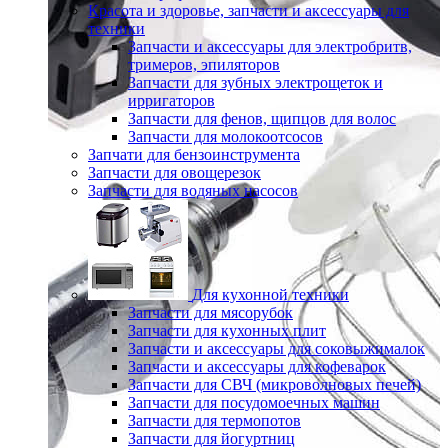
Красота и здоровье, запчасти и аксессуары для
техники
Запчасти и аксессуары для электробритв,
тримеров, эпиляторов
Запчасти для зубных электрощеток и
ирригаторов
Запчасти для фенов, щипцов для волос
Запчасти для молокоотсосов
Запчати для бензоинструмента
Запчасти для овощерезок
Запчасти для водяных насосов
Для кухонной техники
Запчасти для мясорубок
Запчасти для кухонных плит
Запчасти и аксессуары для соковыжималок
Запчасти и аксессуары для кофеварок
Запчасти для СВЧ (микроволновых печей)
Запчасти для посудомоечных машин
Запчасти для термопотов
Запчасти для йогуртниц