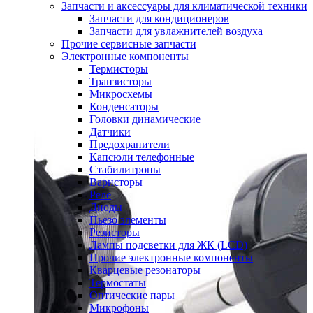
Запчасти и аксессуары для климатической техники
Запчасти для кондиционеров
Запчасти для увлажнителей воздуха
Прочие сервисные запчасти
Электронные компоненты
Термисторы
Транзисторы
Микросхемы
Конденсаторы
Головки динамические
Датчики
Предохранители
Капсюли телефонные
Стабилитроны
Варисторы
Реле
Диоды
Пьезо элементы
Резисторы
Лампы подсветки для ЖК (LCD)
Прочие электронные компоненты
Кварцевые резонаторы
Термостаты
Оптические пары
Микрофоны