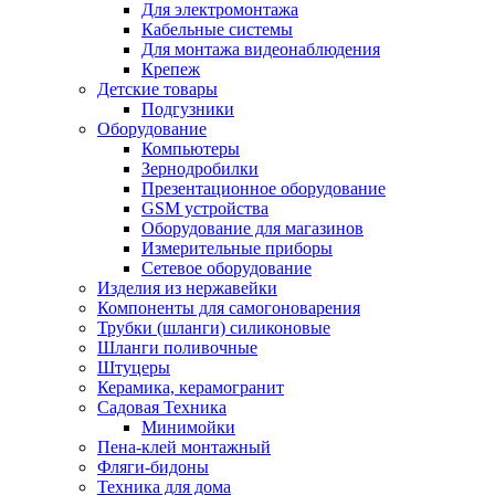
Для электромонтажа
Кабельные системы
Для монтажа видеонаблюдения
Крепеж
Детские товары
Подгузники
Оборудование
Компьютеры
Зернодробилки
Презентационное оборудование
GSM устройства
Оборудование для магазинов
Измерительные приборы
Сетевое оборудование
Изделия из нержавейки
Компоненты для самогоноварения
Трубки (шланги) силиконовые
Шланги поливочные
Штуцеры
Керамика, керамогранит
Садовая Техника
Минимойки
Пена-клей монтажный
Фляги-бидоны
Техника для дома