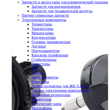
Запчасти и аксессуары для климатической техники
Запчасти для кондиционеров
Запчасти для увлажнителей воздуха
Прочие сервисные запчасти
Электронные компоненты
Термисторы
Транзисторы
Микросхемы
Конденсаторы
Головки динамические
Датчики
Предохранители
Капсюли телефонные
Стабилитроны
Варисторы
Реле
Диоды
Пьезо элементы
Резисторы
Лампы подсветки для ЖК (LCD)
Прочие электронные компоненты
Кварцевые резонаторы
Термостаты
Оптические пары
Микрофоны