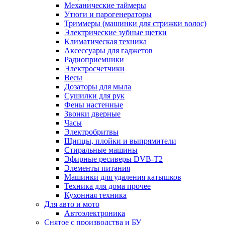
Механические таймеры
Утюги и парогенераторы
Триммеры (машинки для стрижки волос)
Электрические зубные щетки
Климатическая техника
Аксессуары для гаджетов
Радиоприемники
Электросчетчики
Весы
Дозаторы для мыла
Сушилки для рук
Фены настенные
Звонки дверные
Часы
Электробритвы
Щипцы, плойки и выпрямители
Стиральные машины
Эфирные ресиверы DVB-T2
Элементы питания
Машинки для удаления катышков
Техника для дома прочее
Кухонная техника
Для авто и мото
Автоэлектроника
Снятое с производства и БУ