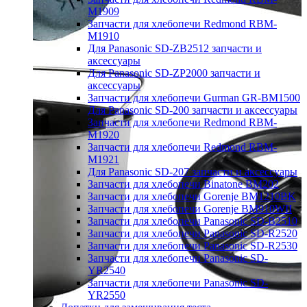
M1909
Запчасти для хлебопечи Redmond RBM-
M1910
Для Panasonic SD-ZB2512 запчасти и
аксессуары
Для Panasonic SD-ZP2000 запчасти и
аксессуары
Запчасти для хлебопечи Gurman GR-BM1500
Для Panasonic SD-200 запчасти и аксессуары
Запчасти для хлебопечи Redmond RBM-
M1920
Запчасти для хлебопечи Redmond RBM-
M1921
Для Panasonic SD-207 запчасти и аксессуары
Запчасти для хлебопечи Binatone BM202
Запчасти для хлебопечи Gorenje BM1210BK
Запчасти для хлебопечи Gorenje BM910WII
Запчасти для хлебопечи Panasonic SD-B2510
Запчасти для хлебопечи Panasonic SD-R2520
Запчасти для хлебопечи Panasonic SD-R2530
Запчасти для хлебопечи Panasonic SD-
YR2540
Запчасти для хлебопечи Panasonic SD-
YR2550