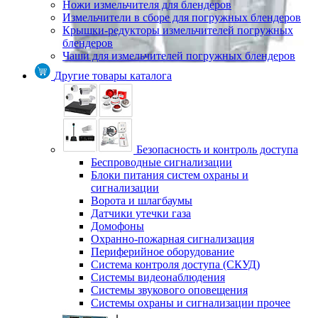
Ножи измельчителя для блендеров
Измельчители в сборе для погружных блендеров
Крышки-редукторы измельчителей погружных
блендеров
Чаши для измельчителей погружных блендеров
Другие товары каталога
Безопасность и контроль доступа
Беспроводные сигнализации
Блоки питания систем охраны и
сигнализации
Ворота и шлагбаумы
Датчики утечки газа
Домофоны
Охранно-пожарная сигнализация
Периферийное оборудование
Система контроля доступа (СКУД)
Системы видеонаблюдения
Системы звукового оповещения
Системы охраны и сигнализации прочее