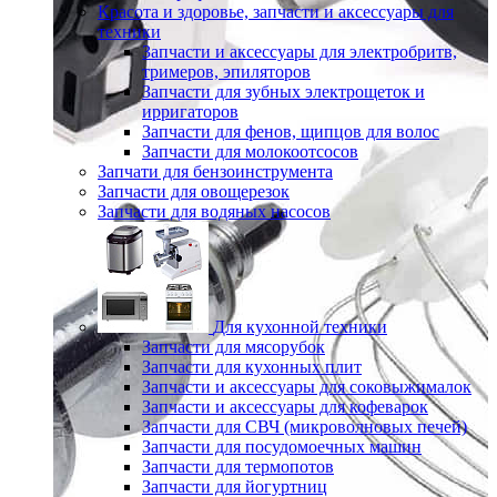
Красота и здоровье, запчасти и аксессуары для
техники
Запчасти и аксессуары для электробритв,
тримеров, эпиляторов
Запчасти для зубных электрощеток и
ирригаторов
Запчасти для фенов, щипцов для волос
Запчасти для молокоотсосов
Запчати для бензоинструмента
Запчасти для овощерезок
Запчасти для водяных насосов
Для кухонной техники
Запчасти для мясорубок
Запчасти для кухонных плит
Запчасти и аксессуары для соковыжималок
Запчасти и аксессуары для кофеварок
Запчасти для СВЧ (микроволновых печей)
Запчасти для посудомоечных машин
Запчасти для термопотов
Запчасти для йогуртниц