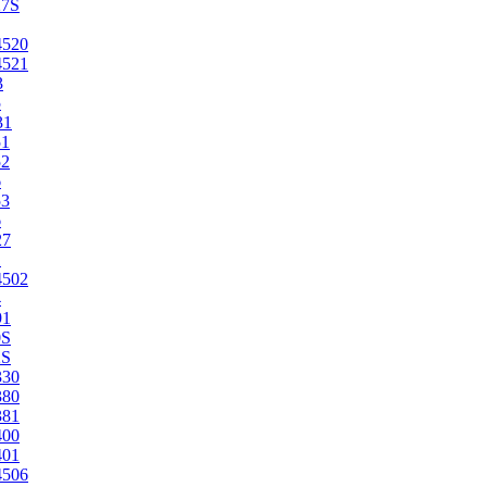
27S
4520
4521
3
5
31
51
52
6
53
6
27
1
4502
4
91
0S
2S
330
380
381
400
401
4506