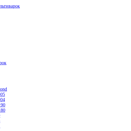
льтиварок
рок
mond
505
504
190
180
0
5
1