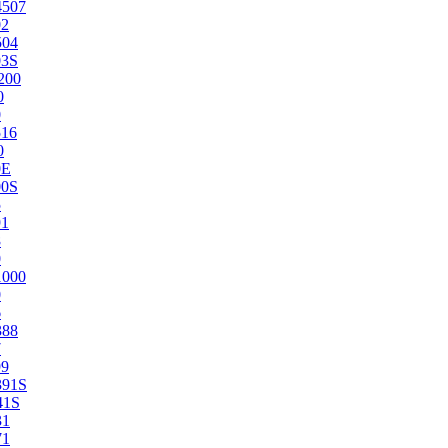
4507
02
504
03S
200
0
0
516
0
0E
00S
5
91
8
0
1000
0
6
388
7
99
391S
41S
31
71