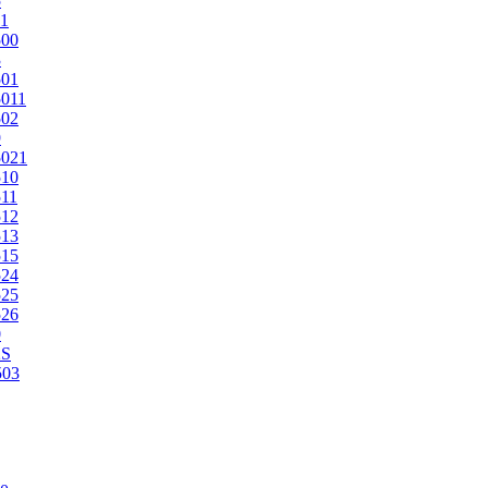
5
1
500
3
501
011
502
9
5021
510
11
512
513
515
524
525
526
0
2S
503