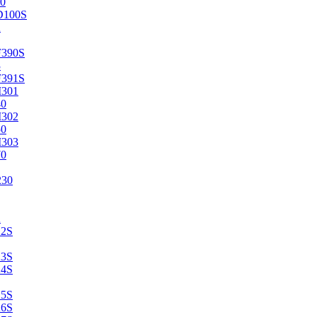
0
D100S
2
F390S
3
F391S
M301
40
M302
50
M303
70
230
2
22S
23S
24S
25S
26S