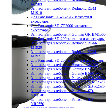
M1909
Запчасти для хлебопечи Redmond RBM-
M1910
Для Panasonic SD-ZB2512 запчасти и
аксессуары
Для Panasonic SD-ZP2000 запчасти и
аксессуары
Запчасти для хлебопечи Gurman GR-BM1500
Для Panasonic SD-200 запчасти и аксессуары
Запчасти для хлебопечи Redmond RBM-
M1920
Запчасти для хлебопечи Redmond RBM-
M1921
Для Panasonic SD-207 запчасти и аксессуары
Запчасти для хлебопечи Binatone BM202
Запчасти для хлебопечи Gorenje BM1210BK
Запчасти для хлебопечи Gorenje BM910WII
Запчасти для хлебопечи Panasonic SD-B2510
Запчасти для хлебопечи Panasonic SD-R2520
Запчасти для хлебопечи Panasonic SD-R2530
Запчасти для хлебопечи Panasonic SD-
YR2540
Запчасти для хлебопечи Panasonic SD-
YR2550