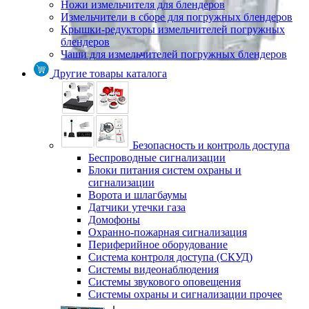
Ножи измельчителя для блендеров
Измельчители в сборе для погружных блендеров
Крышки-редукторы измельчителей погружных
блендеров
Чаши для измельчителей погружных блендеров
Другие товары каталога
Безопасность и контроль доступа
Беспроводные сигнализации
Блоки питания систем охраны и
сигнализации
Ворота и шлагбаумы
Датчики утечки газа
Домофоны
Охранно-пожарная сигнализация
Периферийное оборудование
Система контроля доступа (СКУД)
Системы видеонаблюдения
Системы звукового оповещения
Системы охраны и сигнализации прочее