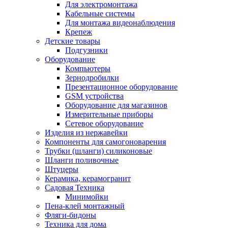
Для электромонтажа
Кабельные системы
Для монтажа видеонаблюдения
Крепеж
Детские товары
Подгузники
Оборудование
Компьютеры
Зернодробилки
Презентационное оборудование
GSM устройства
Оборудование для магазинов
Измерительные приборы
Сетевое оборудование
Изделия из нержавейки
Компоненты для самогоноварения
Трубки (шланги) силиконовые
Шланги поливочные
Штуцеры
Керамика, керамогранит
Садовая Техника
Минимойки
Пена-клей монтажный
Фляги-бидоны
Техника для дома