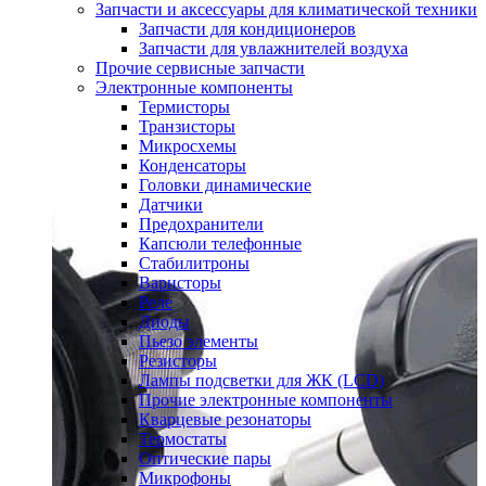
Запчасти и аксессуары для климатической техники
Запчасти для кондиционеров
Запчасти для увлажнителей воздуха
Прочие сервисные запчасти
Электронные компоненты
Термисторы
Транзисторы
Микросхемы
Конденсаторы
Головки динамические
Датчики
Предохранители
Капсюли телефонные
Стабилитроны
Варисторы
Реле
Диоды
Пьезо элементы
Резисторы
Лампы подсветки для ЖК (LCD)
Прочие электронные компоненты
Кварцевые резонаторы
Термостаты
Оптические пары
Микрофоны