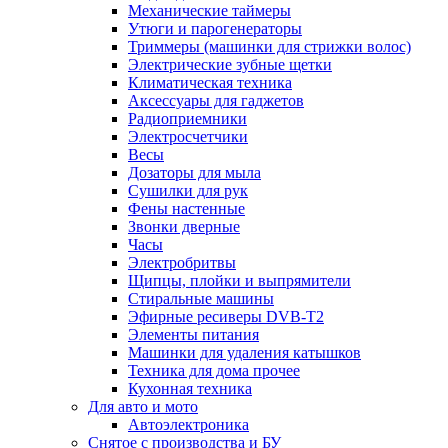
Механические таймеры
Утюги и парогенераторы
Триммеры (машинки для стрижки волос)
Электрические зубные щетки
Климатическая техника
Аксессуары для гаджетов
Радиоприемники
Электросчетчики
Весы
Дозаторы для мыла
Сушилки для рук
Фены настенные
Звонки дверные
Часы
Электробритвы
Щипцы, плойки и выпрямители
Стиральные машины
Эфирные ресиверы DVB-T2
Элементы питания
Машинки для удаления катышков
Техника для дома прочее
Кухонная техника
Для авто и мото
Автоэлектроника
Снятое с производства и БУ