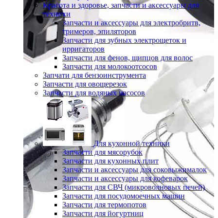
Красота и здоровье, запчасти и аксессуары для
техники
Запчасти и аксессуары для электробритв,
тримеров, эпиляторов
Запчасти для зубных электрощеток и
ирригаторов
Запчасти для фенов, щипцов для волос
Запчасти для молокоотсосов
Запчати для бензоинструмента
Запчасти для овощерезок
Запчасти для водяных насосов
Для кухонной техники
Запчасти для мясорубок
Запчасти для кухонных плит
Запчасти и аксессуары для соковыжималок
Запчасти и аксессуары для кофеварок
Запчасти для СВЧ (микроволновых печей)
Запчасти для посудомоечных машин
Запчасти для термопотов
Запчасти для йогуртниц