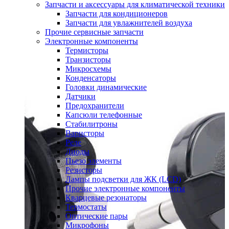
Запчасти и аксессуары для климатической техники
Запчасти для кондиционеров
Запчасти для увлажнителей воздуха
Прочие сервисные запчасти
Электронные компоненты
Термисторы
Транзисторы
Микросхемы
Конденсаторы
Головки динамические
Датчики
Предохранители
Капсюли телефонные
Стабилитроны
Варисторы
Реле
Диоды
Пьезо элементы
Резисторы
Лампы подсветки для ЖК (LCD)
Прочие электронные компоненты
Кварцевые резонаторы
Термостаты
Оптические пары
Микрофоны