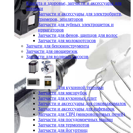
Красота и здоровье, запчасти и аксессуары для
техники
Запчасти и аксессуары для электробритв,
тримеров, эпиляторов
Запчасти для зубных электрощеток и
ирригаторов
Запчасти для фенов, щипцов для волос
Запчасти для молокоотсосов
Запчати для бензоинструмента
Запчасти для овощерезок
Запчасти для водяных насосов
Для кухонной техники
Запчасти для мясорубок
Запчасти для кухонных плит
Запчасти и аксессуары для соковыжималок
Запчасти и аксессуары для кофеварок
Запчасти для СВЧ (микроволновых печей)
Запчасти для посудомоечных машин
Запчасти для термопотов
Запчасти для йогуртниц