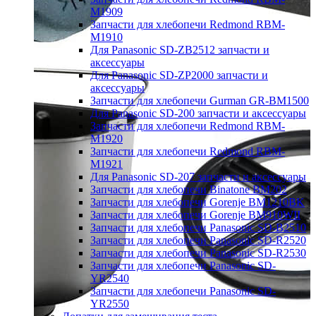
M1909
Запчасти для хлебопечи Redmond RBM-
M1910
Для Panasonic SD-ZB2512 запчасти и
аксессуары
Для Panasonic SD-ZP2000 запчасти и
аксессуары
Запчасти для хлебопечи Gurman GR-BM1500
Для Panasonic SD-200 запчасти и аксессуары
Запчасти для хлебопечи Redmond RBM-
M1920
Запчасти для хлебопечи Redmond RBM-
M1921
Для Panasonic SD-207 запчасти и аксессуары
Запчасти для хлебопечи Binatone BM202
Запчасти для хлебопечи Gorenje BM1210BK
Запчасти для хлебопечи Gorenje BM910WII
Запчасти для хлебопечи Panasonic SD-B2510
Запчасти для хлебопечи Panasonic SD-R2520
Запчасти для хлебопечи Panasonic SD-R2530
Запчасти для хлебопечи Panasonic SD-
YR2540
Запчасти для хлебопечи Panasonic SD-
YR2550