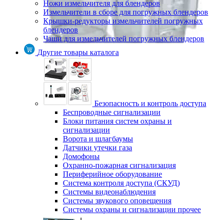
Ножи измельчителя для блендеров
Измельчители в сборе для погружных блендеров
Крышки-редукторы измельчителей погружных
блендеров
Чаши для измельчителей погружных блендеров
Другие товары каталога
Безопасность и контроль доступа
Беспроводные сигнализации
Блоки питания систем охраны и
сигнализации
Ворота и шлагбаумы
Датчики утечки газа
Домофоны
Охранно-пожарная сигнализация
Периферийное оборудование
Система контроля доступа (СКУД)
Системы видеонаблюдения
Системы звукового оповещения
Системы охраны и сигнализации прочее