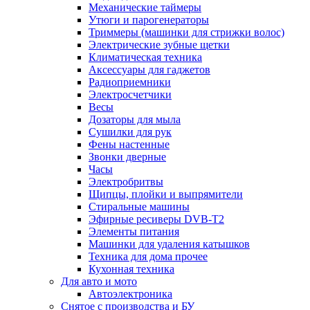
Механические таймеры
Утюги и парогенераторы
Триммеры (машинки для стрижки волос)
Электрические зубные щетки
Климатическая техника
Аксессуары для гаджетов
Радиоприемники
Электросчетчики
Весы
Дозаторы для мыла
Сушилки для рук
Фены настенные
Звонки дверные
Часы
Электробритвы
Щипцы, плойки и выпрямители
Стиральные машины
Эфирные ресиверы DVB-T2
Элементы питания
Машинки для удаления катышков
Техника для дома прочее
Кухонная техника
Для авто и мото
Автоэлектроника
Снятое с производства и БУ