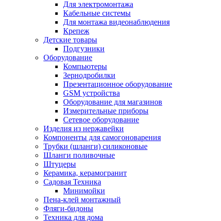
Для электромонтажа
Кабельные системы
Для монтажа видеонаблюдения
Крепеж
Детские товары
Подгузники
Оборудование
Компьютеры
Зернодробилки
Презентационное оборудование
GSM устройства
Оборудование для магазинов
Измерительные приборы
Сетевое оборудование
Изделия из нержавейки
Компоненты для самогоноварения
Трубки (шланги) силиконовые
Шланги поливочные
Штуцеры
Керамика, керамогранит
Садовая Техника
Минимойки
Пена-клей монтажный
Фляги-бидоны
Техника для дома