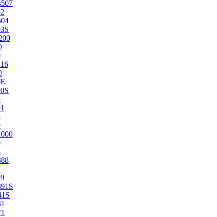
4507
02
504
03S
200
0
0
516
0
0E
00S
5
91
8
0
1000
0
6
388
7
99
391S
41S
31
71