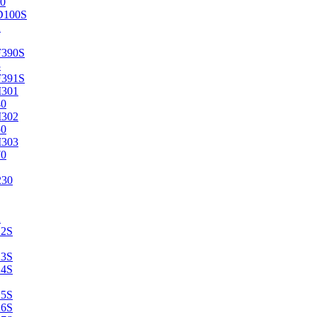
0
D100S
2
F390S
3
F391S
M301
40
M302
50
M303
70
230
2
22S
23S
24S
25S
26S