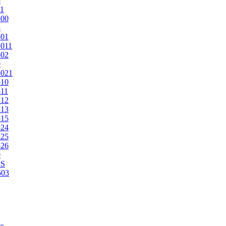
5
1
500
3
501
011
502
9
5021
510
11
512
513
515
524
525
526
0
2S
503