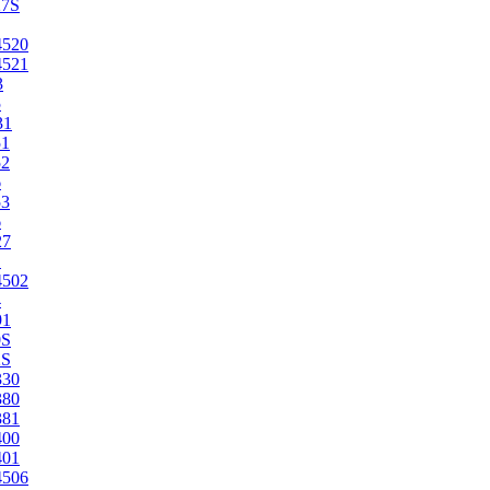
27S
4520
4521
3
5
31
51
52
6
53
6
27
1
4502
4
91
0S
2S
330
380
381
400
401
4506