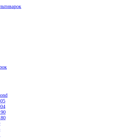
льтиварок
рок
mond
505
504
190
180
0
5
1