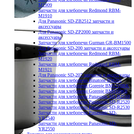
M1909
Запчасти для хлебопечи Redmond RBM-
M1910
Для Panasonic SD-ZB2512 запчасти и
аксессуары
Для Panasonic SD-ZP2000 запчасти и
аксессуары
Запчасти для хлебопечи Gurman GR-BM1500
Для Panasonic SD-200 запчасти и аксессуары
Запчасти для хлебопечи Redmond RBM-
M1920
Запчасти для хлебопечи Redmond RBM-
M1921
Для Panasonic SD-207 запчасти и аксессуары
Запчасти для хлебопечи Binatone BM202
Запчасти для хлебопечи Gorenje BM1210BK
Запчасти для хлебопечи Gorenje BM910WII
Запчасти для хлебопечи Panasonic SD-B2510
Запчасти для хлебопечи Panasonic SD-R2520
Запчасти для хлебопечи Panasonic SD-R2530
Запчасти для хлебопечи Panasonic SD-
YR2540
Запчасти для хлебопечи Panasonic SD-
YR2550