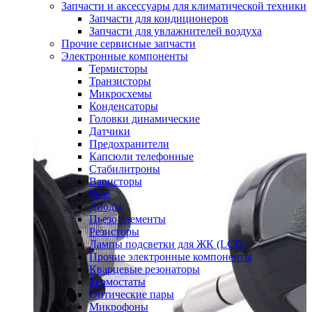
Запчасти и аксессуары для климатической техники
Запчасти для кондиционеров
Запчасти для увлажнителей воздуха
Прочие сервисные запчасти
Электронные компоненты
Термисторы
Транзисторы
Микросхемы
Конденсаторы
Головки динамические
Датчики
Предохранители
Капсюли телефонные
Стабилитроны
Варисторы
Реле
Диоды
Пьезо элементы
Резисторы
Лампы подсветки для ЖК (LCD)
Прочие электронные компоненты
Кварцевые резонаторы
Термостаты
Оптические пары
Микрофоны