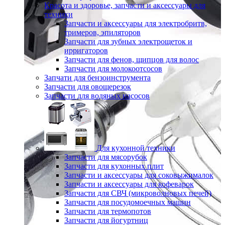
Красота и здоровье, запчасти и аксессуары для
техники
Запчасти и аксессуары для электробритв,
тримеров, эпиляторов
Запчасти для зубных электрощеток и
ирригаторов
Запчасти для фенов, щипцов для волос
Запчасти для молокоотсосов
Запчати для бензоинструмента
Запчасти для овощерезок
Запчасти для водяных насосов
Для кухонной техники
Запчасти для мясорубок
Запчасти для кухонных плит
Запчасти и аксессуары для соковыжималок
Запчасти и аксессуары для кофеварок
Запчасти для СВЧ (микроволновых печей)
Запчасти для посудомоечных машин
Запчасти для термопотов
Запчасти для йогуртниц