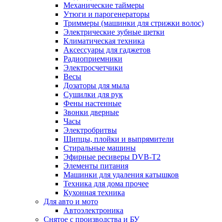
Механические таймеры
Утюги и парогенераторы
Триммеры (машинки для стрижки волос)
Электрические зубные щетки
Климатическая техника
Аксессуары для гаджетов
Радиоприемники
Электросчетчики
Весы
Дозаторы для мыла
Сушилки для рук
Фены настенные
Звонки дверные
Часы
Электробритвы
Щипцы, плойки и выпрямители
Стиральные машины
Эфирные ресиверы DVB-T2
Элементы питания
Машинки для удаления катышков
Техника для дома прочее
Кухонная техника
Для авто и мото
Автоэлектроника
Снятое с производства и БУ