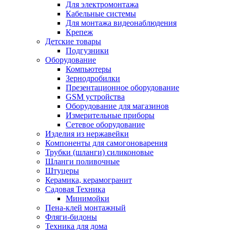
Для электромонтажа
Кабельные системы
Для монтажа видеонаблюдения
Крепеж
Детские товары
Подгузники
Оборудование
Компьютеры
Зернодробилки
Презентационное оборудование
GSM устройства
Оборудование для магазинов
Измерительные приборы
Сетевое оборудование
Изделия из нержавейки
Компоненты для самогоноварения
Трубки (шланги) силиконовые
Шланги поливочные
Штуцеры
Керамика, керамогранит
Садовая Техника
Минимойки
Пена-клей монтажный
Фляги-бидоны
Техника для дома