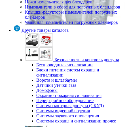
Ножи измельчителя для блендеров
Измельчители в сборе для погружных блендеров
Крышки-редукторы измельчителей погружных
блендеров
Чаши для измельчителей погружных блендеров
Другие товары каталога
Безопасность и контроль доступа
Беспроводные сигнализации
Блоки питания систем охраны и
сигнализации
Ворота и шлагбаумы
Датчики утечки газа
Домофоны
Охранно-пожарная сигнализация
Периферийное оборудование
Система контроля доступа (СКУД)
Системы видеонаблюдения
Системы звукового оповещения
Системы охраны и сигнализации прочее