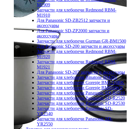
M1909
Запчасти для хлебопечи Redmond RBM-
M1910
Для Panasonic SD-ZB2512 запчасти и
аксессуары
Для Panasonic SD-ZP2000 запчасти и
аксессуары
Запчасти для хлебопечи Gurman GR-BM1500
Для Panasonic SD-200 запчасти и аксессуары
Запчасти для хлебопечи Redmond RBM-
M1920
Запчасти для хлебопечи Redmond RBM-
M1921
Для Panasonic SD-207 запчасти и аксессуары
Запчасти для хлебопечи Binatone BM202
Запчасти для хлебопечи Gorenje BM1210BK
Запчасти для хлебопечи Gorenje BM910WII
Запчасти для хлебопечи Panasonic SD-B2510
Запчасти для хлебопечи Panasonic SD-R2520
Запчасти для хлебопечи Panasonic SD-R2530
Запчасти для хлебопечи Panasonic SD-
YR2540
Запчасти для хлебопечи Panasonic SD-
YR2550