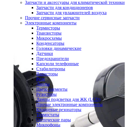
Запчасти и аксессуары для климатической техники
Запчасти для кондиционеров
Запчасти для увлажнителей воздуха
Прочие сервисные запчасти
Электронные компоненты
Термисторы
Транзисторы
Микросхемы
Конденсаторы
Головки динамические
Датчики
Предохранители
Капсюли телефонные
Стабилитроны
Варисторы
Реле
Диоды
Пьезо элементы
Резисторы
Лампы подсветки для ЖК (LCD)
Прочие электронные компоненты
Кварцевые резонаторы
Термостаты
Оптические пары
Микрофоны