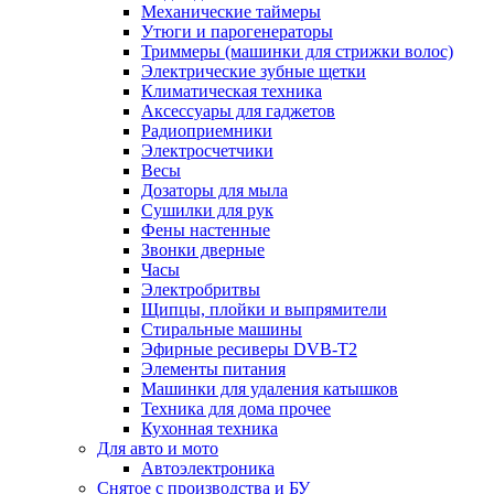
Механические таймеры
Утюги и парогенераторы
Триммеры (машинки для стрижки волос)
Электрические зубные щетки
Климатическая техника
Аксессуары для гаджетов
Радиоприемники
Электросчетчики
Весы
Дозаторы для мыла
Сушилки для рук
Фены настенные
Звонки дверные
Часы
Электробритвы
Щипцы, плойки и выпрямители
Стиральные машины
Эфирные ресиверы DVB-T2
Элементы питания
Машинки для удаления катышков
Техника для дома прочее
Кухонная техника
Для авто и мото
Автоэлектроника
Снятое с производства и БУ