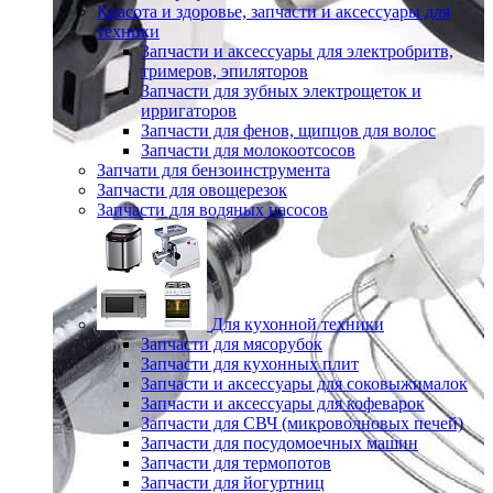
Красота и здоровье, запчасти и аксессуары для
техники
Запчасти и аксессуары для электробритв,
тримеров, эпиляторов
Запчасти для зубных электрощеток и
ирригаторов
Запчасти для фенов, щипцов для волос
Запчасти для молокоотсосов
Запчати для бензоинструмента
Запчасти для овощерезок
Запчасти для водяных насосов
Для кухонной техники
Запчасти для мясорубок
Запчасти для кухонных плит
Запчасти и аксессуары для соковыжималок
Запчасти и аксессуары для кофеварок
Запчасти для СВЧ (микроволновых печей)
Запчасти для посудомоечных машин
Запчасти для термопотов
Запчасти для йогуртниц