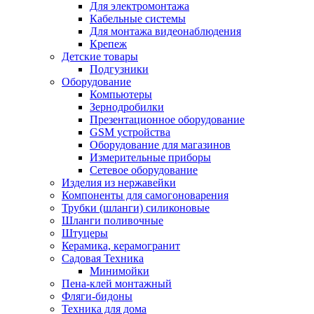
Для электромонтажа
Кабельные системы
Для монтажа видеонаблюдения
Крепеж
Детские товары
Подгузники
Оборудование
Компьютеры
Зернодробилки
Презентационное оборудование
GSM устройства
Оборудование для магазинов
Измерительные приборы
Сетевое оборудование
Изделия из нержавейки
Компоненты для самогоноварения
Трубки (шланги) силиконовые
Шланги поливочные
Штуцеры
Керамика, керамогранит
Садовая Техника
Минимойки
Пена-клей монтажный
Фляги-бидоны
Техника для дома