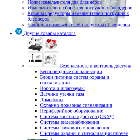
Ножи измельчителя для блендеров
Измельчители в сборе для погружных блендеров
Крышки-редукторы измельчителей погружных
блендеров
Чаши для измельчителей погружных блендеров
Другие товары каталога
Безопасность и контроль доступа
Беспроводные сигнализации
Блоки питания систем охраны и
сигнализации
Ворота и шлагбаумы
Датчики утечки газа
Домофоны
Охранно-пожарная сигнализация
Периферийное оборудование
Система контроля доступа (СКУД)
Системы видеонаблюдения
Системы звукового оповещения
Системы охраны и сигнализации прочее