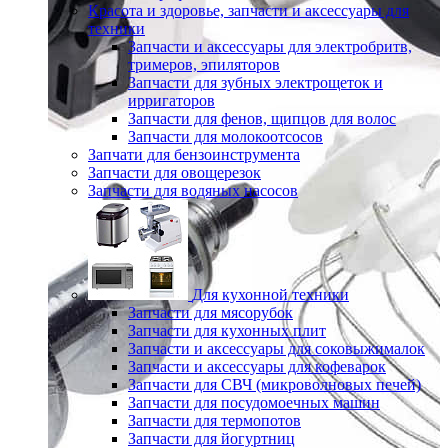
Красота и здоровье, запчасти и аксессуары для
техники
Запчасти и аксессуары для электробритв,
тримеров, эпиляторов
Запчасти для зубных электрощеток и
ирригаторов
Запчасти для фенов, щипцов для волос
Запчасти для молокоотсосов
Запчати для бензоинструмента
Запчасти для овощерезок
Запчасти для водяных насосов
Для кухонной техники
Запчасти для мясорубок
Запчасти для кухонных плит
Запчасти и аксессуары для соковыжималок
Запчасти и аксессуары для кофеварок
Запчасти для СВЧ (микроволновых печей)
Запчасти для посудомоечных машин
Запчасти для термопотов
Запчасти для йогуртниц