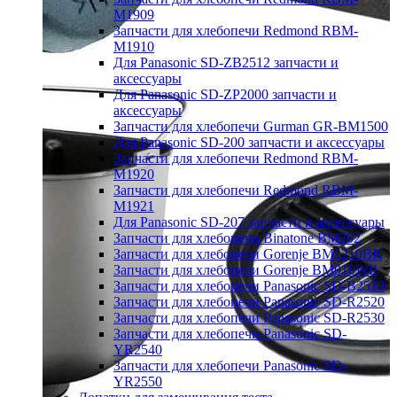
M1909
Запчасти для хлебопечи Redmond RBM-
M1910
Для Panasonic SD-ZB2512 запчасти и
аксессуары
Для Panasonic SD-ZP2000 запчасти и
аксессуары
Запчасти для хлебопечи Gurman GR-BM1500
Для Panasonic SD-200 запчасти и аксессуары
Запчасти для хлебопечи Redmond RBM-
M1920
Запчасти для хлебопечи Redmond RBM-
M1921
Для Panasonic SD-207 запчасти и аксессуары
Запчасти для хлебопечи Binatone BM202
Запчасти для хлебопечи Gorenje BM1210BK
Запчасти для хлебопечи Gorenje BM910WII
Запчасти для хлебопечи Panasonic SD-B2510
Запчасти для хлебопечи Panasonic SD-R2520
Запчасти для хлебопечи Panasonic SD-R2530
Запчасти для хлебопечи Panasonic SD-
YR2540
Запчасти для хлебопечи Panasonic SD-
YR2550