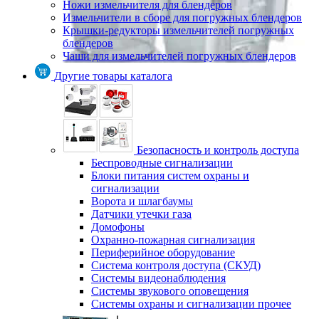
Ножи измельчителя для блендеров
Измельчители в сборе для погружных блендеров
Крышки-редукторы измельчителей погружных
блендеров
Чаши для измельчителей погружных блендеров
Другие товары каталога
Безопасность и контроль доступа
Беспроводные сигнализации
Блоки питания систем охраны и
сигнализации
Ворота и шлагбаумы
Датчики утечки газа
Домофоны
Охранно-пожарная сигнализация
Периферийное оборудование
Система контроля доступа (СКУД)
Системы видеонаблюдения
Системы звукового оповещения
Системы охраны и сигнализации прочее