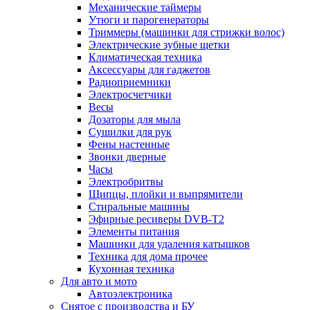
Механические таймеры
Утюги и парогенераторы
Триммеры (машинки для стрижки волос)
Электрические зубные щетки
Климатическая техника
Аксессуары для гаджетов
Радиоприемники
Электросчетчики
Весы
Дозаторы для мыла
Сушилки для рук
Фены настенные
Звонки дверные
Часы
Электробритвы
Щипцы, плойки и выпрямители
Стиральные машины
Эфирные ресиверы DVB-T2
Элементы питания
Машинки для удаления катышков
Техника для дома прочее
Кухонная техника
Для авто и мото
Автоэлектроника
Снятое с производства и БУ