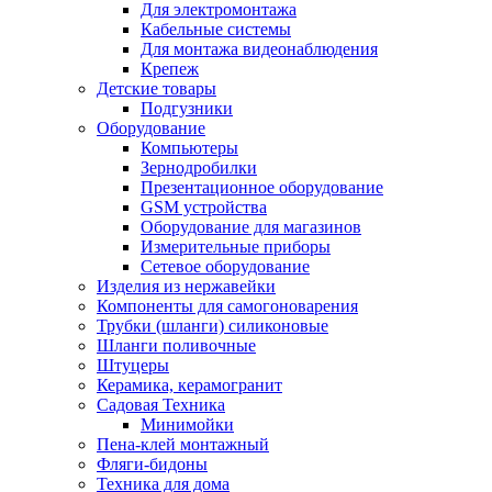
Для электромонтажа
Кабельные системы
Для монтажа видеонаблюдения
Крепеж
Детские товары
Подгузники
Оборудование
Компьютеры
Зернодробилки
Презентационное оборудование
GSM устройства
Оборудование для магазинов
Измерительные приборы
Сетевое оборудование
Изделия из нержавейки
Компоненты для самогоноварения
Трубки (шланги) силиконовые
Шланги поливочные
Штуцеры
Керамика, керамогранит
Садовая Техника
Минимойки
Пена-клей монтажный
Фляги-бидоны
Техника для дома