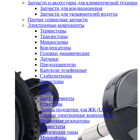
Запчасти и аксессуары для климатической техники
Запчасти для кондиционеров
Запчасти для увлажнителей воздуха
Прочие сервисные запчасти
Электронные компоненты
Термисторы
Транзисторы
Микросхемы
Конденсаторы
Головки динамические
Датчики
Предохранители
Капсюли телефонные
Стабилитроны
Варисторы
Реле
Диоды
Пьезо элементы
Резисторы
Лампы подсветки для ЖК (LCD)
Прочие электронные компоненты
Кварцевые резонаторы
Термостаты
Оптические пары
Микрофоны