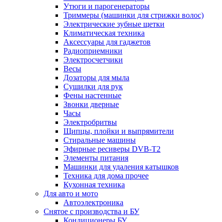
Утюги и парогенераторы
Триммеры (машинки для стрижки волос)
Электрические зубные щетки
Климатическая техника
Аксессуары для гаджетов
Радиоприемники
Электросчетчики
Весы
Дозаторы для мыла
Сушилки для рук
Фены настенные
Звонки дверные
Часы
Электробритвы
Щипцы, плойки и выпрямители
Стиральные машины
Эфирные ресиверы DVB-T2
Элементы питания
Машинки для удаления катышков
Техника для дома прочее
Кухонная техника
Для авто и мото
Автоэлектроника
Снятое с производства и БУ
Кондиционеры БУ