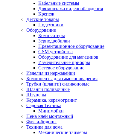
Кабельные системы
Для монтажа видеонаблюдения
Крепеж
Детские товары
Подгузники
Оборудование
Компьютеры
Зернодробилки
Презентационное оборудование
GSM устройства
Оборудование для магазинов
Измерительные приборы
Сетевое оборудование
Изделия из нержавейки
Компоненты для самогоноварения
Трубки (шланги) силиконовые
Шланги поливочные
Штуцеры
Керамика, керамогранит
Садовая Техника
Минимойки
Пена-клей монтажный
Фляги-бидоны
Техника для дома
Механические таймеры