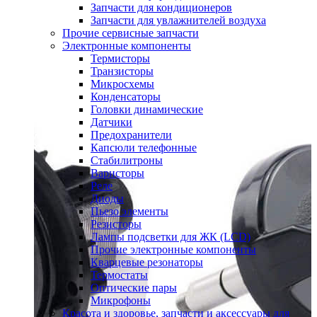
Запчасти для кондиционеров
Запчасти для увлажнителей воздуха
Прочие сервисные запчасти
Электронные компоненты
Термисторы
Транзисторы
Микросхемы
Конденсаторы
Головки динамические
Датчики
Предохранители
Капсюли телефонные
Стабилитроны
Варисторы
Реле
Диоды
Пьезо элементы
Резисторы
Лампы подсветки для ЖК (LCD)
Прочие электронные компоненты
Кварцевые резонаторы
Термостаты
Оптические пары
Микрофоны
Красота и здоровье, запчасти и аксессуары для