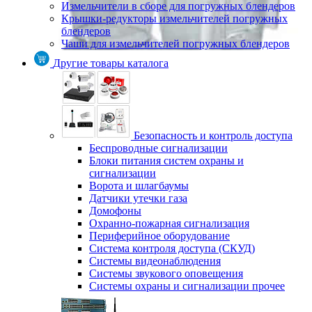
Измельчители в сборе для погружных блендеров
Крышки-редукторы измельчителей погружных
блендеров
Чаши для измельчителей погружных блендеров
Другие товары каталога
Безопасность и контроль доступа
Беспроводные сигнализации
Блоки питания систем охраны и
сигнализации
Ворота и шлагбаумы
Датчики утечки газа
Домофоны
Охранно-пожарная сигнализация
Периферийное оборудование
Система контроля доступа (СКУД)
Системы видеонаблюдения
Системы звукового оповещения
Системы охраны и сигнализации прочее