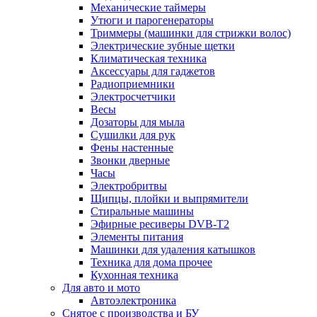
Механические таймеры
Утюги и парогенераторы
Триммеры (машинки для стрижки волос)
Электрические зубные щетки
Климатическая техника
Аксессуары для гаджетов
Радиоприемники
Электросчетчики
Весы
Дозаторы для мыла
Сушилки для рук
Фены настенные
Звонки дверные
Часы
Электробритвы
Щипцы, плойки и выпрямители
Стиральные машины
Эфирные ресиверы DVB-T2
Элементы питания
Машинки для удаления катышков
Техника для дома прочее
Кухонная техника
Для авто и мото
Автоэлектроника
Снятое с производства и БУ