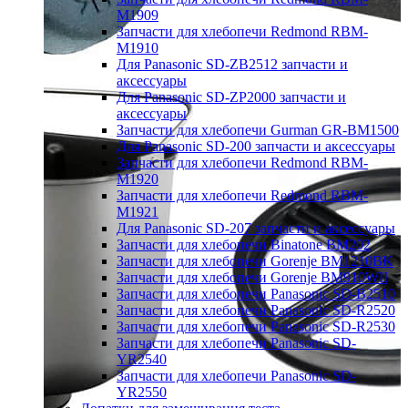
M1909
Запчасти для хлебопечи Redmond RBM-
M1910
Для Panasonic SD-ZB2512 запчасти и
аксессуары
Для Panasonic SD-ZP2000 запчасти и
аксессуары
Запчасти для хлебопечи Gurman GR-BM1500
Для Panasonic SD-200 запчасти и аксессуары
Запчасти для хлебопечи Redmond RBM-
M1920
Запчасти для хлебопечи Redmond RBM-
M1921
Для Panasonic SD-207 запчасти и аксессуары
Запчасти для хлебопечи Binatone BM202
Запчасти для хлебопечи Gorenje BM1210BK
Запчасти для хлебопечи Gorenje BM910WII
Запчасти для хлебопечи Panasonic SD-B2510
Запчасти для хлебопечи Panasonic SD-R2520
Запчасти для хлебопечи Panasonic SD-R2530
Запчасти для хлебопечи Panasonic SD-
YR2540
Запчасти для хлебопечи Panasonic SD-
YR2550