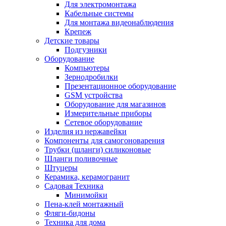
Для электромонтажа
Кабельные системы
Для монтажа видеонаблюдения
Крепеж
Детские товары
Подгузники
Оборудование
Компьютеры
Зернодробилки
Презентационное оборудование
GSM устройства
Оборудование для магазинов
Измерительные приборы
Сетевое оборудование
Изделия из нержавейки
Компоненты для самогоноварения
Трубки (шланги) силиконовые
Шланги поливочные
Штуцеры
Керамика, керамогранит
Садовая Техника
Минимойки
Пена-клей монтажный
Фляги-бидоны
Техника для дома