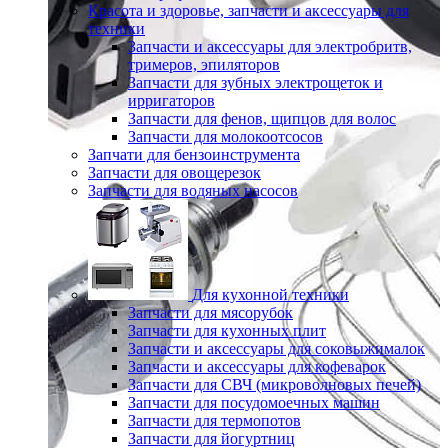
Красота и здоровье, запчасти и аксессуары для
техники
Запчасти и аксессуары для электробритв,
тримеров, эпиляторов
Запчасти для зубных электрощеток и
ирригаторов
Запчасти для фенов, щипцов для волос
Запчасти для молокоотсосов
Запчати для бензоинструмента
Запчасти для овощерезок
Запчасти для водяных насосов
Для кухонной техники
Запчасти для мясорубок
Запчасти для кухонных плит
Запчасти и аксессуары для соковыжималок
Запчасти и аксессуары для кофеварок
Запчасти для СВЧ (микроволновых печей)
Запчасти для посудомоечных машин
Запчасти для термопотов
Запчасти для йогуртниц