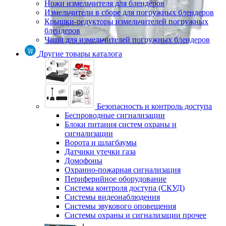
Ножи измельчителя для блендеров
Измельчители в сборе для погружных блендеров
Крышки-редукторы измельчителей погружных
блендеров
Чаши для измельчителей погружных блендеров
Другие товары каталога
Безопасность и контроль доступа
Беспроводные сигнализации
Блоки питания систем охраны и
сигнализации
Ворота и шлагбаумы
Датчики утечки газа
Домофоны
Охранно-пожарная сигнализация
Периферийное оборудование
Система контроля доступа (СКУД)
Системы видеонаблюдения
Системы звукового оповещения
Системы охраны и сигнализации прочее