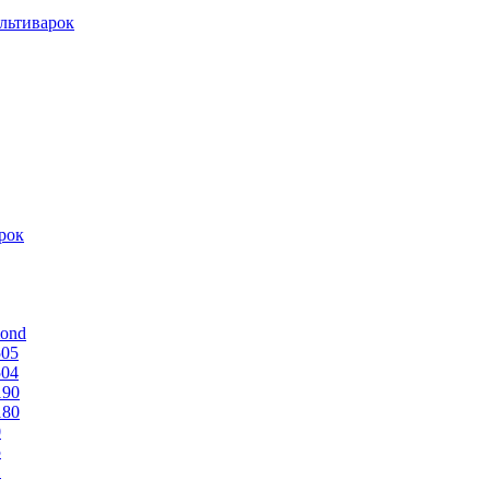
льтиварок
рок
mond
505
504
190
180
0
5
1