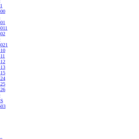
5
1
500
3
501
011
502
9
5021
510
11
512
513
515
524
525
526
0
2S
503