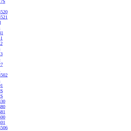
27S
4520
4521
3
5
31
51
52
6
53
6
27
1
4502
4
91
0S
2S
330
380
381
400
401
4506