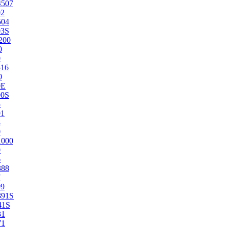
4507
02
504
03S
200
0
0
516
0
0E
00S
5
91
8
0
1000
0
6
388
7
99
391S
41S
31
71