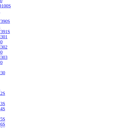
0
D100S
2
F390S
3
F391S
M301
40
M302
50
M303
70
230
2
22S
23S
24S
25S
26S