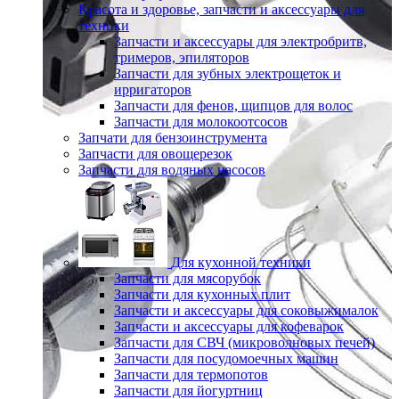
Красота и здоровье, запчасти и аксессуары для
техники
Запчасти и аксессуары для электробритв,
тримеров, эпиляторов
Запчасти для зубных электрощеток и
ирригаторов
Запчасти для фенов, щипцов для волос
Запчасти для молокоотсосов
Запчати для бензоинструмента
Запчасти для овощерезок
Запчасти для водяных насосов
Для кухонной техники
Запчасти для мясорубок
Запчасти для кухонных плит
Запчасти и аксессуары для соковыжималок
Запчасти и аксессуары для кофеварок
Запчасти для СВЧ (микроволновых печей)
Запчасти для посудомоечных машин
Запчасти для термопотов
Запчасти для йогуртниц