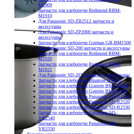
M1909
Запчасти для хлебопечи Redmond RBM-
M1910
Для Panasonic SD-ZB2512 запчасти и
аксессуары
Для Panasonic SD-ZP2000 запчасти и
аксессуары
Запчасти для хлебопечи Gurman GR-BM1500
Для Panasonic SD-200 запчасти и аксессуары
Запчасти для хлебопечи Redmond RBM-
M1920
Запчасти для хлебопечи Redmond RBM-
M1921
Для Panasonic SD-207 запчасти и аксессуары
Запчасти для хлебопечи Binatone BM202
Запчасти для хлебопечи Gorenje BM1210BK
Запчасти для хлебопечи Gorenje BM910WII
Запчасти для хлебопечи Panasonic SD-B2510
Запчасти для хлебопечи Panasonic SD-R2520
Запчасти для хлебопечи Panasonic SD-R2530
Запчасти для хлебопечи Panasonic SD-
YR2540
Запчасти для хлебопечи Panasonic SD-
YR2550