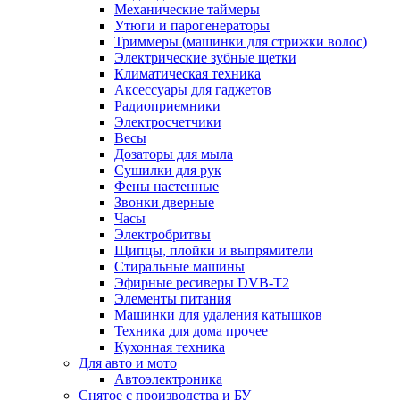
Механические таймеры
Утюги и парогенераторы
Триммеры (машинки для стрижки волос)
Электрические зубные щетки
Климатическая техника
Аксессуары для гаджетов
Радиоприемники
Электросчетчики
Весы
Дозаторы для мыла
Сушилки для рук
Фены настенные
Звонки дверные
Часы
Электробритвы
Щипцы, плойки и выпрямители
Стиральные машины
Эфирные ресиверы DVB-T2
Элементы питания
Машинки для удаления катышков
Техника для дома прочее
Кухонная техника
Для авто и мото
Автоэлектроника
Снятое с производства и БУ