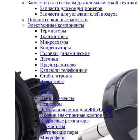
Запчасти и аксессуары для климатической техники
Запчасти для кондиционеров
Запчасти для увлажнителей воздуха
Прочие сервисные запчасти
Электронные компоненты
Термисторы
Транзисторы
Микросхемы
Конденсаторы
Головки динамические
Датчики
Предохранители
Капсюли телефонные
Стабилитроны
Варисторы
Реле
Диоды
Пьезо элементы
Резисторы
Лампы подсветки для ЖК (LCD)
Прочие электронные компоненты
Кварцевые резонаторы
Термостаты
Оптические пары
Микрофоны