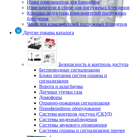
Ножи измельчителя для блендеров
Измельчители в сборе для погружных блендеров
Крышки-редукторы измельчителей погружных
блендеров
Чаши для измельчителей погружных блендеров
Другие товары каталога
Безопасность и контроль доступа
Беспроводные сигнализации
Блоки питания систем охраны и
сигнализации
Ворота и шлагбаумы
Датчики утечки газа
Домофоны
Охранно-пожарная сигнализация
Периферийное оборудование
Система контроля доступа (СКУД)
Системы видеонаблюдения
Системы звукового оповещения
Системы охраны и сигнализации прочее