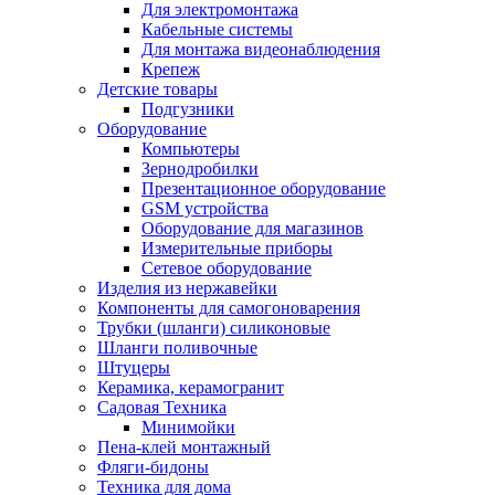
Для электромонтажа
Кабельные системы
Для монтажа видеонаблюдения
Крепеж
Детские товары
Подгузники
Оборудование
Компьютеры
Зернодробилки
Презентационное оборудование
GSM устройства
Оборудование для магазинов
Измерительные приборы
Сетевое оборудование
Изделия из нержавейки
Компоненты для самогоноварения
Трубки (шланги) силиконовые
Шланги поливочные
Штуцеры
Керамика, керамогранит
Садовая Техника
Минимойки
Пена-клей монтажный
Фляги-бидоны
Техника для дома