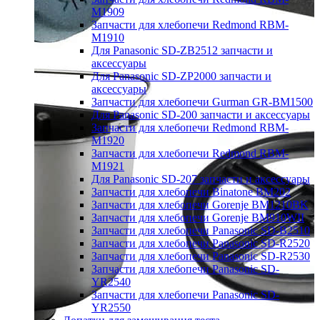
M1909
Запчасти для хлебопечи Redmond RBM-
M1910
Для Panasonic SD-ZB2512 запчасти и
аксессуары
Для Panasonic SD-ZP2000 запчасти и
аксессуары
Запчасти для хлебопечи Gurman GR-BM1500
Для Panasonic SD-200 запчасти и аксессуары
Запчасти для хлебопечи Redmond RBM-
M1920
Запчасти для хлебопечи Redmond RBM-
M1921
Для Panasonic SD-207 запчасти и аксессуары
Запчасти для хлебопечи Binatone BM202
Запчасти для хлебопечи Gorenje BM1210BK
Запчасти для хлебопечи Gorenje BM910WII
Запчасти для хлебопечи Panasonic SD-B2510
Запчасти для хлебопечи Panasonic SD-R2520
Запчасти для хлебопечи Panasonic SD-R2530
Запчасти для хлебопечи Panasonic SD-
YR2540
Запчасти для хлебопечи Panasonic SD-
YR2550