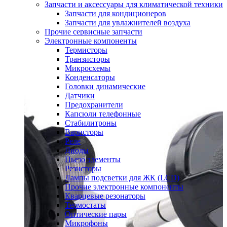
Запчасти и аксессуары для климатической техники
Запчасти для кондиционеров
Запчасти для увлажнителей воздуха
Прочие сервисные запчасти
Электронные компоненты
Термисторы
Транзисторы
Микросхемы
Конденсаторы
Головки динамические
Датчики
Предохранители
Капсюли телефонные
Стабилитроны
Варисторы
Реле
Диоды
Пьезо элементы
Резисторы
Лампы подсветки для ЖК (LCD)
Прочие электронные компоненты
Кварцевые резонаторы
Термостаты
Оптические пары
Микрофоны