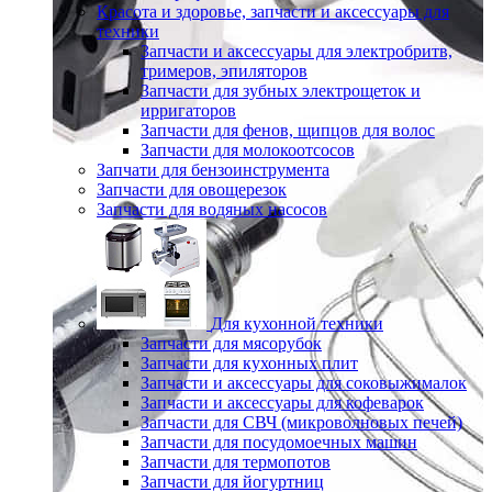
Красота и здоровье, запчасти и аксессуары для
техники
Запчасти и аксессуары для электробритв,
тримеров, эпиляторов
Запчасти для зубных электрощеток и
ирригаторов
Запчасти для фенов, щипцов для волос
Запчасти для молокоотсосов
Запчати для бензоинструмента
Запчасти для овощерезок
Запчасти для водяных насосов
Для кухонной техники
Запчасти для мясорубок
Запчасти для кухонных плит
Запчасти и аксессуары для соковыжималок
Запчасти и аксессуары для кофеварок
Запчасти для СВЧ (микроволновых печей)
Запчасти для посудомоечных машин
Запчасти для термопотов
Запчасти для йогуртниц