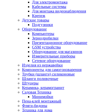
Для электромонтажа
Кабельные системы
Для монтажа видеонаблюдения
Крепеж
Детские товары
Подгузники
Оборудование
Компьютеры
Зернодробилки
Презентационное оборудование
GSM устройства
Оборудование для магазинов
Измерительные приборы
Сетевое оборудование
Изделия из нержавейки
Компоненты для самогоноварения
Трубки (шланги) силиконовые
Шланги поливочные
Штуцеры
Керамика, керамогранит
Садовая Техника
Минимойки
Пена-клей монтажный
Фляги-бидоны
Техника для дома