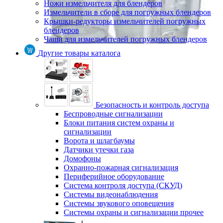
Ножи измельчителя для блендеров
Измельчители в сборе для погружных блендеров
Крышки-редукторы измельчителей погружных
блендеров
Чаши для измельчителей погружных блендеров
Другие товары каталога
Безопасность и контроль доступа
Беспроводные сигнализации
Блоки питания систем охраны и
сигнализации
Ворота и шлагбаумы
Датчики утечки газа
Домофоны
Охранно-пожарная сигнализация
Периферийное оборудование
Система контроля доступа (СКУД)
Системы видеонаблюдения
Системы звукового оповещения
Системы охраны и сигнализации прочее