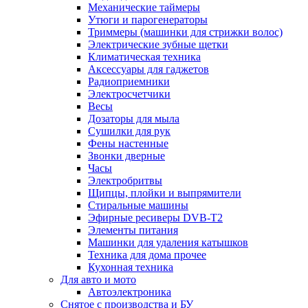
Механические таймеры
Утюги и парогенераторы
Триммеры (машинки для стрижки волос)
Электрические зубные щетки
Климатическая техника
Аксессуары для гаджетов
Радиоприемники
Электросчетчики
Весы
Дозаторы для мыла
Сушилки для рук
Фены настенные
Звонки дверные
Часы
Электробритвы
Щипцы, плойки и выпрямители
Стиральные машины
Эфирные ресиверы DVB-T2
Элементы питания
Машинки для удаления катышков
Техника для дома прочее
Кухонная техника
Для авто и мото
Автоэлектроника
Снятое с производства и БУ