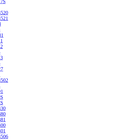
27S
4520
4521
3
5
31
51
52
6
53
6
27
1
4502
4
91
0S
2S
330
380
381
400
401
4506