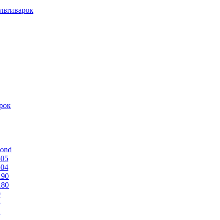
льтиварок
рок
mond
505
504
190
180
0
5
1