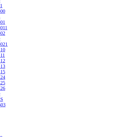
5
1
500
3
501
011
502
9
5021
510
11
512
513
515
524
525
526
0
2S
503