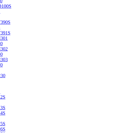
0
D100S
2
F390S
3
F391S
M301
40
M302
50
M303
70
230
2
22S
23S
24S
25S
26S