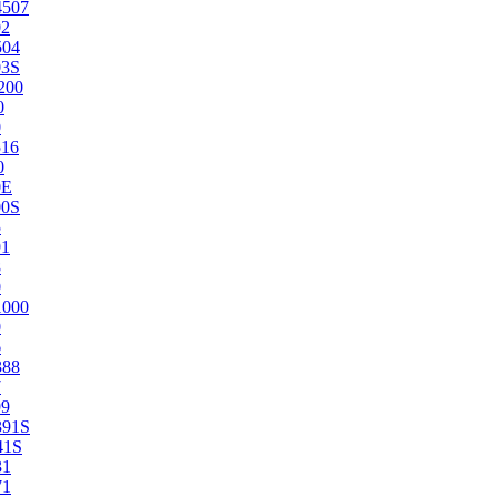
4507
02
504
03S
200
0
0
516
0
0E
00S
5
91
8
0
1000
0
6
388
7
99
391S
41S
31
71