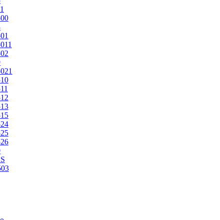
5
1
500
3
501
011
502
9
5021
510
11
512
513
515
524
525
526
0
2S
503