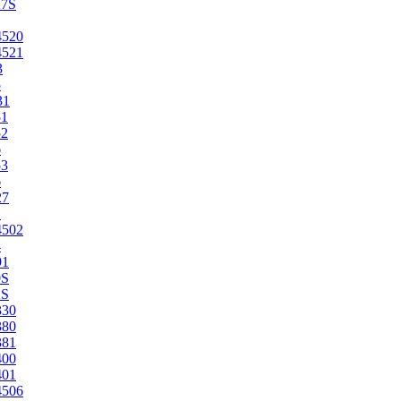
27S
4520
4521
3
5
31
51
52
6
53
6
27
1
4502
4
91
0S
2S
330
380
381
400
401
4506