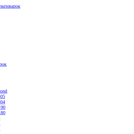
льтиварок
рок
mond
505
504
190
180
0
5
1