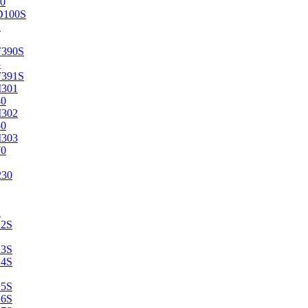
0
D100S
2
F390S
3
F391S
M301
40
M302
50
M303
70
230
2
22S
23S
24S
25S
26S