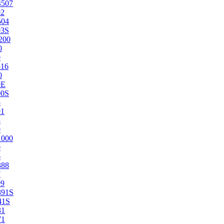
4507
02
504
03S
200
0
0
516
0
0E
00S
5
91
8
0
1000
0
6
388
7
99
391S
41S
31
71