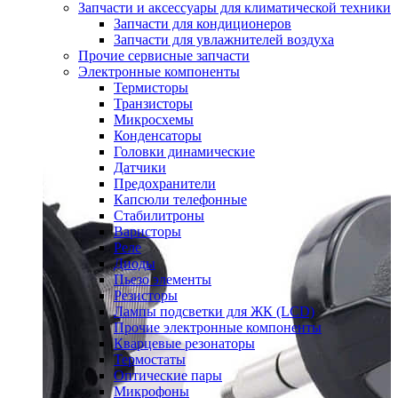
Запчасти и аксессуары для климатической техники
Запчасти для кондиционеров
Запчасти для увлажнителей воздуха
Прочие сервисные запчасти
Электронные компоненты
Термисторы
Транзисторы
Микросхемы
Конденсаторы
Головки динамические
Датчики
Предохранители
Капсюли телефонные
Стабилитроны
Варисторы
Реле
Диоды
Пьезо элементы
Резисторы
Лампы подсветки для ЖК (LCD)
Прочие электронные компоненты
Кварцевые резонаторы
Термостаты
Оптические пары
Микрофоны