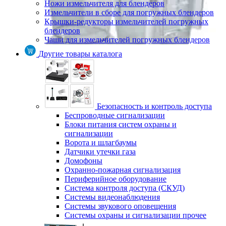
Ножи измельчителя для блендеров
Измельчители в сборе для погружных блендеров
Крышки-редукторы измельчителей погружных
блендеров
Чаши для измельчителей погружных блендеров
Другие товары каталога
Безопасность и контроль доступа
Беспроводные сигнализации
Блоки питания систем охраны и
сигнализации
Ворота и шлагбаумы
Датчики утечки газа
Домофоны
Охранно-пожарная сигнализация
Периферийное оборудование
Система контроля доступа (СКУД)
Системы видеонаблюдения
Системы звукового оповещения
Системы охраны и сигнализации прочее