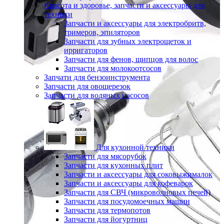
Красота и здоровье, запчасти и аксессуары для
техники
Запчасти и аксессуары для электробритв,
тримеров, эпиляторов
Запчасти для зубных электрощеток и
ирригаторов
Запчасти для фенов, щипцов для волос
Запчасти для молокоотсосов
Запчати для бензоинструмента
Запчасти для овощерезок
Запчасти для водяных насосов
Для кухонной техники
Запчасти для мясорубок
Запчасти для кухонных плит
Запчасти и аксессуары для соковыжималок
Запчасти и аксессуары для кофеварок
Запчасти для СВЧ (микроволновых печей)
Запчасти для посудомоечных машин
Запчасти для термопотов
Запчасти для йогуртниц