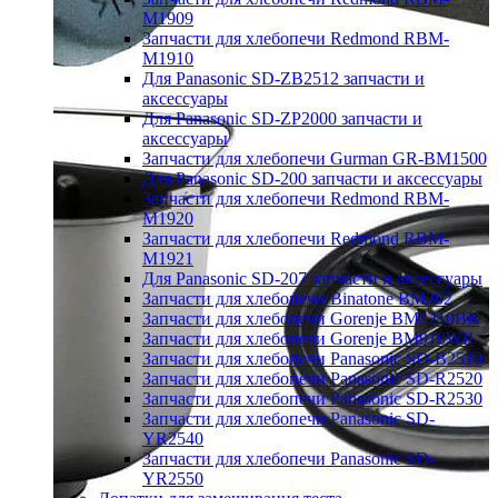
M1909
Запчасти для хлебопечи Redmond RBM-
M1910
Для Panasonic SD-ZB2512 запчасти и
аксессуары
Для Panasonic SD-ZP2000 запчасти и
аксессуары
Запчасти для хлебопечи Gurman GR-BM1500
Для Panasonic SD-200 запчасти и аксессуары
Запчасти для хлебопечи Redmond RBM-
M1920
Запчасти для хлебопечи Redmond RBM-
M1921
Для Panasonic SD-207 запчасти и аксессуары
Запчасти для хлебопечи Binatone BM202
Запчасти для хлебопечи Gorenje BM1210BK
Запчасти для хлебопечи Gorenje BM910WII
Запчасти для хлебопечи Panasonic SD-B2510
Запчасти для хлебопечи Panasonic SD-R2520
Запчасти для хлебопечи Panasonic SD-R2530
Запчасти для хлебопечи Panasonic SD-
YR2540
Запчасти для хлебопечи Panasonic SD-
YR2550