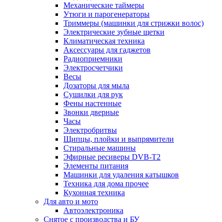
Механические таймеры
Утюги и парогенераторы
Триммеры (машинки для стрижки волос)
Электрические зубные щетки
Климатическая техника
Аксессуары для гаджетов
Радиоприемники
Электросчетчики
Весы
Дозаторы для мыла
Сушилки для рук
Фены настенные
Звонки дверные
Часы
Электробритвы
Щипцы, плойки и выпрямители
Стиральные машины
Эфирные ресиверы DVB-T2
Элементы питания
Машинки для удаления катышков
Техника для дома прочее
Кухонная техника
Для авто и мото
Автоэлектроника
Снятое с производства и БУ