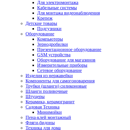
Для электромонтажа
Кабельные системы
Для монтажа видеонаблюдения
Крепеж
Детские товары
Подгузники
Оборудование
Компьютеры
Зернодробилки
Презентационное оборудование
GSM устройства
Оборудование для магазинов
Измерительные приборы
Сетевое оборудование
Изделия из нержавейки
Компоненты для самогоноварения
Трубки (шланги) силиконовые
Шланги поливочные
Штуцеры
Керамика, керамогранит
Садовая Техника
Минимойки
Пена-клей монтажный
Фляги-бидоны
Техника для дома