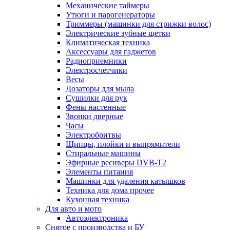
Механические таймеры
Утюги и парогенераторы
Триммеры (машинки для стрижки волос)
Электрические зубные щетки
Климатическая техника
Аксессуары для гаджетов
Радиоприемники
Электросчетчики
Весы
Дозаторы для мыла
Сушилки для рук
Фены настенные
Звонки дверные
Часы
Электробритвы
Щипцы, плойки и выпрямители
Стиральные машины
Эфирные ресиверы DVB-T2
Элементы питания
Машинки для удаления катышков
Техника для дома прочее
Кухонная техника
Для авто и мото
Автоэлектроника
Снятое с производства и БУ