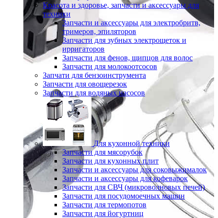
Красота и здоровье, запчасти и аксессуары для
техники
Запчасти и аксессуары для электробритв,
тримеров, эпиляторов
Запчасти для зубных электрощеток и
ирригаторов
Запчасти для фенов, щипцов для волос
Запчасти для молокоотсосов
Запчати для бензоинструмента
Запчасти для овощерезок
Запчасти для водяных насосов
Для кухонной техники
Запчасти для мясорубок
Запчасти для кухонных плит
Запчасти и аксессуары для соковыжималок
Запчасти и аксессуары для кофеварок
Запчасти для СВЧ (микроволновых печей)
Запчасти для посудомоечных машин
Запчасти для термопотов
Запчасти для йогуртниц