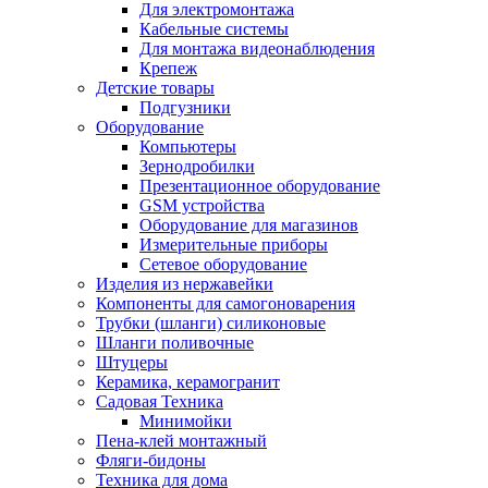
Для электромонтажа
Кабельные системы
Для монтажа видеонаблюдения
Крепеж
Детские товары
Подгузники
Оборудование
Компьютеры
Зернодробилки
Презентационное оборудование
GSM устройства
Оборудование для магазинов
Измерительные приборы
Сетевое оборудование
Изделия из нержавейки
Компоненты для самогоноварения
Трубки (шланги) силиконовые
Шланги поливочные
Штуцеры
Керамика, керамогранит
Садовая Техника
Минимойки
Пена-клей монтажный
Фляги-бидоны
Техника для дома