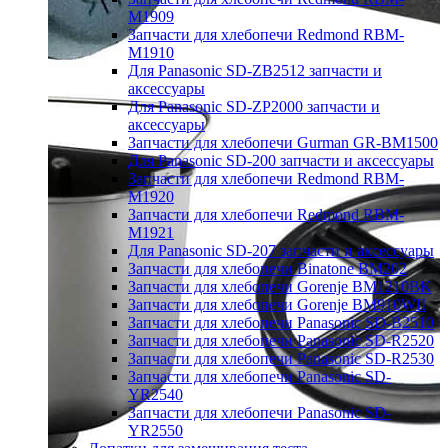
M1909
Запчасти для хлебопечи Redmond RBM-
M1910
Для Panasonic SD-ZB2512 запчасти и
аксессуары
Для Panasonic SD-ZP2000 запчасти и
аксессуары
Запчасти для хлебопечи Gurman GR-BM1500
Для Panasonic SD-200 запчасти и аксессуары
Запчасти для хлебопечи Redmond RBM-
M1920
Запчасти для хлебопечи Redmond RBM-
M1921
Для Panasonic SD-207 запчасти и аксессуары
Запчасти для хлебопечи Binatone BM202
Запчасти для хлебопечи Gorenje BM1210BK
Запчасти для хлебопечи Gorenje BM910WII
Запчасти для хлебопечи Panasonic SD-B2510
Запчасти для хлебопечи Panasonic SD-R2520
Запчасти для хлебопечи Panasonic SD-R2530
Запчасти для хлебопечи Panasonic SD-
YR2540
Запчасти для хлебопечи Panasonic SD-
YR2550