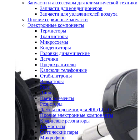
Запчасти и аксессуары для климатической техники
Запчасти для кондиционеров
Запчасти для увлажнителей воздуха
Прочие сервисные запчасти
Электронные компоненты
Термисторы
Транзисторы
Микросхемы
Конденсаторы
Головки динамические
Датчики
Предохранители
Капсюли телефонные
Стабилитроны
Варисторы
Реле
Диоды
Пьезо элементы
Резисторы
Лампы подсветки для ЖК (LCD)
Прочие электронные компоненты
Кварцевые резонаторы
Термостаты
Оптические пары
Микрофоны