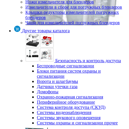
Ножи измельчителя для блендеров
Измельчители в сборе для погружных блендеров
Крышки-редукторы измельчителей погружных
блендеров
Чаши для измельчителей погружных блендеров
Другие товары каталога
Безопасность и контроль доступа
Беспроводные сигнализации
Блоки питания систем охраны и
сигнализации
Ворота и шлагбаумы
Датчики утечки газа
Домофоны
Охранно-пожарная сигнализация
Периферийное оборудование
Система контроля доступа (СКУД)
Системы видеонаблюдения
Системы звукового оповещения
Системы охраны и сигнализации прочее