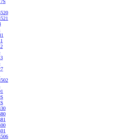
27S
4520
4521
3
5
31
51
52
6
53
6
27
1
4502
4
91
0S
2S
330
380
381
400
401
4506