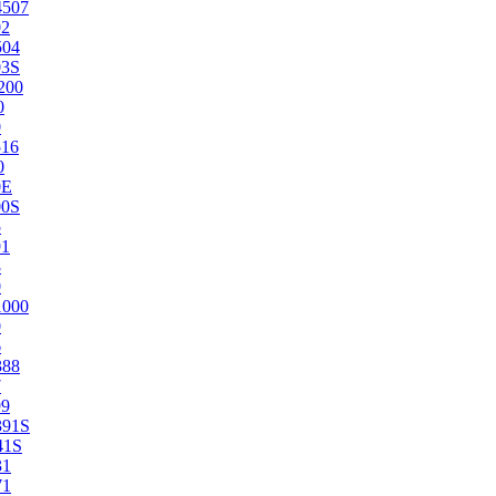
4507
02
504
03S
200
0
0
516
0
0E
00S
5
91
8
0
1000
0
6
388
7
99
391S
41S
31
71