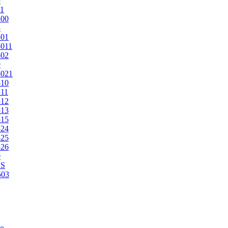
5
1
500
3
501
011
502
9
5021
510
11
512
513
515
524
525
526
0
2S
503