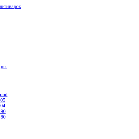
льтиварок
рок
mond
505
504
190
180
0
5
1