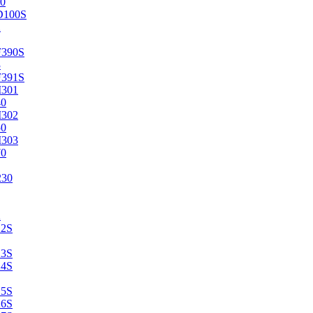
0
D100S
2
F390S
3
F391S
M301
40
M302
50
M303
70
230
2
22S
23S
24S
25S
26S