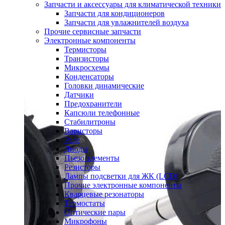
Запчасти и аксессуары для климатической техники
Запчасти для кондиционеров
Запчасти для увлажнителей воздуха
Прочие сервисные запчасти
Электронные компоненты
Термисторы
Транзисторы
Микросхемы
Конденсаторы
Головки динамические
Датчики
Предохранители
Капсюли телефонные
Стабилитроны
Варисторы
Реле
Диоды
Пьезо элементы
Резисторы
Лампы подсветки для ЖК (LCD)
Прочие электронные компоненты
Кварцевые резонаторы
Термостаты
Оптические пары
Микрофоны