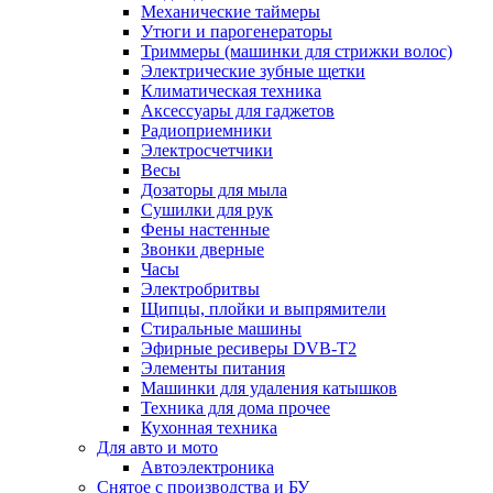
Механические таймеры
Утюги и парогенераторы
Триммеры (машинки для стрижки волос)
Электрические зубные щетки
Климатическая техника
Аксессуары для гаджетов
Радиоприемники
Электросчетчики
Весы
Дозаторы для мыла
Сушилки для рук
Фены настенные
Звонки дверные
Часы
Электробритвы
Щипцы, плойки и выпрямители
Стиральные машины
Эфирные ресиверы DVB-T2
Элементы питания
Машинки для удаления катышков
Техника для дома прочее
Кухонная техника
Для авто и мото
Автоэлектроника
Снятое с производства и БУ