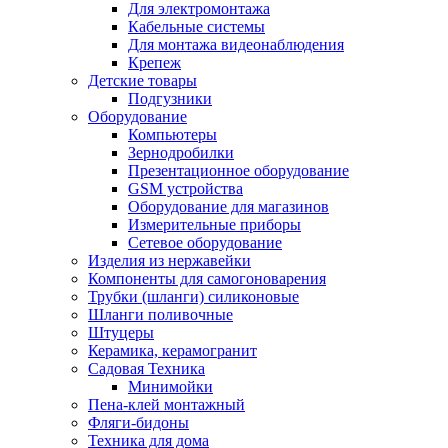
Для электромонтажа
Кабельные системы
Для монтажа видеонаблюдения
Крепеж
Детские товары
Подгузники
Оборудование
Компьютеры
Зернодробилки
Презентационное оборудование
GSM устройства
Оборудование для магазинов
Измерительные приборы
Сетевое оборудование
Изделия из нержавейки
Компоненты для самогоноварения
Трубки (шланги) силиконовые
Шланги поливочные
Штуцеры
Керамика, керамогранит
Садовая Техника
Минимойки
Пена-клей монтажный
Фляги-бидоны
Техника для дома