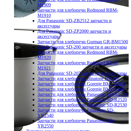
M1909
Запчасти для хлебопечи Redmond RBM-
M1910
Для Panasonic SD-ZB2512 запчасти и
аксессуары
Для Panasonic SD-ZP2000 запчасти и
аксессуары
Запчасти для хлебопечи Gurman GR-BM1500
Для Panasonic SD-200 запчасти и аксессуары
Запчасти для хлебопечи Redmond RBM-
M1920
Запчасти для хлебопечи Redmond RBM-
M1921
Для Panasonic SD-207 запчасти и аксессуары
Запчасти для хлебопечи Binatone BM202
Запчасти для хлебопечи Gorenje BM1210BK
Запчасти для хлебопечи Gorenje BM910WII
Запчасти для хлебопечи Panasonic SD-B2510
Запчасти для хлебопечи Panasonic SD-R2520
Запчасти для хлебопечи Panasonic SD-R2530
Запчасти для хлебопечи Panasonic SD-
YR2540
Запчасти для хлебопечи Panasonic SD-
YR2550