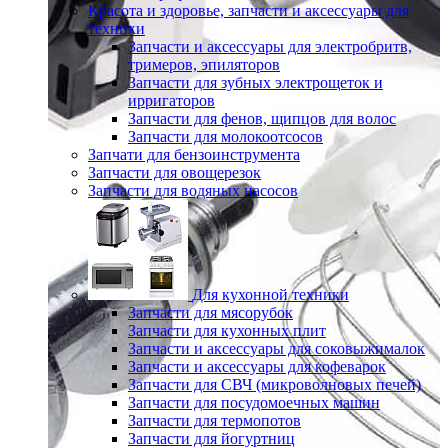
Красота и здоровье, запчасти и аксессуары для
техники
Запчасти и аксессуары для электробритв,
тримеров, эпиляторов
Запчасти для зубных электрощеток и
ирригаторов
Запчасти для фенов, щипцов для волос
Запчасти для молокоотсосов
Запчати для бензоинструмента
Запчасти для овощерезок
Запчасти для водяных насосов
Для кухонной техники
Запчасти для мясорубок
Запчасти для кухонных плит
Запчасти и аксессуары для соковыжималок
Запчасти и аксессуары для кофеварок
Запчасти для СВЧ (микроволновых печей)
Запчасти для посудомоечных машин
Запчасти для термопотов
Запчасти для йогуртниц