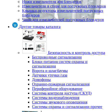
Ножи измельчителя для блендеров
Измельчители в сборе для погружных блендеров
Крышки-редукторы измельчителей погружных
блендеров
Чаши для измельчителей погружных блендеров
Другие товары каталога
Безопасность и контроль доступа
Беспроводные сигнализации
Блоки питания систем охраны и
сигнализации
Ворота и шлагбаумы
Датчики утечки газа
Домофоны
Охранно-пожарная сигнализация
Периферийное оборудование
Система контроля доступа (СКУД)
Системы видеонаблюдения
Системы звукового оповещения
Системы охраны и сигнализации прочее