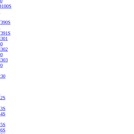
0
D100S
2
F390S
3
F391S
M301
40
M302
50
M303
70
230
2
22S
23S
24S
25S
26S