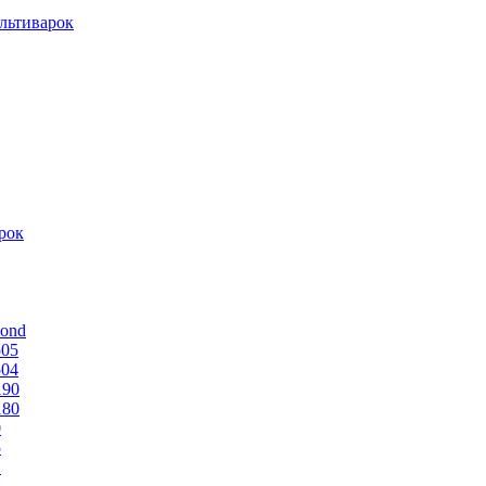
льтиварок
рок
mond
505
504
190
180
0
5
1