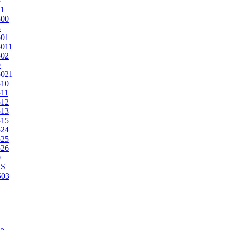
5
1
500
3
501
011
502
9
5021
510
11
512
513
515
524
525
526
0
2S
503