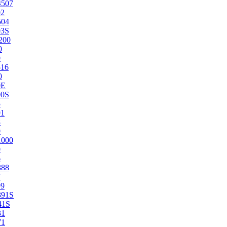
4507
02
504
03S
200
0
0
516
0
0E
00S
5
91
8
0
1000
0
6
388
7
99
391S
41S
31
71