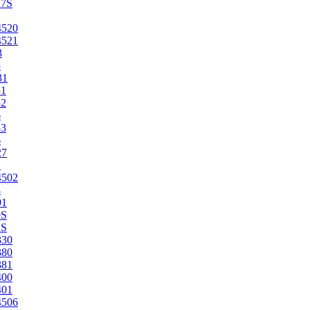
27S
4520
4521
3
5
31
51
52
6
53
6
27
1
4502
4
91
0S
2S
330
380
381
400
401
4506