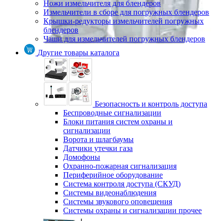
Ножи измельчителя для блендеров
Измельчители в сборе для погружных блендеров
Крышки-редукторы измельчителей погружных
блендеров
Чаши для измельчителей погружных блендеров
Другие товары каталога
Безопасность и контроль доступа
Беспроводные сигнализации
Блоки питания систем охраны и
сигнализации
Ворота и шлагбаумы
Датчики утечки газа
Домофоны
Охранно-пожарная сигнализация
Периферийное оборудование
Система контроля доступа (СКУД)
Системы видеонаблюдения
Системы звукового оповещения
Системы охраны и сигнализации прочее