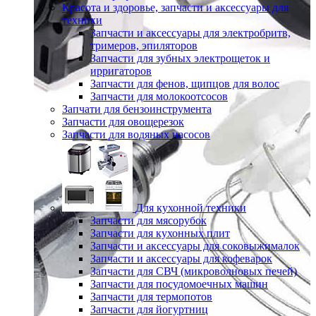
Красота и здоровье, запчасти и аксессуары для
техники
Запчасти и аксессуары для электробритв,
тримеров, эпиляторов
Запчасти для зубных электрощеток и
ирригаторов
Запчасти для фенов, щипцов для волос
Запчасти для молокоотсосов
Запчати для бензоинструмента
Запчасти для овощерезок
Запчасти для водяных насосов
Для кухонной техники
Запчасти для мясорубок
Запчасти для кухонных плит
Запчасти и аксессуары для соковыжималок
Запчасти и аксессуары для кофеварок
Запчасти для СВЧ (микроволновых печей)
Запчасти для посудомоечных машин
Запчасти для термопотов
Запчасти для йогуртниц