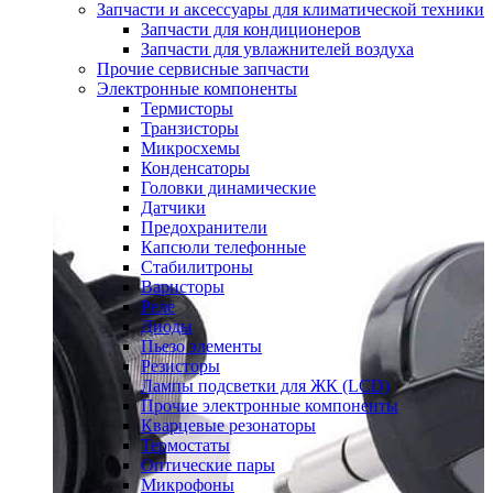
Запчасти и аксессуары для климатической техники
Запчасти для кондиционеров
Запчасти для увлажнителей воздуха
Прочие сервисные запчасти
Электронные компоненты
Термисторы
Транзисторы
Микросхемы
Конденсаторы
Головки динамические
Датчики
Предохранители
Капсюли телефонные
Стабилитроны
Варисторы
Реле
Диоды
Пьезо элементы
Резисторы
Лампы подсветки для ЖК (LCD)
Прочие электронные компоненты
Кварцевые резонаторы
Термостаты
Оптические пары
Микрофоны