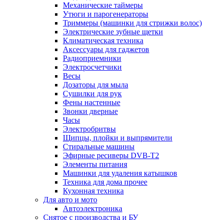
Механические таймеры
Утюги и парогенераторы
Триммеры (машинки для стрижки волос)
Электрические зубные щетки
Климатическая техника
Аксессуары для гаджетов
Радиоприемники
Электросчетчики
Весы
Дозаторы для мыла
Сушилки для рук
Фены настенные
Звонки дверные
Часы
Электробритвы
Щипцы, плойки и выпрямители
Стиральные машины
Эфирные ресиверы DVB-T2
Элементы питания
Машинки для удаления катышков
Техника для дома прочее
Кухонная техника
Для авто и мото
Автоэлектроника
Снятое с производства и БУ