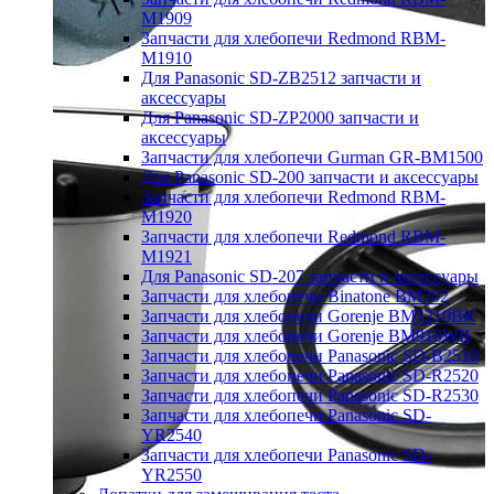
M1909
Запчасти для хлебопечи Redmond RBM-
M1910
Для Panasonic SD-ZB2512 запчасти и
аксессуары
Для Panasonic SD-ZP2000 запчасти и
аксессуары
Запчасти для хлебопечи Gurman GR-BM1500
Для Panasonic SD-200 запчасти и аксессуары
Запчасти для хлебопечи Redmond RBM-
M1920
Запчасти для хлебопечи Redmond RBM-
M1921
Для Panasonic SD-207 запчасти и аксессуары
Запчасти для хлебопечи Binatone BM202
Запчасти для хлебопечи Gorenje BM1210BK
Запчасти для хлебопечи Gorenje BM910WII
Запчасти для хлебопечи Panasonic SD-B2510
Запчасти для хлебопечи Panasonic SD-R2520
Запчасти для хлебопечи Panasonic SD-R2530
Запчасти для хлебопечи Panasonic SD-
YR2540
Запчасти для хлебопечи Panasonic SD-
YR2550