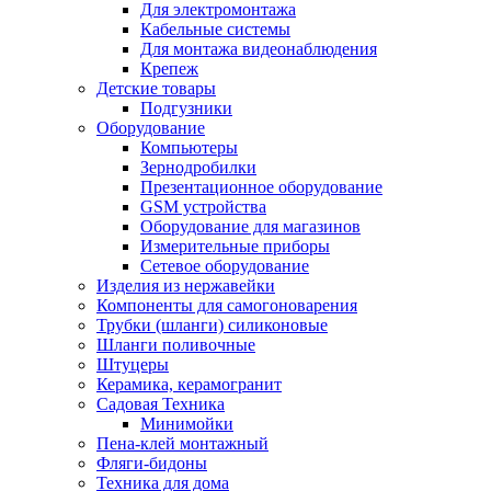
Для электромонтажа
Кабельные системы
Для монтажа видеонаблюдения
Крепеж
Детские товары
Подгузники
Оборудование
Компьютеры
Зернодробилки
Презентационное оборудование
GSM устройства
Оборудование для магазинов
Измерительные приборы
Сетевое оборудование
Изделия из нержавейки
Компоненты для самогоноварения
Трубки (шланги) силиконовые
Шланги поливочные
Штуцеры
Керамика, керамогранит
Садовая Техника
Минимойки
Пена-клей монтажный
Фляги-бидоны
Техника для дома