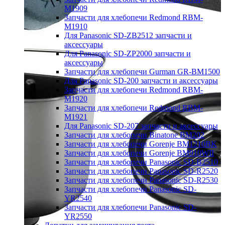
M1909
Запчасти для хлебопечи Redmond RBM-
M1910
Для Panasonic SD-ZB2512 запчасти и
аксессуары
Для Panasonic SD-ZP2000 запчасти и
аксессуары
Запчасти для хлебопечи Gurman GR-BM1500
Для Panasonic SD-200 запчасти и аксессуары
Запчасти для хлебопечи Redmond RBM-
M1920
Запчасти для хлебопечи Redmond RBM-
M1921
Для Panasonic SD-207 запчасти и аксессуары
Запчасти для хлебопечи Binatone BM202
Запчасти для хлебопечи Gorenje BM1210BK
Запчасти для хлебопечи Gorenje BM910WII
Запчасти для хлебопечи Panasonic SD-B2510
Запчасти для хлебопечи Panasonic SD-R2520
Запчасти для хлебопечи Panasonic SD-R2530
Запчасти для хлебопечи Panasonic SD-
YR2540
Запчасти для хлебопечи Panasonic SD-
YR2550