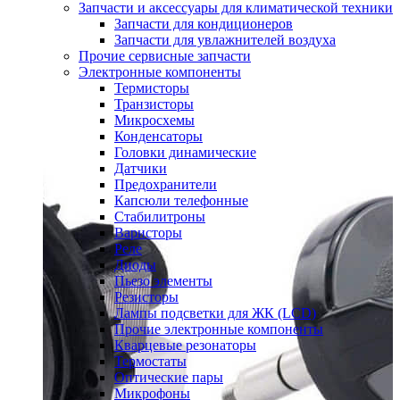
Запчасти и аксессуары для климатической техники
Запчасти для кондиционеров
Запчасти для увлажнителей воздуха
Прочие сервисные запчасти
Электронные компоненты
Термисторы
Транзисторы
Микросхемы
Конденсаторы
Головки динамические
Датчики
Предохранители
Капсюли телефонные
Стабилитроны
Варисторы
Реле
Диоды
Пьезо элементы
Резисторы
Лампы подсветки для ЖК (LCD)
Прочие электронные компоненты
Кварцевые резонаторы
Термостаты
Оптические пары
Микрофоны