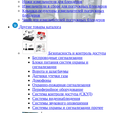
Ножи измельчителя для блендеров
Измельчители в сборе для погружных блендеров
Крышки-редукторы измельчителей погружных
блендеров
Чаши для измельчителей погружных блендеров
Другие товары каталога
Безопасность и контроль доступа
Беспроводные сигнализации
Блоки питания систем охраны и
сигнализации
Ворота и шлагбаумы
Датчики утечки газа
Домофоны
Охранно-пожарная сигнализация
Периферийное оборудование
Система контроля доступа (СКУД)
Системы видеонаблюдения
Системы звукового оповещения
Системы охраны и сигнализации прочее