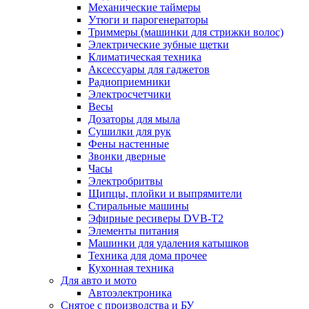
Механические таймеры
Утюги и парогенераторы
Триммеры (машинки для стрижки волос)
Электрические зубные щетки
Климатическая техника
Аксессуары для гаджетов
Радиоприемники
Электросчетчики
Весы
Дозаторы для мыла
Сушилки для рук
Фены настенные
Звонки дверные
Часы
Электробритвы
Щипцы, плойки и выпрямители
Стиральные машины
Эфирные ресиверы DVB-T2
Элементы питания
Машинки для удаления катышков
Техника для дома прочее
Кухонная техника
Для авто и мото
Автоэлектроника
Снятое с производства и БУ