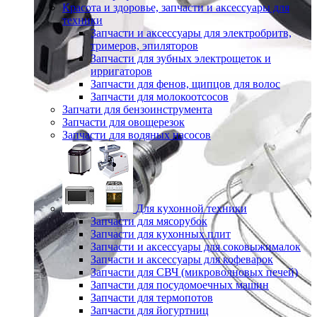
Красота и здоровье, запчасти и аксессуары для
техники
Запчасти и аксессуары для электробритв,
тримеров, эпиляторов
Запчасти для зубных электрощеток и
ирригаторов
Запчасти для фенов, щипцов для волос
Запчасти для молокоотсосов
Запчати для бензоинструмента
Запчасти для овощерезок
Запчасти для водяных насосов
Для кухонной техники
Запчасти для мясорубок
Запчасти для кухонных плит
Запчасти и аксессуары для соковыжималок
Запчасти и аксессуары для кофеварок
Запчасти для СВЧ (микроволновых печей)
Запчасти для посудомоечных машин
Запчасти для термопотов
Запчасти для йогуртниц