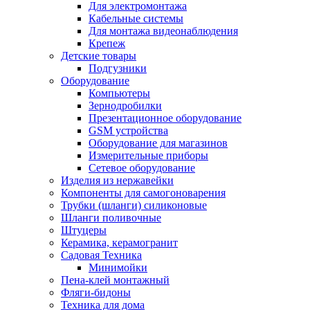
Для электромонтажа
Кабельные системы
Для монтажа видеонаблюдения
Крепеж
Детские товары
Подгузники
Оборудование
Компьютеры
Зернодробилки
Презентационное оборудование
GSM устройства
Оборудование для магазинов
Измерительные приборы
Сетевое оборудование
Изделия из нержавейки
Компоненты для самогоноварения
Трубки (шланги) силиконовые
Шланги поливочные
Штуцеры
Керамика, керамогранит
Садовая Техника
Минимойки
Пена-клей монтажный
Фляги-бидоны
Техника для дома