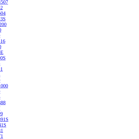
4507
02
504
03S
200
0
0
516
0
0E
00S
5
91
8
0
1000
0
6
388
7
99
391S
41S
31
71