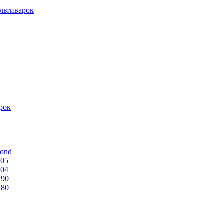
льтиварок
рок
mond
505
504
190
180
0
5
1