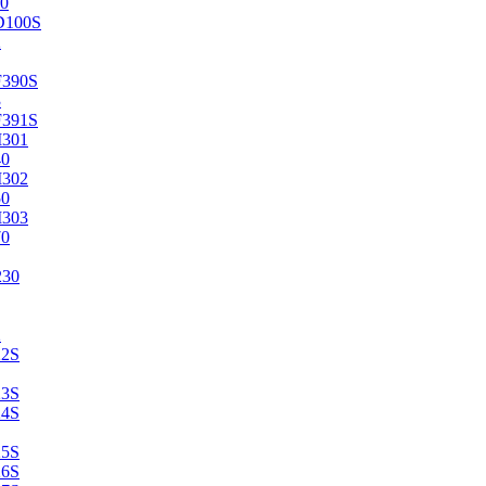
0
D100S
2
F390S
3
F391S
M301
40
M302
50
M303
70
230
2
22S
23S
24S
25S
26S