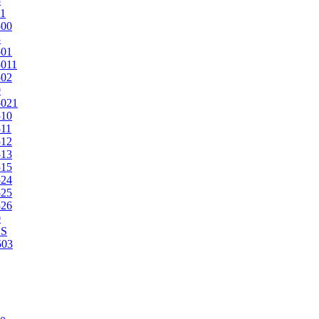
5
1
500
3
501
011
502
9
5021
510
11
512
513
515
524
525
526
0
2S
503