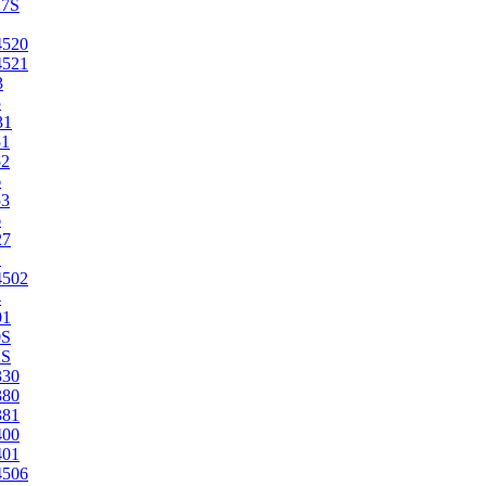
27S
4520
4521
3
5
31
51
52
6
53
6
27
1
4502
4
91
0S
2S
330
380
381
400
401
4506