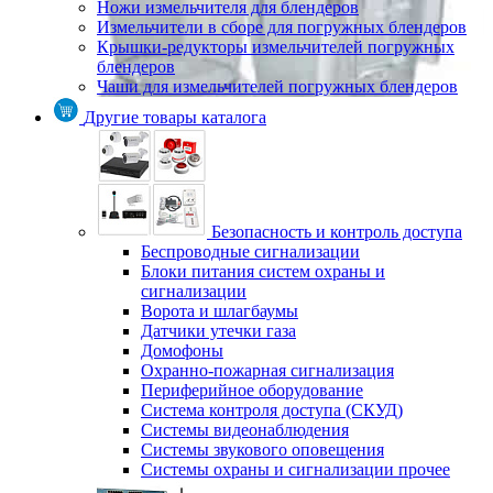
Ножи измельчителя для блендеров
Измельчители в сборе для погружных блендеров
Крышки-редукторы измельчителей погружных
блендеров
Чаши для измельчителей погружных блендеров
Другие товары каталога
Безопасность и контроль доступа
Беспроводные сигнализации
Блоки питания систем охраны и
сигнализации
Ворота и шлагбаумы
Датчики утечки газа
Домофоны
Охранно-пожарная сигнализация
Периферийное оборудование
Система контроля доступа (СКУД)
Системы видеонаблюдения
Системы звукового оповещения
Системы охраны и сигнализации прочее