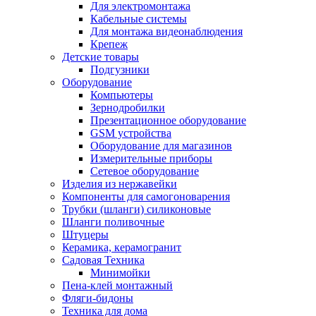
Для электромонтажа
Кабельные системы
Для монтажа видеонаблюдения
Крепеж
Детские товары
Подгузники
Оборудование
Компьютеры
Зернодробилки
Презентационное оборудование
GSM устройства
Оборудование для магазинов
Измерительные приборы
Сетевое оборудование
Изделия из нержавейки
Компоненты для самогоноварения
Трубки (шланги) силиконовые
Шланги поливочные
Штуцеры
Керамика, керамогранит
Садовая Техника
Минимойки
Пена-клей монтажный
Фляги-бидоны
Техника для дома