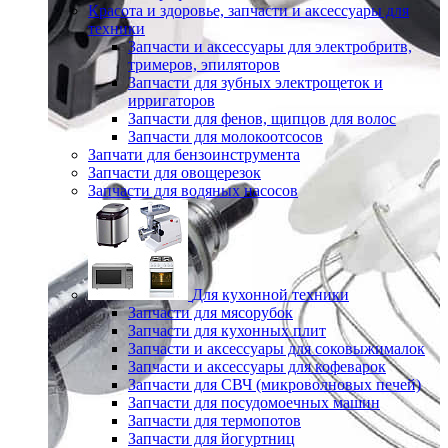
Красота и здоровье, запчасти и аксессуары для
техники
Запчасти и аксессуары для электробритв,
тримеров, эпиляторов
Запчасти для зубных электрощеток и
ирригаторов
Запчасти для фенов, щипцов для волос
Запчасти для молокоотсосов
Запчати для бензоинструмента
Запчасти для овощерезок
Запчасти для водяных насосов
Для кухонной техники
Запчасти для мясорубок
Запчасти для кухонных плит
Запчасти и аксессуары для соковыжималок
Запчасти и аксессуары для кофеварок
Запчасти для СВЧ (микроволновых печей)
Запчасти для посудомоечных машин
Запчасти для термопотов
Запчасти для йогуртниц