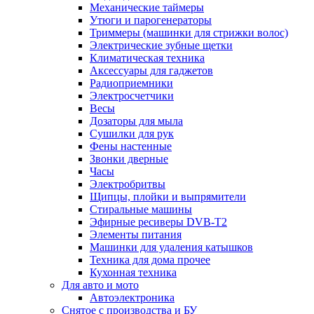
Механические таймеры
Утюги и парогенераторы
Триммеры (машинки для стрижки волос)
Электрические зубные щетки
Климатическая техника
Аксессуары для гаджетов
Радиоприемники
Электросчетчики
Весы
Дозаторы для мыла
Сушилки для рук
Фены настенные
Звонки дверные
Часы
Электробритвы
Щипцы, плойки и выпрямители
Стиральные машины
Эфирные ресиверы DVB-T2
Элементы питания
Машинки для удаления катышков
Техника для дома прочее
Кухонная техника
Для авто и мото
Автоэлектроника
Снятое с производства и БУ