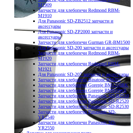
M1909
Запчасти для хлебопечи Redmond RBM-
M1910
Для Panasonic SD-ZB2512 запчасти и
аксессуары
Для Panasonic SD-ZP2000 запчасти и
аксессуары
Запчасти для хлебопечи Gurman GR-BM1500
Для Panasonic SD-200 запчасти и аксессуары
Запчасти для хлебопечи Redmond RBM-
M1920
Запчасти для хлебопечи Redmond RBM-
M1921
Для Panasonic SD-207 запчасти и аксессуары
Запчасти для хлебопечи Binatone BM202
Запчасти для хлебопечи Gorenje BM1210BK
Запчасти для хлебопечи Gorenje BM910WII
Запчасти для хлебопечи Panasonic SD-B2510
Запчасти для хлебопечи Panasonic SD-R2520
Запчасти для хлебопечи Panasonic SD-R2530
Запчасти для хлебопечи Panasonic SD-
YR2540
Запчасти для хлебопечи Panasonic SD-
YR2550