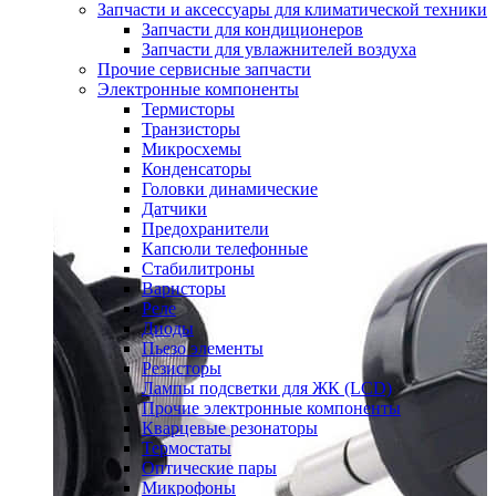
Запчасти и аксессуары для климатической техники
Запчасти для кондиционеров
Запчасти для увлажнителей воздуха
Прочие сервисные запчасти
Электронные компоненты
Термисторы
Транзисторы
Микросхемы
Конденсаторы
Головки динамические
Датчики
Предохранители
Капсюли телефонные
Стабилитроны
Варисторы
Реле
Диоды
Пьезо элементы
Резисторы
Лампы подсветки для ЖК (LCD)
Прочие электронные компоненты
Кварцевые резонаторы
Термостаты
Оптические пары
Микрофоны