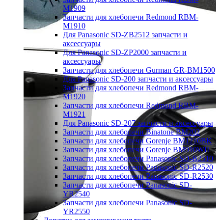
M1909
Запчасти для хлебопечи Redmond RBM-
M1910
Для Panasonic SD-ZB2512 запчасти и
аксессуары
Для Panasonic SD-ZP2000 запчасти и
аксессуары
Запчасти для хлебопечи Gurman GR-BM1500
Для Panasonic SD-200 запчасти и аксессуары
Запчасти для хлебопечи Redmond RBM-
M1920
Запчасти для хлебопечи Redmond RBM-
M1921
Для Panasonic SD-207 запчасти и аксессуары
Запчасти для хлебопечи Binatone BM202
Запчасти для хлебопечи Gorenje BM1210BK
Запчасти для хлебопечи Gorenje BM910WII
Запчасти для хлебопечи Panasonic SD-B2510
Запчасти для хлебопечи Panasonic SD-R2520
Запчасти для хлебопечи Panasonic SD-R2530
Запчасти для хлебопечи Panasonic SD-
YR2540
Запчасти для хлебопечи Panasonic SD-
YR2550