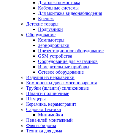
Для электромонтажа
Кабельные системы
Для монтажа видеонаблюдения
Крепеж
Детские товары
Подгузники
Оборудование
Компьютеры
Зернодробилки
Презентационное оборудование
GSM устройства
Оборудование для магазинов
Измерительные приборы
Сетевое оборудование
Изделия из нержавейки
Компоненты для самогоноварения
Трубки (шланги) силиконовые
Шланги поливочные
Штуцеры
Керамика, керамогранит
Садовая Техника
Минимойки
Пена-клей монтажный
Фляги-бидоны
Техника для дома