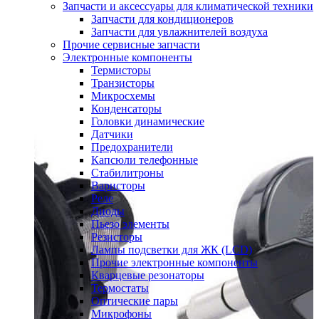
Запчасти и аксессуары для климатической техники
Запчасти для кондиционеров
Запчасти для увлажнителей воздуха
Прочие сервисные запчасти
Электронные компоненты
Термисторы
Транзисторы
Микросхемы
Конденсаторы
Головки динамические
Датчики
Предохранители
Капсюли телефонные
Стабилитроны
Варисторы
Реле
Диоды
Пьезо элементы
Резисторы
Лампы подсветки для ЖК (LCD)
Прочие электронные компоненты
Кварцевые резонаторы
Термостаты
Оптические пары
Микрофоны