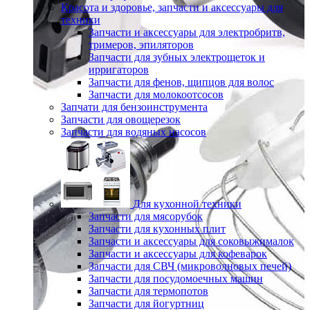
Красота и здоровье, запчасти и аксессуары для
техники
Запчасти и аксессуары для электробритв,
тримеров, эпиляторов
Запчасти для зубных электрощеток и
ирригаторов
Запчасти для фенов, щипцов для волос
Запчасти для молокоотсосов
Запчати для бензоинструмента
Запчасти для овощерезок
Запчасти для водяных насосов
Для кухонной техники
Запчасти для мясорубок
Запчасти для кухонных плит
Запчасти и аксессуары для соковыжималок
Запчасти и аксессуары для кофеварок
Запчасти для СВЧ (микроволновых печей)
Запчасти для посудомоечных машин
Запчасти для термопотов
Запчасти для йогуртниц