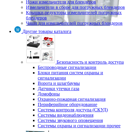
Ножи измельчителя для блендеров
Измельчители в сборе для погружных блендеров
Крышки-редукторы измельчителей погружных
блендеров
Чаши для измельчителей погружных блендеров
Другие товары каталога
Безопасность и контроль доступа
Беспроводные сигнализации
Блоки питания систем охраны и
сигнализации
Ворота и шлагбаумы
Датчики утечки газа
Домофоны
Охранно-пожарная сигнализация
Периферийное оборудование
Система контроля доступа (СКУД)
Системы видеонаблюдения
Системы звукового оповещения
Системы охраны и сигнализации прочее