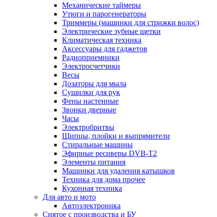
Механические таймеры
Утюги и парогенераторы
Триммеры (машинки для стрижки волос)
Электрические зубные щетки
Климатическая техника
Аксессуары для гаджетов
Радиоприемники
Электросчетчики
Весы
Дозаторы для мыла
Сушилки для рук
Фены настенные
Звонки дверные
Часы
Электробритвы
Щипцы, плойки и выпрямители
Стиральные машины
Эфирные ресиверы DVB-T2
Элементы питания
Машинки для удаления катышков
Техника для дома прочее
Кухонная техника
Для авто и мото
Автоэлектроника
Снятое с производства и БУ